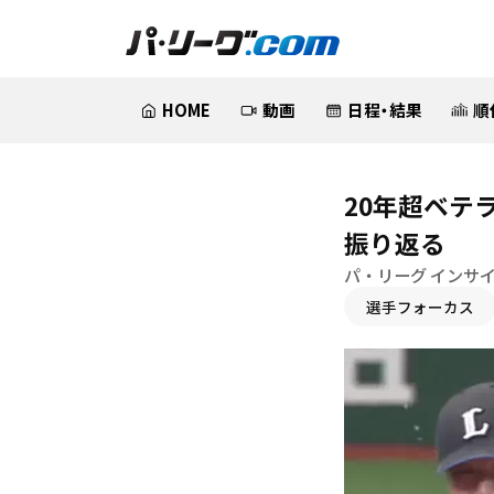
HOME
動画
日程・結果
順
20年超ベテ
振り返る
パ・リーグ インサ
選手フォーカス