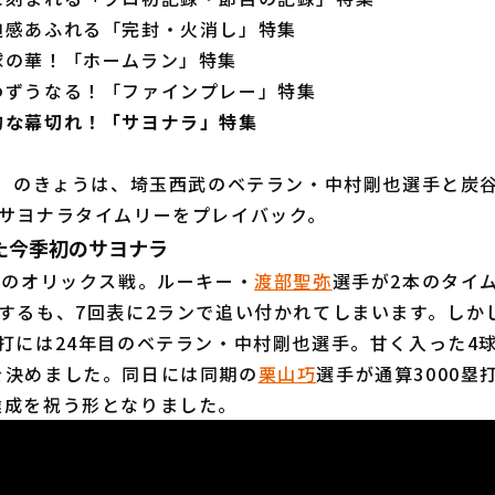
迫感あふれる「完封・火消し」特集
球の華！「ホームラン」特集
わずうなる！「ファインプレー」特集
的な幕切れ！「サヨナラ」特集
金）のきょうは、埼玉西武のベテラン・中村剛也選手と炭
のサヨナラタイムリーをプレイバック。
た今季初のサヨナラ
日のオリックス戦。ルーキー・
渡部聖弥
選手が2本のタイ
するも、7回表に2ランで追い付かれてしまいます。しかし
打には24年目のベテラン・中村剛也選手。甘く入った4
を決めました。同日には同期の
栗山巧
選手が通算3000塁
達成を祝う形となりました。