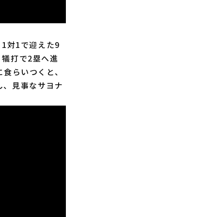
1対1で迎えた9
、犠打で2塁へ進
に食らいつくと、
し、見事なサヨナ