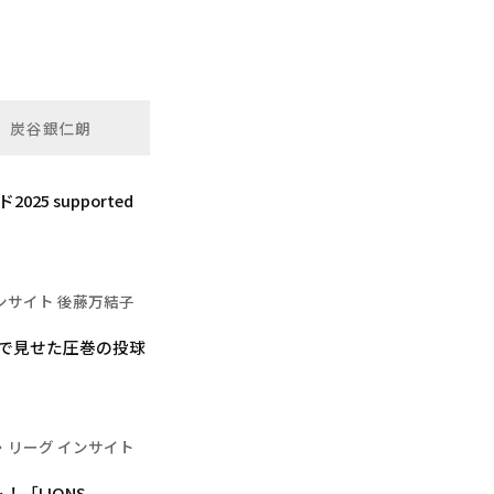
炭谷銀仁朗
5 supported
ンサイト 後藤万結子
地で見せた圧巻の投球
・リーグ インサイト
「LIONS