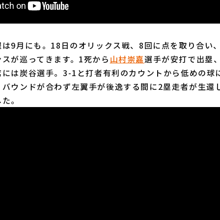
9月にも。18日のオリックス戦、8回に点を取り合い、
ンスが巡ってきます。1死から
山村崇嘉
選手が安打で出塁
席には炭谷選手。3-1と打者有利のカウントから低めの球
。バウンドが合わず左翼手が後逸する間に2塁走者が生還
した。