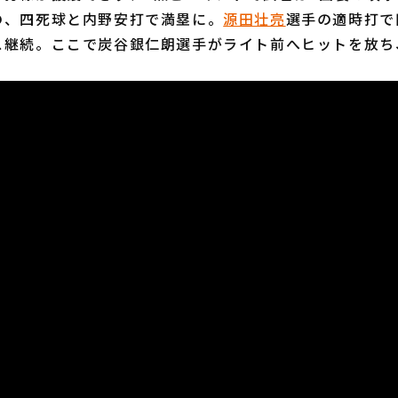
の、四死球と内野安打で満塁に。
源田壮亮
選手の適時打で
ス継続。ここで炭谷銀仁朗選手がライト前へヒットを放ち
。