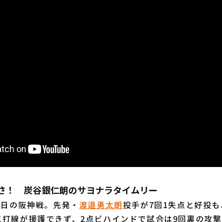
強さ！ 炭谷銀仁朗のサヨナラタイムリー
1日の阪神戦。先発・
渡邉勇太朗
投手が7回1失点と好投
に打線が援護できず、2点ビハインドで試合は9回裏の攻