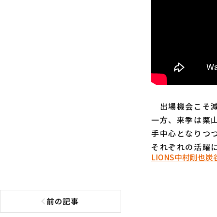
出場機会こそ減
一方、来季は栗
手中心となりつ
それぞれの活躍
LIONS
中村剛也
炭
前の記事
前の記事へ