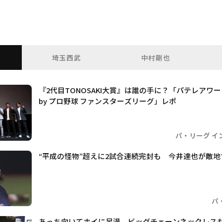
埼玉西武
中村剛也
『2代目TONOSAKI大賞』は誰の手に？「パテレアワード202
by プロ野球 ファンスターズリーグ」レポ
パ・リーグ イ
“平成の怪物”超えに2試合連続完封も 今井達也が敵
パ
あっち向いてホイに足湯、ビッグチェーンネックレスも！