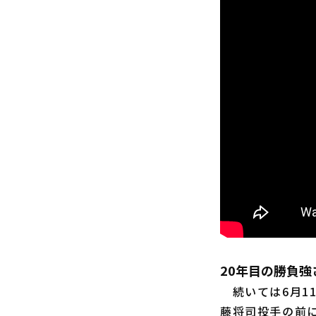
20年目の勝負
続いては6月1
藤将司投手の前