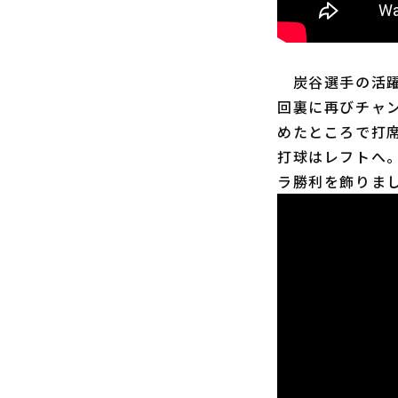
炭谷選手の活躍は
回裏に再びチャ
めたところで打
打球はレフトへ
ラ勝利を飾りま