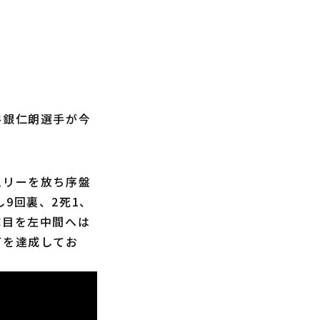
谷銀仁朗選手が今
ムリーを放ち序盤
9回裏、2死1、
球目を左中間へは
打を達成してお