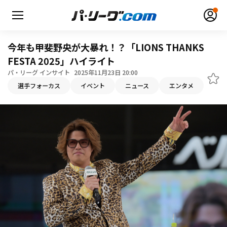
今年も甲斐野央が大暴れ！？「LIONS THANKS
FESTA 2025」ハイライト
パ・リーグ インサイト
2025年11月23日 20:00
無料アカウント登録
ログイン
選手フォーカス
イベント
ニュース
エンタメ
HOME
動画
日程・結果
順位表･成績
1軍公式戦
選手名鑑