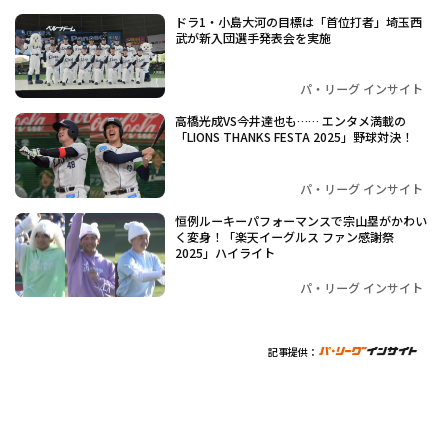
ドラ1・小島大河の目標は「首位打者」埼玉西
武が新入団選手発表会を実施
パ・リーグ インサイト
高橋光成VS今井達也も…… エンタメ満載の
「LIONS THANKS FESTA 2025」野球対決！
パ・リーグ インサイト
恒例ルーキーパフォーマンスで宗山塁がかわい
く変身！「楽天イーグルス ファン感謝祭
2025」ハイライト
パ・リーグ インサイト
記事提供：