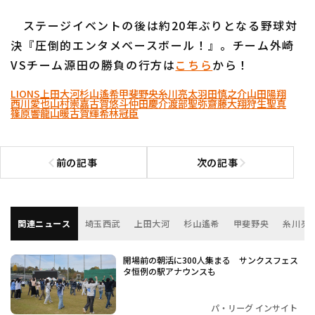
ステージイベントの後は約20年ぶりとなる野球対
決『圧倒的エンタメベースボール！』。チーム外崎
VSチーム源田の勝負の行方は
こちら
から！
LIONS
上田大河
杉山遙希
甲斐野央
糸川亮太
羽田慎之介
山田陽翔
西川愛也
山村崇嘉
古賀悠斗
仲田慶介
渡部聖弥
齋藤大翔
狩生聖真
篠原響
龍山暖
古賀輝希
林冠臣
前の記事
次の記事
前の記事へ
次の記事へ
関連ニュース
埼玉西武
上田大河
杉山遙希
甲斐野央
糸川亮
開場前の朝活に300人集まる サンクスフェス
タ恒例の駅アナウンスも
パ・リーグ インサイト