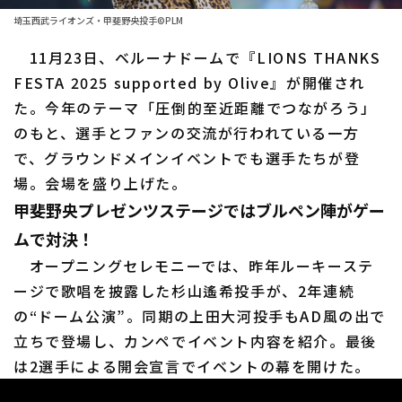
ファーム東地区
選手名鑑トップ
埼玉西武ライオンズ・甲斐野央投手©PLM
ニュース
ファーム中地区
11月23日、ベルーナドームで『LIONS THANKS
北海道日本ハムファイターズ
ファーム西地区
FESTA 2025 supported by Olive』が開催され
東北楽天ゴールデンイーグルス
た。今年のテーマ「圧倒的至近距離でつながろう」
交流戦
のもと、選手とファンの交流が行われている一方
埼玉西武ライオンズ
設定
で、グラウンドメインイベントでも選手たちが登
千葉ロッテマリーンズ
場。会場を盛り上げた。
甲斐野央プレゼンツステージではブルペン陣がゲー
オリックス・バファローズ
ムで対決！
福岡ソフトバンクホークス
オープニングセレモニーでは、昨年ルーキーステ
ージで歌唱を披露した杉山遙希投手が、2年連続
の“ドーム公演”。同期の上田大河投手もAD風の出で
立ちで登場し、カンペでイベント内容を紹介。最後
は2選手による開会宣言でイベントの幕を開けた。