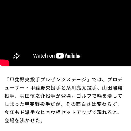
利用規約
プライバシーポリシー
運営会社
（別ウィンドウで開く）
よくある質問
特定商取引法の表示
アルバイト募集
（別ウィンドウで開く
『甲斐野央投手プレゼンツステージ』では、プロデ
ューサー・甲斐野央投手と糸川亮太投手、山田陽翔
投手、羽田慎之介投手が登場。ゴルフで喉を潰して
しまった甲斐野投手だが、その面白さは変わらず。
今年もド派手なヒョウ柄セットアップで現れると、
会場を沸かせた。