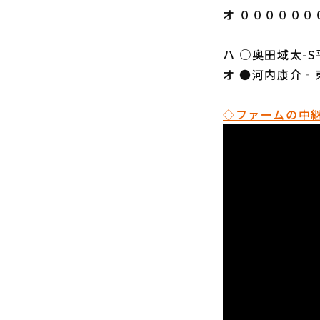
オ ００００００
ハ ○奥田域太-
オ ●河内康介‐
◇ファームの中継