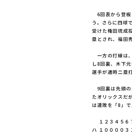
6回表から登板
う。さらに四球
受けた権田琉成投
塁とされ、福田
一方の打線は、
し8回裏、木下
選手が適時二塁
9回裏は先頭の
たオリックスだ
は連敗を「8」
１２３４５６７
ハ １００００３