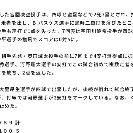
した宮國凌空投手は、四球と盗塁などで2死3塁とされ、
で走者を出し、B.バスケス選手に適時二塁打を浴びたと
手も連打で1点を失った。7回表は宇田川優希投手が四球
秀平選手の犠飛でスコアは0対5に。
相手先発・奥田域太投手の前に7回まで4安打無得点に抑
元秀選手、河野聡太選手の安打でこの試合初めて複数走者
打を放ち、2点を返した。
大里昂生選手が四球で出塁したが、後続が倒れて試合終了
が、打線では河野選手が2安打をマークしている。なお、
で止めた。
８９ 計
１００ ５