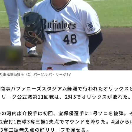
 東松快征投手（C）パーソル パ・リーグTV
本商事バファローズスタジアム舞洲で行われたオリックス
リーグ公式戦第11回戦は、2対5でオリックスが敗れた
の河内康介投手は初回、宜保優選手に1号ソロを被弾。
球2安打1四球3奪三振1失点でマウンドを降りた。4回か
球3奪三振無失点の好リリーフを見せる。