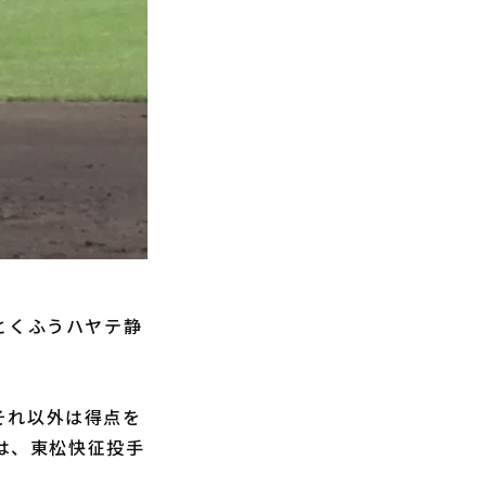
とくふうハヤテ静
。
それ以外は得点を
らは、東松快征投手