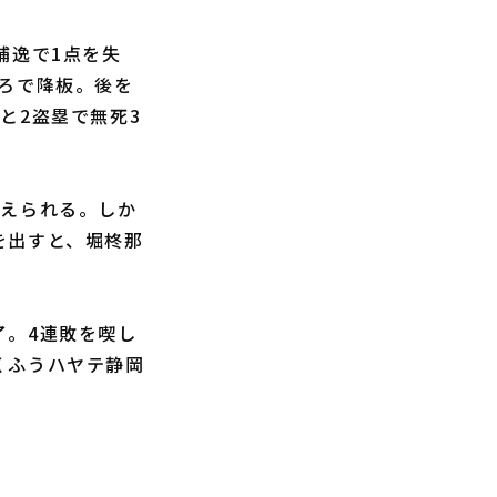
捕逸で1点を失
ころで降板。後を
と2盗塁で無死3
えられる。しか
を出すと、堀柊那
。4連敗を喫し
くふうハヤテ静岡