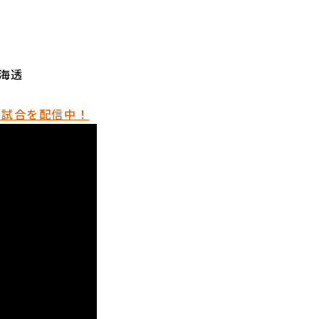
江海透
催試合を配信中！