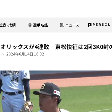
位表･成績
選手名鑑
ニュース
オリックスが4連敗 東松快征は2回3K0封
イト
2024年6月14日 16:02