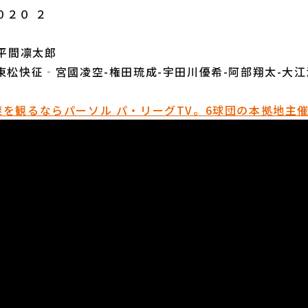
０２０ ２
S平間凛太郎
東松快征‐宮國凌空-権田琉成-宇田川優希-阿部翔太-大
を観るならパーソル パ・リーグTV。6球団の本拠地主