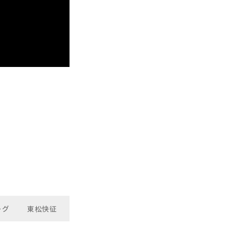
ーグ
東松快征