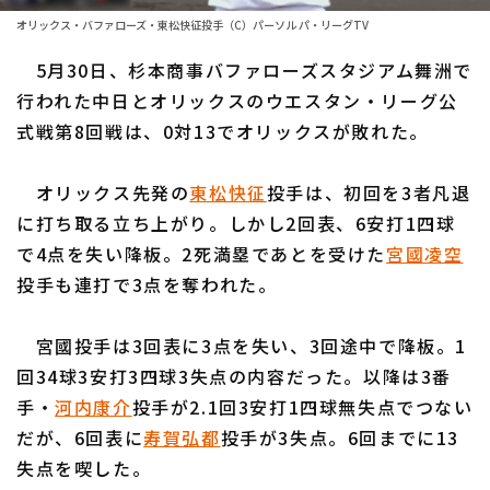
ファーム東地区
選手名鑑トップ
オリックス・バファローズ・東松快征投手（C）パーソル パ・リーグTV
ニュース
ファーム中地区
5月30日、杉本商事バファローズスタジアム舞洲で
北海道日本ハムファイターズ
ファーム西地区
行われた中日とオリックスのウエスタン・リーグ公
東北楽天ゴールデンイーグルス
式戦第8回戦は、0対13でオリックスが敗れた。
交流戦
埼玉西武ライオンズ
設定
オリックス先発の
東松快征
投手は、初回を3者凡退
千葉ロッテマリーンズ
に打ち取る立ち上がり。しかし2回表、6安打1四球
で4点を失い降板。2死満塁であとを受けた
宮國凌空
オリックス・バファローズ
投手も連打で3点を奪われた。
福岡ソフトバンクホークス
宮國投手は3回表に3点を失い、3回途中で降板。1
回34球3安打3四球3失点の内容だった。以降は3番
手・
河内康介
投手が2.1回3安打1四球無失点でつない
だが、6回表に
寿賀弘都
投手が3失点。6回までに13
失点を喫した。