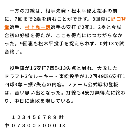
一方の打線は、相手先発・松木平優太投手の前
に、7回まで2塁を踏むことができず。8回裏に
野口智
哉
選手、
村上喬一朗
選手の安打で2死1、2塁と今試
合初の好機を得たが、ここも得点にはつながらなか
利用規約
プライバシーポリシー
った。9回裏も松木平投手を捉えられず、0対13で試
合終了。
運営会社
（別ウィンドウで開く）
よくある質問
特定商取引法の表示
アルバイト募集
（別ウィンドウで開く
投手陣が16安打7四球13失点と崩れ、大敗した。
ドラフト3位ルーキー・東松投手が1.2回49球6安打1
四球3奪三振7失点の内容。ファーム公式戦初登板
は、苦い思い出となった。打線も4安打無得点に終わ
り、中日に連敗を喫している。
１２３４５６７８９ 計
中 ０７３００３０００ 13