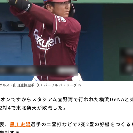
グルス・山田遥楓選手（C）パーソル パ・リーグTV
オンですからスタジアム宜野湾で行われた横浜DeNAと
2対4で東北楽天が敗戦した。
表、
黒川史陽
選手の二塁打などで2死2塁の好機をつくる
を先制する。