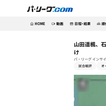
HOME
動画
日程・結果
順
山田遥楓、
け
パ・リーグ インサ
試合戦評
オ