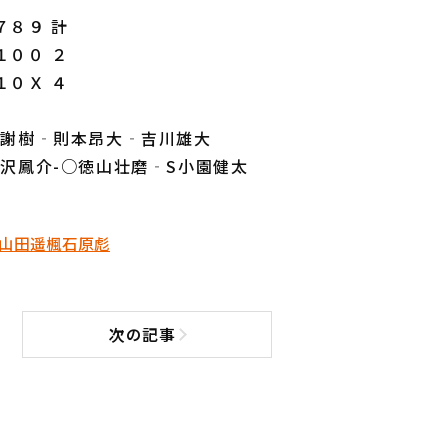
８９ 計
１００ ２
１０Ｘ ４
古謝樹‐則本昂大‐吉川雄大
深沢鳳介-○徳山壮磨‐S小園健太
山田遥楓
石原彪
次の記事
次の記事へ