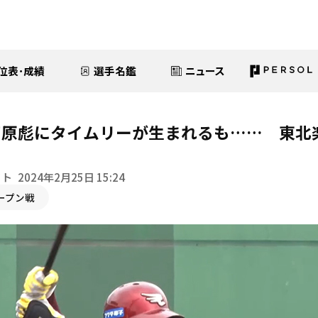
位表･成績
選手名鑑
ニュース
石原彪にタイムリーが生まれるも…… 東北
イト
2024年2月25日 15:24
ープン戦