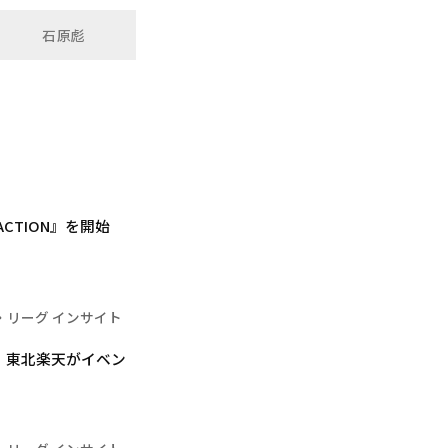
石原彪
ACTION』を開始
・リーグ インサイト
 東北楽天がイベン