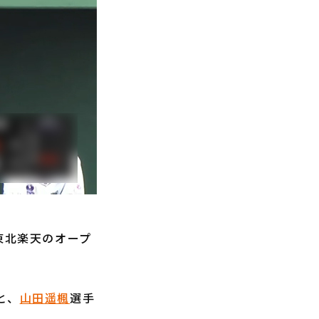
東北楽天のオープ
と、
山田遥楓
選手