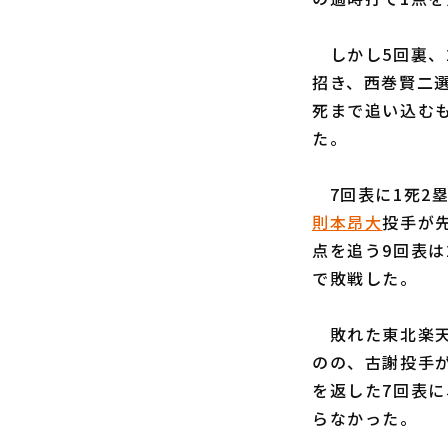
しかし5回裏、
招き、西巻賢二
死まで追い込む
た。
7回表に1死2
則本昂大
投手が
点を追う9回表
で敗戦した。
敗れた東北楽天
のの、古謝投手が
を返した7回表
らなかった。