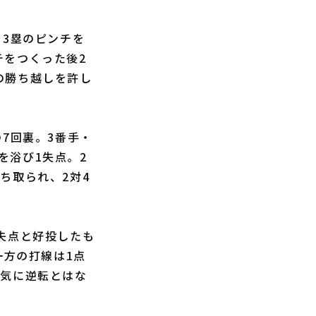
3塁のピンチを
チをつくった後2
の勝ち越しを許し
7回裏。3番手・
を浴び1失点。2
ち取られ、2対4
無失点と好投したも
一方の打線は1点
一気に逆転とはな