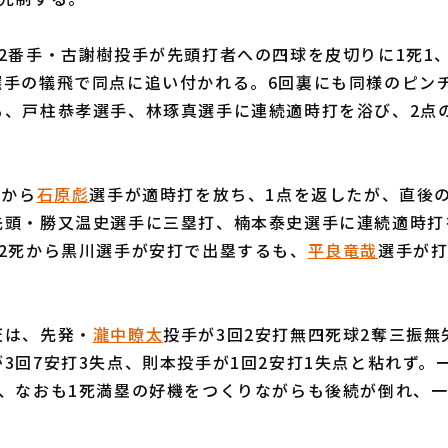
2番手・古謝樹投手が先頭打者への四球を皮切りに1死1、
選手の犠飛で同点に追い付かれる。6回裏にも同様のピン
も、戸柱恭孝選手、林琢真選手に連続適時打を浴び、2点
塁から
石原彪
選手が適時打を放ち、1点を返したが、直後の
先頭・勝又温史選手に三塁打、楠本泰史選手に連続適時打
は2死から黒川選手が安打で出塁するも、
平良竜哉
選手が打
は、先発・
瀧中瞭太
投手が3回2安打無四死球2奪三振
3回7安打3失点、則本投手が1回2安打1失点と粘れず。
に、なおも1死満塁の好機をつくりながらも後続が倒れ、