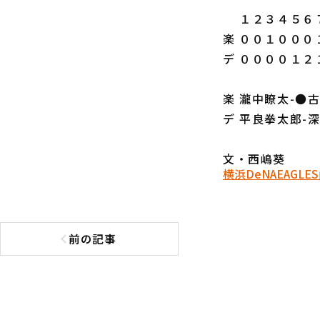
１２３４５６７
楽 ００１０００
デ ００００１２
楽 瀧中瞭太-●
デ 平良拳太郎-
文・西嶋葵
横浜DeNA
EAGLES
前の記事
前の記事へ