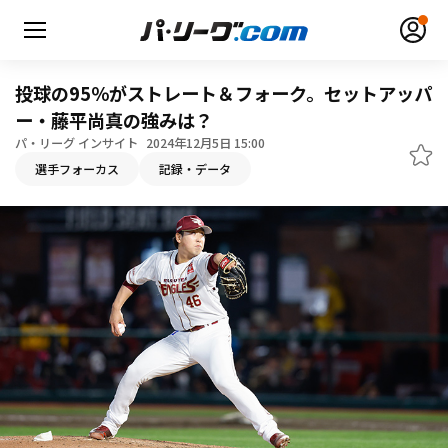
投球の95％がストレート＆フォーク。セットアッパ
ー・藤平尚真の強みは？
パ・リーグ インサイト
2024年12月5日 15:00
選手フォーカス
記録・データ
無料アカウント登録
ログイン
HOME
動画
日程・結果
順位表･成績
1軍公式戦
選手名鑑