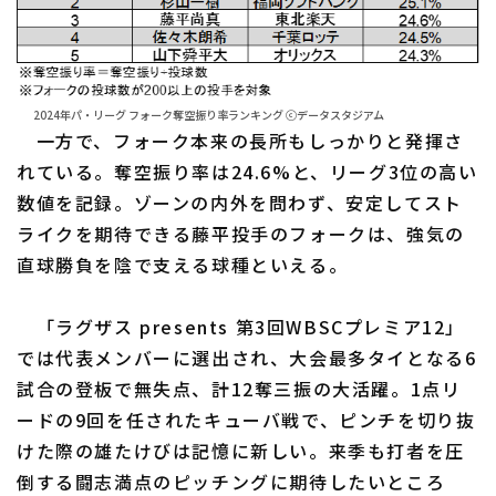
2024年パ・リーグ フォーク奪空振り率ランキング ⓒデータスタジアム
一方で、フォーク本来の長所もしっかりと発揮さ
れている。奪空振り率は24.6%と、リーグ3位の高い
数値を記録。ゾーンの内外を問わず、安定してスト
ライクを期待できる藤平投手のフォークは、強気の
直球勝負を陰で支える球種といえる。
「ラグザス presents 第3回WBSCプレミア12」
では代表メンバーに選出され、大会最多タイとなる6
試合の登板で無失点、計12奪三振の大活躍。1点リ
ードの9回を任されたキューバ戦で、ピンチを切り抜
けた際の雄たけびは記憶に新しい。来季も打者を圧
倒する闘志満点のピッチングに期待したいところ