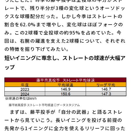
レートで、残り半分が3種の変化球というオーソドッ
クスな球種配分だった。しかし今季はストレートの
割合を62.0%まで増やし、変化球はほぼフォークの
み。この2球種で全投球の約95%を占めていた。今
回は、右腕の躍進を支えた2球種について、それぞれ
利用規約
プライバシーポリシー
の特徴を掘り下げてみたい。
短いイニングに専念し、ストレートの球速が大幅ア
運営会社
（別ウィンドウで開く）
よくある質問
ップ
特定商取引法の表示
アルバイト募集
（別ウィンドウで開く
藤平尚真投手 ストレート平均球速 ⓒデータスタジアム
まずは、藤平投手が「自分の武器」と語るストレ
ートから見ていこう。長いイニングを投げる前提の
先発から1イニングに全力を使えるリリーフに回った