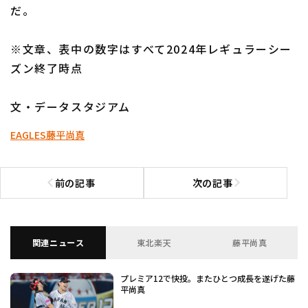
だ。
※文章、表中の数字はすべて2024年レギュラーシー
ズン終了時点
文・データスタジアム
EAGLES
藤平尚真
前の記事
次の記事
前の記事へ
次の記事へ
関連ニュース
東北楽天
藤平尚真
プレミア12で快投。またひとつ成長を遂げた藤
平尚真