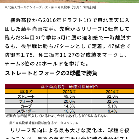
東北楽天ゴールデンイーグルス・藤平尚真投手【写真：球団提供】
ファーム東地区
選手名鑑トップ
ニュース
横浜高校から2016年ドラフト1位で東北楽天に入
ファーム中地区
北海道日本ハムファイターズ
団した藤平尚真投手。先発からリリーフに転向して
ファーム西地区
臨んだ8年目の今季は5月に腰の違和感で一時離脱す
東北楽天ゴールデンイーグルス
るも、後半戦は勝ちパターンとして定着。47試合で
交流戦
埼玉西武ライオンズ
防御率1.75、奪三振率11.27の好成績をマークし、
設定
チーム3位の20ホールドを挙げた。
千葉ロッテマリーンズ
ストレートとフォークの2球種で勝負
オリックス・バファローズ
福岡ソフトバンクホークス
藤平尚真投手 球種別投球割合 ⓒデータスタジアム
リリーフ転向による最も大きな変化は、球種を絞
ったことだ。昨季の藤平投手は全投球の半分がスト