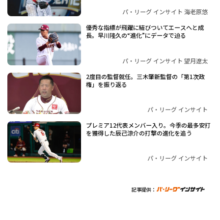
パ・リーグ インサイト 海老原悠
優秀な指標が飛躍に結びついてエースへと成
長。早川隆久の“進化”にデータで迫る
パ・リーグ インサイト 望月遼太
2度目の監督就任。三木肇新監督の「第1次政
権」を振り返る
パ・リーグ インサイト
プレミア12代表メンバー入り。今季の最多安打
を獲得した辰己涼介の打撃の進化を追う
パ・リーグ インサイト
記事提供：