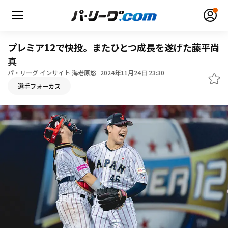
プレミア12で快投。またひとつ成長を遂げた藤平尚
真
パ・リーグ インサイト 海老原悠
2024年11月24日 23:30
選手フォーカス
無料アカウント登録
ログイン
HOME
動画
日程・結果
順位表･成績
1軍公式戦
選手名鑑