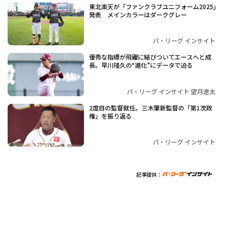
東北楽天が「ファンクラブユニフォーム2025」
発表 メインカラーはダークグレー
パ・リーグ インサイト
優秀な指標が飛躍に結びついてエースへと成
長。早川隆久の“進化”にデータで迫る
パ・リーグ インサイト 望月遼太
2度目の監督就任。三木肇新監督の「第1次政
権」を振り返る
パ・リーグ インサイト
記事提供：