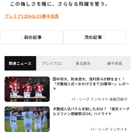
この悔しさを糧に、さらなる飛躍を誓う。
プレミア12
EAGLES
藤平尚真
前の記事
次の記事
前の記事へ
次の記事へ
関連ニュース
プレミア12
東北楽天
藤平尚真
田中将大、則本昂大、浅村栄斗が餅をまく！
「犬鷲成人式～おかげさまで20鷲年～」レポー
ト
パ・リーグ インサイト 後藤万結子
犬鷲成人式バトルを制したのは？ 「楽天イーグ
ルスファン感謝祭2024」ハイライト
パ・リーグ インサイト