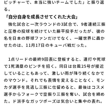
ピッチャーで、本当に強いチームでした」と振り返
る。
「自分自身を成長させてくれた大会」
強化試合と一次ラウンドの3試合で、9者連続三振
と圧巻の投球を続けていた藤平投手だったが、彼の
名を日本の野球ファンだけでなく、一躍世界に轟か
利用規約
プライバシーポリシー
せたのは、11月17日のキューバ戦だった。
運営会社
（別ウィンドウで開く）
よくある質問
1点リードの最終9回表に登板すると、連打や死球
特定商取引法の表示
アルバイト募集
（別ウィンドウで開く
で1死満塁のピンチを招く。同日は台風25号が接近
していることもあって、激しい雨が降り続くなかで
のマウンド。それでも表情を変えることなく、モン
カダ選手を見逃し三振に仕留めると、最後はコスメ
選手からフォークで空振り三振を奪い、試合を締め
た。ド派手なガッツポーズは気合いと集中の表れ。