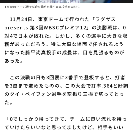
17日のキューバ戦で試合を締めた藤平尚真投手 ©WBSC
ファーム東地区
選手名鑑トップ
ニュース
11月24日、東京ドームで行われた「ラグザス
ファーム中地区
北海道日本ハムファイターズ
presents 第3回WBSCプレミア12」の決勝戦は、0
ファーム西地区
対4で日本が敗れた。しかし、多くの選手に大きな収
東北楽天ゴールデンイーグルス
穫があっただろう。特に大事な場面で任されるよう
交流戦
埼玉西武ライオンズ
になった藤平尚真投手の成長は、目を見張るものが
設定
あった。
千葉ロッテマリーンズ
オリックス・バファローズ
この決戦の日も8回表に3番手で登板すると、打者
を3塁まで進めたものの、この大会で打率.364と好調
福岡ソフトバンクホークス
のタイ・ペイフォン選手を空振り三振で切ってとっ
た。
「0でしっかり帰ってきて、チームに良い流れを持っ
ていけたらいいなと思ってましたけど、相手もいい