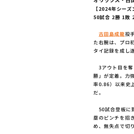
【2024年シー
50試合 2勝 1敗 
古田島成龍
投
た右腕は、プロ初
タイ記録を成し
3アウト目を奪
勝」が定着。力強
率0.86）以来
だ。
50試合登板に到
塁のピンチを招
め、無失点で切