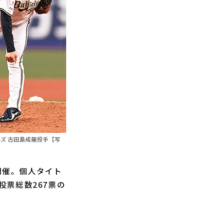
ズ 古田島成龍投手【写
」が開催。個人タイト
票総数267票の