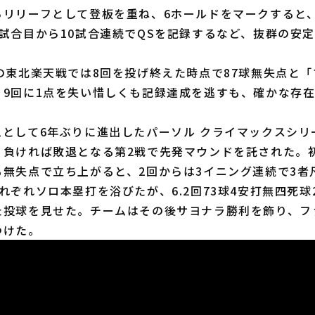
リリーフとして登板を重ね、6ホールドをマークすると、
試合目から10試合連続でQSを記録するなど、抜群の安
の東北楽天戦では8回を投げ終えた時点で87球無失点と「
。9回に1点を失い惜しくも記録達成を逃すも、確かな存
して6年ぶりに進出したパーソル クライマックスシリー
、負ければ敗退となる第2戦で先発マウンドを託された。
無失点で立ち上がると、2回からは3イニング連続で3者
れぞれソロ本塁打を浴びたが、6.2回73球4安打無四死球
た投球を見せた。チームはその後サヨナラ勝利を飾り、フ
つけた。