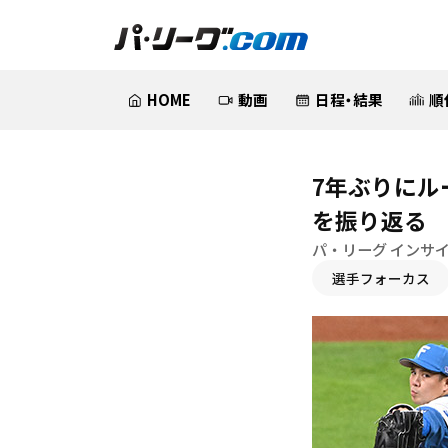
HOME
動画
日程・結果
順
7年ぶりにル
を振り返る
パ・リーグ インサ
選手フォーカス