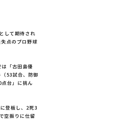
力として期待され
無失点のプロ野球
では「古田島優
（53試合、防御
0点台」に挑ん
に登板し、2死3
で空振りに仕留