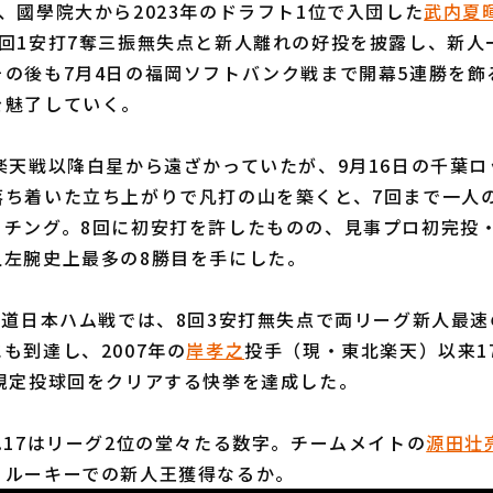
國學院大から2023年のドラフト1位で入団した
武内夏
7回1安打7奪三振無失点と新人離れの好投を披露し、新人
その後も7月4日の福岡ソフトバンク戦まで開幕5連勝を飾
を魅了していく。
楽天戦以降白星から遠ざかっていたが、9月16日の千葉ロ
落ち着いた立ち上がりで凡打の山を築くと、7回まで一人
ッチング。8回に初安打を許したものの、見事プロ初完投
人左腕史上最多の8勝目を手にした。
道日本ハム戦では、8回3安打無失点で両リーグ新人最速
も到達し、2007年の
岸孝之
投手（現・東北楽天）以来1
と規定投球回をクリアする快挙を達成した。
17はリーグ2位の堂々たる数字。チームメイトの
源田壮
、ルーキーでの新人王獲得なるか。