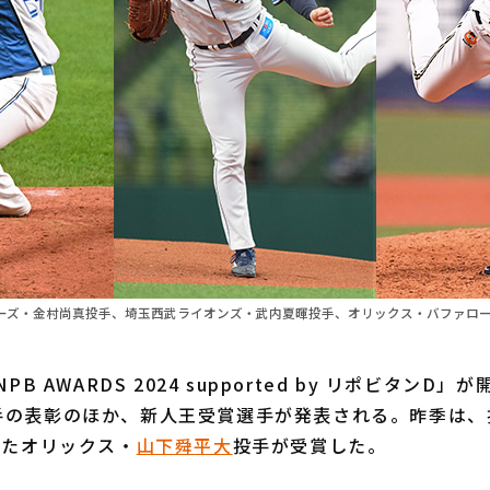
ーズ・金村尚真投手、埼玉西武ライオンズ・武内夏暉投手、オリックス・バファロー
B AWARDS 2024 supported by リポビタンD
手の表彰のほか、新人王受賞選手が発表される。昨季は、投
めたオリックス・
山下舜平大
投手が受賞した。