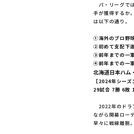
パ・リーグでは
手が獲得するか
は以下の通り。
①海外のプロ野
②初めて支配下
③前年までの一
④前年までの一
北海道日本ハム
【2024年シー
29試合 7勝 6敗 
2022年のドラ
ながら開幕ロー
早々に戦線離脱。