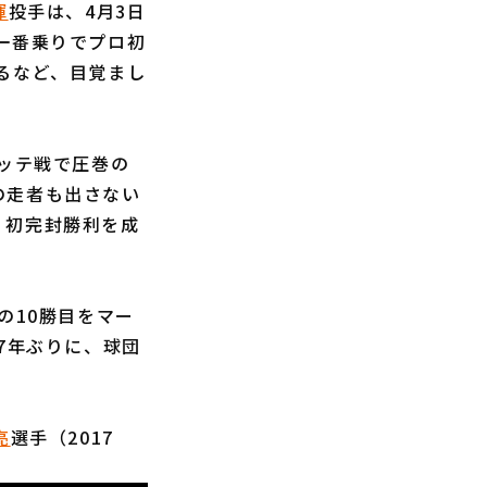
暉
投手は、4月3日
一番乗りでプロ初
るなど、目覚まし
ッテ戦で圧巻の
の走者も出さない
・初完封勝利を成
の10勝目をマー
7年ぶりに、球団
亮
選手（2017