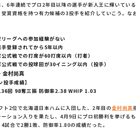
、6年連続でプロ2年目以降の選手が新人王に輝いている
。受賞資格を持つ有力候補の3投手を紹介していこう。な
球リーグへの参加経験がない
選手登録されてから5年以内
軍公式戦での打席が60打席以内（打者）
軍公式戦での投球回が30イニング以内（投手）
・金村尚真
ズン投手成績】
136回 98奪三振 防御率2.38 WHIP 1.03
フト2位で北海道日本ハムに入団した、2年目の
金村尚真
テーション入りを果たし、4月9日にプロ初勝利を挙げる
4試合で2勝1敗、防御率1.80の成績だった。