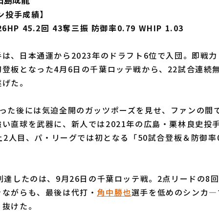
ズン投手成績】
26HP 45.2回 43奪三振 防御率0.79 WHIP 1.03
手は、日本通運から2023年のドラフト6位で入団。即戦
登板となった4月6日の千葉ロッテ戦から、22試合連続
遂げた。
った後には気迫全開のガッツポーズを見せ、ファンの間
い直球を武器に、新人では2021年の広島・栗林良史投手
史上2人目、パ・リーグでは初となる「50試合登板＆防御率
達したのは、9月26日の千葉ロッテ戦。2点リードの8回
きながらも、最後は代打・
角中勝也
選手を低めのシンカ―
り抜けた。