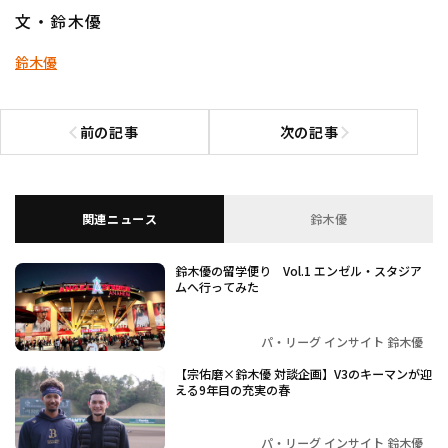
文・鈴木優
鈴木優
前の記事
次の記事
前の記事へ
次の記事へ
関連ニュース
鈴木優
鈴木優の留学便り Vol.1 エンゼル・スタジア
ムへ行ってみた
パ・リーグ インサイト 鈴木優
【宗佑磨×鈴木優 対談企画】V3のキーマンが迎
える9年目の充実の春
パ・リーグ インサイト 鈴木優