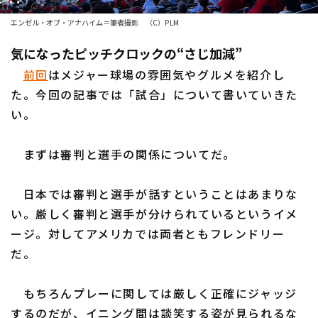
ファーム東地区
エンゼル・オブ・アナハイム＝筆者撮影 （C）PLM
選手名鑑トップ
ニュース
ファーム中地区
気になったピッチクロックの“さじ加減”
北海道日本ハムファイターズ
前回
はメジャー球場の雰囲気やグルメを紹介し
ファーム西地区
東北楽天ゴールデンイーグルス
た。今回の記事では「試合」について書いていきた
交流戦
い。
埼玉西武ライオンズ
設定
千葉ロッテマリーンズ
まずは審判と選手の関係についてだ。
オリックス・バファローズ
日本では審判と選手が話すということはあまりな
い。厳しく審判と選手が分けられているというイメ
福岡ソフトバンクホークス
ージ。対してアメリカでは両者ともフレンドリー
だ。
もちろんプレーに関しては厳しく正確にジャッジ
するのだが、イニング間は談笑する姿が見られるな