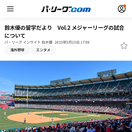
鈴木優の留学だより Vol.2 メジャーリーグの試合
について
パ・リーグ インサイト 鈴木優
2023年5月15日 17:06
海外野球
エンタメ
無料アカウント登録
ログイン
HOME
動画
日程・結果
順位表･成績
1軍公式戦
選手名鑑