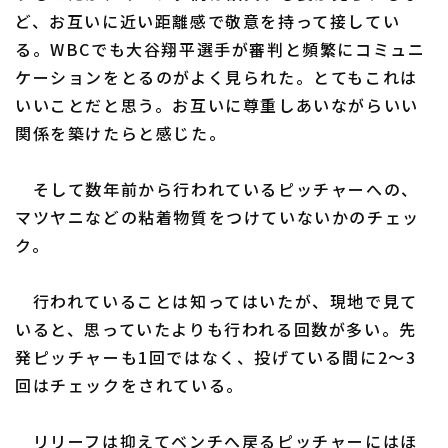
ど、お互いに近い距離感で敬意を持って接してい
る。WBCでも大谷翔平選手が審判と頻繁にコミュニ
ケーションをとるのがよく見られた。とてもこれは
いいことだと思う。お互いに尊重しあいながらいい
利用規約
プライバシーポリシー
関係を築けたらと感じた。
運営会社
（別ウィンドウで開く）
よくある質問
そして数年前から行われているピッチャーへの、
特定商取引法の表示
アルバイト募集
（別ウィンドウで開く
マツヤニなどの粘着物質をつけていないかのチェッ
ク。
行われていることは知ってはいたが、現地で見て
いると、思っていたよりも行われる回数が多い。先
発ピッチャーも1回ではなく、投げている間に2〜3
回はチェックをされている。
リリーフは抑えてベンチへ戻るピッチャーにはほ