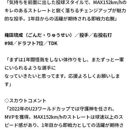
「気持ちを前面に出した投球スタイルで、MAX152km/hの
キレのあるストレートと鋭く落ちるチェンジアップが魅力
的な投手。1年目からの活躍が期待される即戦力右腕」
権田琉成（ごんだ・りゅうせい）／投手／右投右打
#98／ドラフト7位／TDK
「まずは1年間怪我をしない体作りをし、またずっと一軍
にいられるような選手に
なっていきたいと思ってます。応援よろしくお願いしま
す」
◇スカウトコメント
「2022年のU23ワールドカップでは守護神を任され、
MVPを獲得。MAX152km/hのストレートは球速以上のス
ピード感があり、1年目から即戦力としての活躍が期待さ