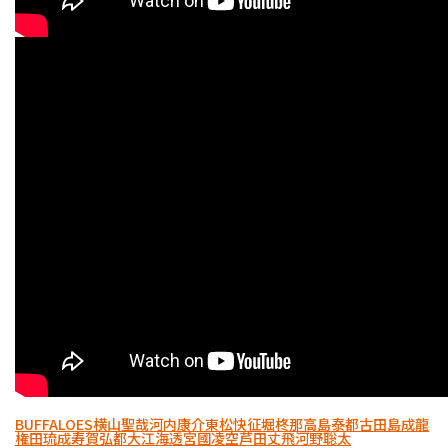
BUFFALOES
横山聖哉
河内康介
東松快征
堀柊那
高島泰都
古田島成龍
権田琉成
寿賀弘都
大江海透
宮國凌空
芦田丈飛
河野聡太