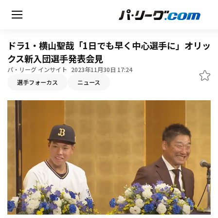
ドラ1・横山聖哉「1日でも早く中心選手に」オリッ
クス新入団選手発表会見
パ・リーグ インサイト
2023年11月30日 17:24
無料アカウント登録
選手フォーカス
ニュース
HOME
動画
日程・結果
順位表･成績
1軍公式戦
選手名鑑