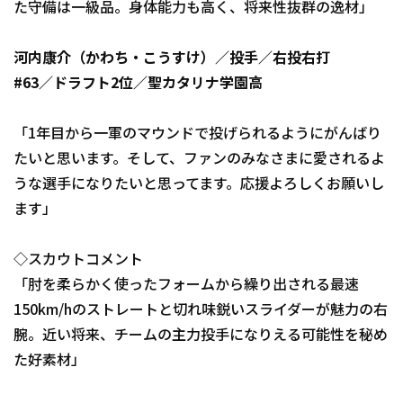
た守備は一級品。身体能力も高く、将来性抜群の逸材」
河内康介（かわち・こうすけ）／投手／右投右打
#63／ドラフト2位／聖カタリナ学園高
利用規約
プライバシーポリシ
「1年目から一軍のマウンドで投げられるようにがんばり
運営会社
（別ウィンドウで開く）
よくある質問
たいと思います。そして、ファンのみなさまに愛されるよ
うな選手になりたいと思ってます。応援よろしくお願いし
特定商取引法の表示
アルバイト募集
（別
ます」
◇スカウトコメント
「肘を柔らかく使ったフォームから繰り出される最速
150km/hのストレートと切れ味鋭いスライダーが魅力の右
腕。近い将来、チームの主力投手になりえる可能性を秘め
た好素材」