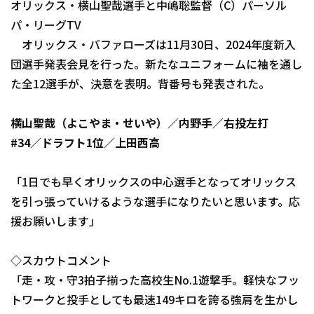
オリックス・横山聖哉選手と中嶋聡監督（C）パーソル
ファーム東地区
選手名鑑トップ
ニュース
パ・リーグTV
ファーム中地区
オリックス・バファローズは11月30日、2024年度新入
北海道日本ハムファイターズ
ファーム西地区
団選手発表会見を行った。新たなユニフォームに袖を通し
東北楽天ゴールデンイーグルス
た全12選手が、決意を表明。背番号も発表された。
交流戦
埼玉西武ライオンズ
横山聖哉（よこやま・せいや）／内野手／右投左打
千葉ロッテマリーンズ
#34／ドラフト1位／上田西高
設定
オリックス・バファローズ
「1日でも早くオリックスの中心選手となってオリックス
福岡ソフトバンクホークス
を引っ張っていけるような選手になりたいと思います。応
援お願いします」
◇スカウトコメント
「走・攻・守3拍子揃った高校生No.1遊撃手。軽快なフッ
トワークと投手としても最速149キロを誇る強肩を生かし