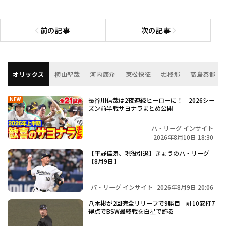
前の記事
次の記事
前の記事へ
次の記事へ
オリックス
横山聖哉
河内康介
東松快征
堀柊那
高島泰都
長谷川信哉は2夜連続ヒーローに！ 2026シー
NEW
ズン前半戦サヨナラまとめ公開
パ・リーグ インサイト
2026年8月10日 18:30
【平野佳寿、現役引退】きょうのパ・リーグ
【8月9日】
パ・リーグ インサイト
2026年8月9日 20:06
八木彬が2回完全リリーフで9勝目 計10安打7
得点でBSW最終戦を白星で飾る