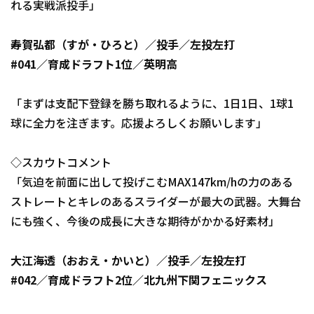
れる実戦派投手」
寿賀弘都（すが・ひろと）／投手／左投左打
#041／育成ドラフト1位／英明高
「まずは支配下登録を勝ち取れるように、1日1日、1球1
球に全力を注ぎます。応援よろしくお願いします」
◇スカウトコメント
「気迫を前面に出して投げこむMAX147km/hの力のある
ストレートとキレのあるスライダーが最大の武器。大舞台
にも強く、今後の成長に大きな期待がかかる好素材」
大江海透（おおえ・かいと）／投手／左投左打
#042／育成ドラフト2位／北九州下関フェニックス