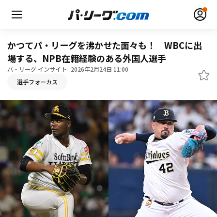
かつてパ・リーグを沸かせた面々も！ WBCに出
場する、NPB在籍経験のある外国人選手
パ・リーグ インサイト
2026年2月24日 11:00
選手フォーカス
無料アカウント登録
ログイン
HOME
動画
日程・結果
順位表･成績
1軍公式戦
選手名鑑