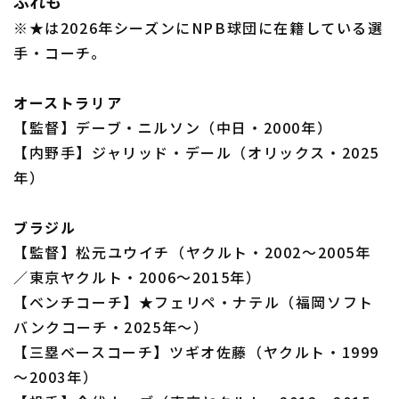
ぶれも
※★は2026年シーズンにNPB球団に在籍している選
手・コーチ。
利用規約
プライバシーポリシー
オーストラリア
【監督】デーブ・ニルソン（中日・2000年）
運営会社
（別ウィンドウで開く）
よくある質問
【内野手】ジャリッド・デール（オリックス・2025
年）
特定商取引法の表示
アルバイト募集
（別ウィンドウで開く
ブラジル
【監督】松元ユウイチ（ヤクルト・2002～2005年
／東京ヤクルト・2006～2015年）
【ベンチコーチ】★フェリペ・ナテル（福岡ソフト
バンクコーチ・2025年～）
【三塁ベースコーチ】ツギオ佐藤（ヤクルト・1999
～2003年）