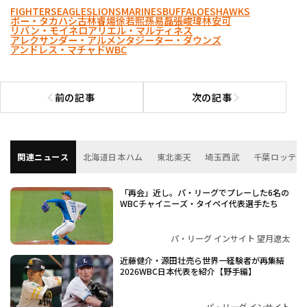
FIGHTERS
EAGLES
LIONS
MARINES
BUFFALOES
HAWKS
ボー・タカハシ
古林睿煬
徐若熙
孫易磊
張峻瑋
林安可
リバン・モイネロ
アリエル・マルティネス
アレクサンダー・アルメンタ
ジーター・ダウンズ
アンドレス・マチャド
WBC
前の記事
次の記事
前の記事へ
次の記事へ
関連ニュース
北海道日本ハム
東北楽天
埼玉西武
千葉ロッテ
「再会」近し。パ・リーグでプレーした6名の
WBCチャイニーズ・タイペイ代表選手たち
パ・リーグ インサイト 望月遼太
近藤健介・源田壮亮ら世界一経験者が再集結
2026WBC日本代表を紹介【野手編】
パ・リーグ インサイト