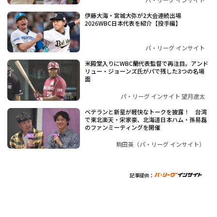
伊藤大海・宮城大弥が2大会連続出場
2026WBC日本代表を紹介【投手編】
パ・リーグ インサイト
米殿堂入りにWBC蘭代表監督で再注目。アンド
リュー・ジョーンズ氏がパで残した3つの名場
面
パ・リーグ インサイト 望月遼太
ベテランと新星が軽快なトークを披露！ 台湾
で東北楽天・宋家豪、北海道日本ハム・孫易磊
のファンミーティングを開催
駒田英（パ・リーグ インサイト）
記事提供：