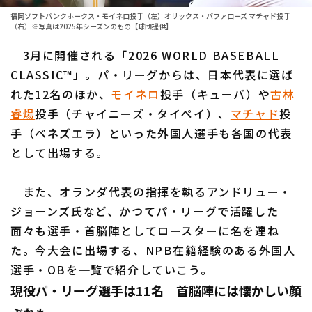
福岡ソフトバンクホークス・モイネロ投手（左）オリックス・バファローズ マチャド投手
ファーム東地区
選手名鑑トップ
（右）※写真は2025年シーズンのもの【球団提供】
ニュース
ファーム中地区
3月に開催される「2026 WORLD BASEBALL
北海道日本ハムファイターズ
CLASSIC™」。パ・リーグからは、日本代表に選ば
ファーム西地区
東北楽天ゴールデンイーグルス
れた12名のほか、
モイネロ
投手（キューバ）や
古林
交流戦
睿煬
投手（チャイニーズ・タイペイ）、
マチャド
投
埼玉西武ライオンズ
手（ベネズエラ）といった外国人選手も各国の代表
設定
千葉ロッテマリーンズ
として出場する。
オリックス・バファローズ
また、オランダ代表の指揮を執るアンドリュー・
ジョーンズ氏など、かつてパ・リーグで活躍した
福岡ソフトバンクホークス
面々も選手・首脳陣としてロースターに名を連ね
た。今大会に出場する、NPB在籍経験のある外国人
選手・OBを一覧で紹介していこう。
現役パ・リーグ選手は11名 首脳陣には懐かしい顔