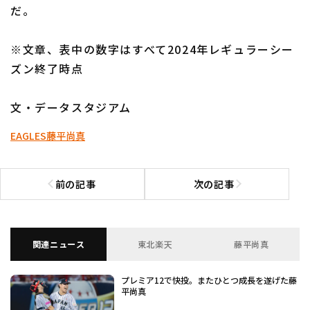
だ。
※文章、表中の数字はすべて2024年レギュラーシー
ズン終了時点
文・データスタジアム
EAGLES
藤平尚真
前の記事
次の記事
前の記事へ
次の記事へ
関連ニュース
東北楽天
藤平尚真
プレミア12で快投。またひとつ成長を遂げた藤
平尚真