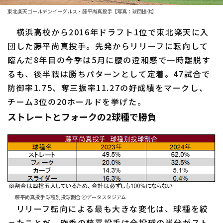
東北楽天ゴールデンイーグルス・藤平尚真投手【写真：球団提供】
ファーム東地区
選手名鑑トップ
ニュース
横浜高校から2016年ドラフト1位で東北楽天に入
ファーム中地区
北海道日本ハムファイターズ
団した藤平尚真投手。先発からリリーフに転向して
ファーム西地区
臨んだ8年目の今季は5月に腰の違和感で一時離脱す
東北楽天ゴールデンイーグルス
るも、後半戦は勝ちパターンとして定着。47試合で
交流戦
埼玉西武ライオンズ
防御率1.75、奪三振率11.27の好成績をマークし、
設定
チーム3位の20ホールドを挙げた。
千葉ロッテマリーンズ
ストレートとフォークの2球種で勝負
オリックス・バファローズ
福岡ソフトバンクホークス
藤平尚真投手 球種別投球割合 ⓒデータスタジアム
リリーフ転向による最も大きな変化は、球種を絞
ったことだ。昨季の藤平投手は全投球の半分がスト