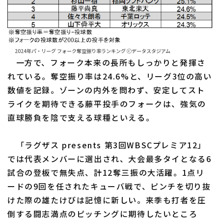
2024年パ・リーグ フォーク奪空振り率ランキング ⓒデータスタジアム
一方で、フォーク本来の長所もしっかりと発揮さ
れている。奪空振り率は24.6%と、リーグ3位の高い
数値を記録。ゾーンの内外を問わず、安定してスト
ライクを期待できる藤平投手のフォークは、強気の
直球勝負を陰で支える球種といえる。
「ラグザス presents 第3回WBSCプレミア12」
では代表メンバーに選出され、大会最多タイとなる6
試合の登板で無失点、計12奪三振の大活躍。1点リ
ードの9回を任されたキューバ戦で、ピンチを切り抜
けた際の雄たけびは記憶に新しい。来季も打者を圧
倒する闘志満点のピッチングに期待したいところ