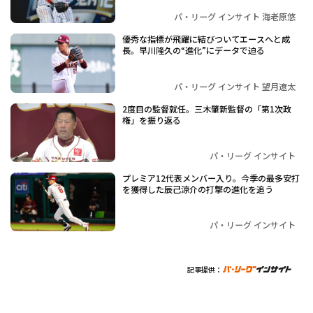
パ・リーグ インサイト 海老原悠
優秀な指標が飛躍に結びついてエースへと成
長。早川隆久の“進化”にデータで迫る
パ・リーグ インサイト 望月遼太
2度目の監督就任。三木肇新監督の「第1次政
権」を振り返る
パ・リーグ インサイト
プレミア12代表メンバー入り。今季の最多安打
を獲得した辰己涼介の打撃の進化を追う
パ・リーグ インサイト
記事提供：