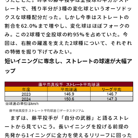
レートで、残り半分が3種の変化球というオーソドッ
クスな球種配分だった。しかし今季はストレートの
割合を62.0%まで増やし、変化球はほぼフォークの
み。この2球種で全投球の約95%を占めていた。今
回は、右腕の躍進を支えた2球種について、それぞれ
利用規約
プライバシーポリシー
の特徴を掘り下げてみたい。
短いイニングに専念し、ストレートの球速が大幅ア
運営会社
（別ウィンドウで開く）
よくある質問
ップ
特定商取引法の表示
アルバイト募集
（別ウィンドウで開く
藤平尚真投手 ストレート平均球速 ⓒデータスタジアム
まずは、藤平投手が「自分の武器」と語るストレ
ートから見ていこう。長いイニングを投げる前提の
先発から1イニングに全力を使えるリリーフに回った