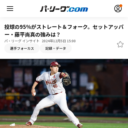
投球の95％がストレート＆フォーク。セットアッパ
ー・藤平尚真の強みは？
パ・リーグ インサイト
2024年12月5日 15:00
選手フォーカス
記録・データ
無料アカウント登録
ログイン
HOME
動画
日程・結果
順位表･成績
1軍公式戦
選手名鑑