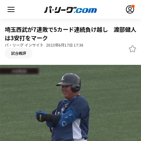
埼玉西武が7連敗で5カード連続負け越し 渡部健人
は3安打をマーク
パ・リーグ インサイト
2023年6月17日 17:36
試合戦評
無料アカウント登録
ログイン
HOME
動画
日程・結果
順位表･成績
1軍公式戦
選手名鑑