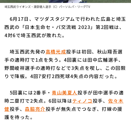
埼玉西武ライオンズ・渡部健人選手（C）パーソル パ・リーグTV
ファーム東地区
選手名鑑トップ
ニュース
6月17日、マツダスタジアムで行われた広島と埼玉
ファーム中地区
北海道日本ハムファイターズ
西武の「日本生命セ・パ交流戦 2023」第2回戦は、
ファーム西地区
4対6で埼玉西武が敗れた。
東北楽天ゴールデンイーグルス
交流戦
埼玉西武ライオンズ
埼玉西武先発の
高橋光成
投手は初回、秋山翔吾選
設定
手の適時打で1点を失う。4回裏には田中広輔選手、
千葉ロッテマリーンズ
野間峻祥選手の適時打などで3失点を喫し、この回限
オリックス・バファローズ
りで降板。4回7安打2四死球4失点の内容だった。
福岡ソフトバンクホークス
5回裏には2番手・
青山美夏人
投手が田中選手の適
時二塁打で2失点。6回以降は
ティノコ
投手、
佐々木
健
投手、
森脇亮介
投手が無失点でつなぎ、打線の援
護を待った。