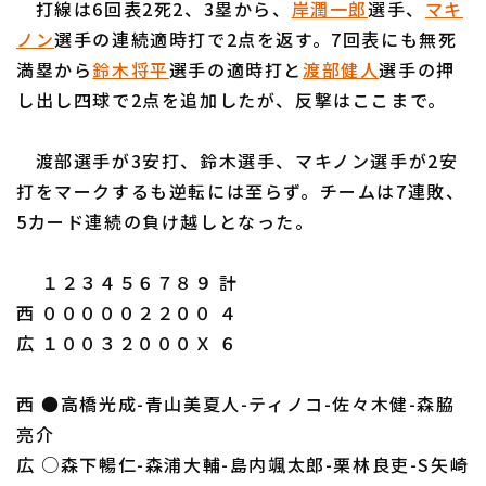
打線は6回表2死2、3塁から、
岸潤一郎
選手、
マキ
ノン
選手の連続適時打で2点を返す。7回表にも無死
満塁から
鈴木将平
選手の適時打と
渡部健人
選手の押
し出し四球で2点を追加したが、反撃はここまで。
渡部選手が3安打、鈴木選手、マキノン選手が2安
利用規約
プライバシーポリシー
打をマークするも逆転には至らず。チームは7連敗、
運営会社
（別ウィンドウで開く）
よくある質問
5カード連続の負け越しとなった。
特定商取引法の表示
アルバイト募集
（別ウィンドウで開く
１２３４５６７８９ 計
西 ０００００２２００ ４
広 １００３２０００Ｘ ６
西 ●高橋光成-青山美夏人-ティノコ-佐々木健-森脇
亮介
広 ○森下暢仁-森浦大輔-島内颯太郎-栗林良吏-S矢崎