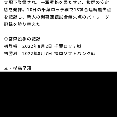
支配下登録され、一軍昇格を果たすと、抜群の安定
感を発揮。10日の千葉ロッテ戦で18試合連続無失点
を記録し、新人の開幕連続試合無失点のパ・リーグ
記録を塗り替えた。
利用規約
プライバシーポリシー
◇宮森投手の記録
初登板 2022年8月2日 千葉ロッテ戦
運営会社
（別ウィンドウで開く）
よくある質問
初勝利 2022年8月7日 福岡ソフトバンク戦
特定商取引法の表示
アルバイト募集
（別ウィンドウで開く
文・杉森早翔