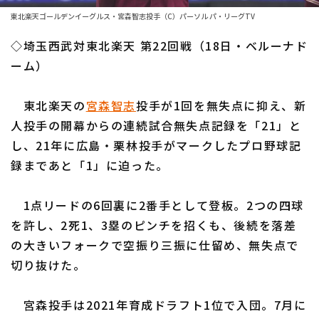
ファーム東地区
選手名鑑トップ
東北楽天ゴールデンイーグルス・宮森智志投手（C）パーソル パ・リーグTV
ニュース
ファーム中地区
◇埼玉西武対東北楽天 第22回戦（18日・ベルーナド
北海道日本ハムファイターズ
ファーム西地区
ーム）
東北楽天ゴールデンイーグルス
交流戦
東北楽天の
宮森智志
投手が1回を無失点に抑え、新
埼玉西武ライオンズ
設定
人投手の開幕からの連続試合無失点記録を「21」と
千葉ロッテマリーンズ
し、21年に広島・栗林投手がマークしたプロ野球記
録まであと「1」に迫った。
オリックス・バファローズ
福岡ソフトバンクホークス
1点リードの6回裏に2番手として登板。2つの四球
を許し、2死1、3塁のピンチを招くも、後続を落差
の大きいフォークで空振り三振に仕留め、無失点で
切り抜けた。
宮森投手は2021年育成ドラフト1位で入団。7月に