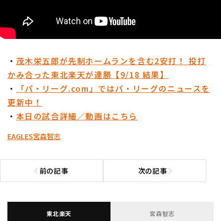
・
茂木栄五郎が先制ホームランを含む2安打！ 投打
かみ合った東北楽天が連勝【9/18 結果】
・
「パ・リーグ.com」ではパ・リーグのニュースを
更新中！
・
本日の試合詳細／動画はこちら
EAGLES
宮森智志
前の記事
次の記事
前の記事へ
次の記事へ
東北楽天
宮森智志