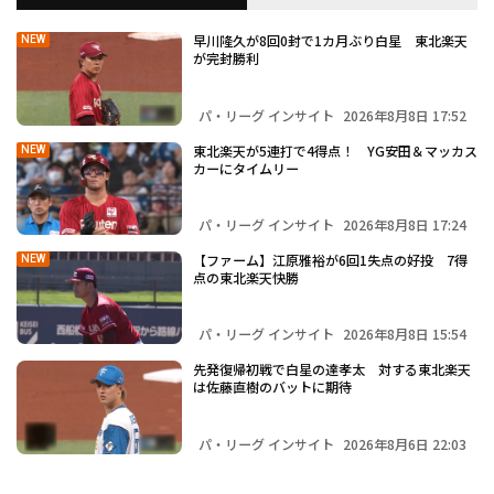
早川隆久が8回0封で1カ月ぶり白星 東北楽天
NEW
が完封勝利
パ・リーグ インサイト
2026年8月8日 17:52
東北楽天が5連打で4得点！ YG安田＆マッカス
NEW
カーにタイムリー
パ・リーグ インサイト
2026年8月8日 17:24
【ファーム】江原雅裕が6回1失点の好投 7得
NEW
点の東北楽天快勝
パ・リーグ インサイト
2026年8月8日 15:54
先発復帰初戦で白星の達孝太 対する東北楽天
は佐藤直樹のバットに期待
パ・リーグ インサイト
2026年8月6日 22:03