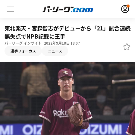
東北楽天・宮森智志がデビューから「21」試合連続
無失点でNPB記録に王手
パ・リーグ インサイト
2022年9月18日 18:07
無料アカウント登録
ログイン
選手フォーカス
ニュース
HOME
動画
日程・結果
順位表･成績
1軍公式戦
選手名鑑