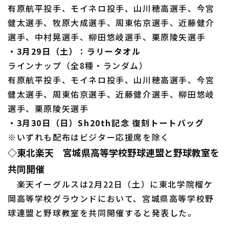
有原航平投手、モイネロ投手、山川穂高選手、今宮
健太選手、牧原大成選手、周東佑京選手、近藤健介
選手、中村晃選手、柳田悠岐選手、栗原陵矢選手
・3月29日（土）：ラリータオル
利用規約
プライバシーポリシー
ラインナップ（全8種・ランダム）
運営会社
（別ウィンドウで開く）
よくある質問
有原航平投手、モイネロ投手、山川穂高選手、今宮
健太選手、周東佑京選手、近藤健介選手、柳田悠岐
特定商取引法の表示
アルバイト募集
（別ウィンドウで開く
選手、栗原陵矢選手
・3月30日（日）Sh20th記念 復刻トートバッグ
※いずれも配布はビジター応援席を除く
◇東北楽天 宮城県高等学校野球連盟と野球教室を
共同開催
楽天イーグルスは2月22日（土）に東北学院榴ケ
岡高等学校グラウンドにおいて、宮城県高等学校野
球連盟と野球教室を共同開催すると発表した。