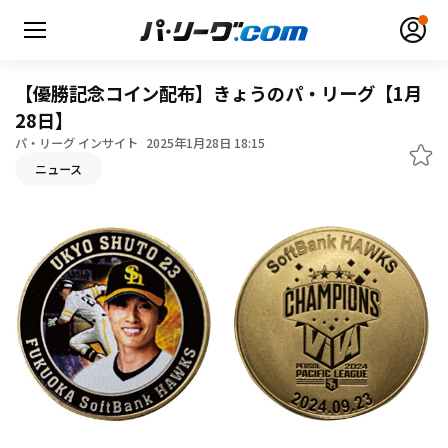
【優勝記念コイン配布】きょうのパ・リーグ【1月
28日】
パ・リーグ インサイト
2025年1月28日 18:15
ニュース
無料アカウント登録
ログイン
HOME
動画
日程・結果
順位表･成績
1軍公式戦
選手名鑑