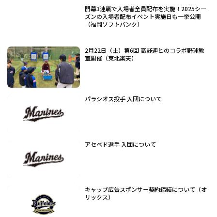
開幕3連戦で入場者全員配布を実施！2025シー
ズンの入場者配布イベント実施日も一挙公開
（福岡ソフトバンク）
2月22日（土）第6回 高野連とのコラボ野球教
室開催（東北楽天）
パラシオス投手 入団について
アセベド選手 入団について
キャップ広告スポンサー契約締結について（オ
リックス）