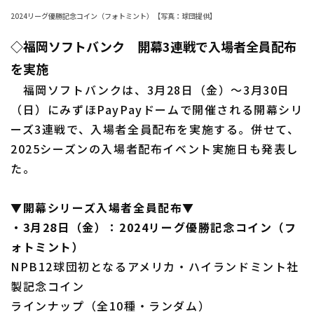
2024リーグ優勝記念コイン（フォトミント）【写真：球団提供】
ファーム東地区
選手名鑑トップ
ニュース
◇福岡ソフトバンク 開幕3連戦で入場者全員配布
ファーム中地区
北海道日本ハムファイターズ
を実施
ファーム西地区
東北楽天ゴールデンイーグルス
福岡ソフトバンクは、3月28日（金）～3月30日
交流戦
（日）にみずほPayPayドームで開催される開幕シリ
埼玉西武ライオンズ
ーズ3連戦で、入場者全員配布を実施する。併せて、
設定
2025シーズンの入場者配布イベント実施日も発表し
千葉ロッテマリーンズ
た。
オリックス・バファローズ
▼開幕シリーズ入場者全員配布▼
福岡ソフトバンクホークス
・3月28日（金）：2024リーグ優勝記念コイン（フ
ォトミント）
NPB12球団初となるアメリカ・ハイランドミント社
製記念コイン
ラインナップ（全10種・ランダム）