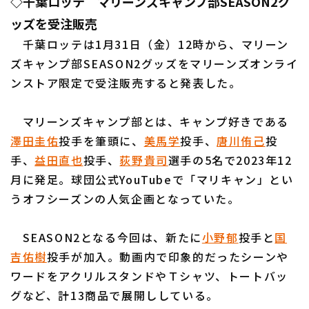
◇千葉ロッテ マリーンズキャンプ部SEASON2グ
ッズを受注販売
千葉ロッテは1月31日（金）12時から、マリーン
ズキャンプ部SEASON2グッズをマリーンズオンライ
ンストア限定で受注販売すると発表した。
マリーンズキャンプ部とは、キャンプ好きである
澤田圭佑
投手を筆頭に、
美馬学
投手、
唐川侑己
投
手、
益田直也
投手、
荻野貴司
選手の5名で2023年12
月に発足。球団公式YouTubeで「マリキャン」とい
うオフシーズンの人気企画となっていた。
SEASON2となる今回は、新たに
小野郁
投手と
国
吉佑樹
投手が加入。動画内で印象的だったシーンや
ワードをアクリルスタンドやＴシャツ、トートバッ
グなど、計13商品で展開ししている。