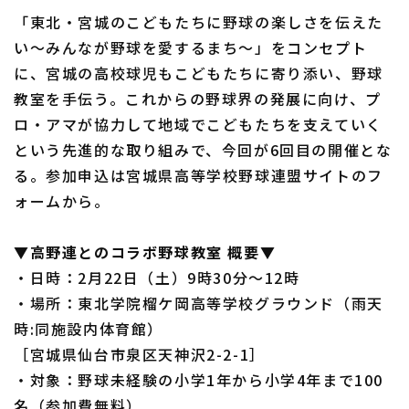
「東北・宮城のこどもたちに野球の楽しさを伝えた
い～みんなが野球を愛するまち～」をコンセプト
に、宮城の高校球児もこどもたちに寄り添い、野球
教室を手伝う。これからの野球界の発展に向け、プ
ロ・アマが協力して地域でこどもたちを支えていく
という先進的な取り組みで、今回が6回目の開催とな
る。参加申込は宮城県高等学校野球連盟サイトのフ
ォームから。
▼高野連とのコラボ野球教室 概要▼
・日時：2月22日（土）9時30分～12時
・場所：東北学院榴ケ岡高等学校グラウンド（雨天
時:同施設内体育館）
［宮城県仙台市泉区天神沢2-2-1］
・対象：野球未経験の小学1年から小学4年まで100
名（参加費無料）