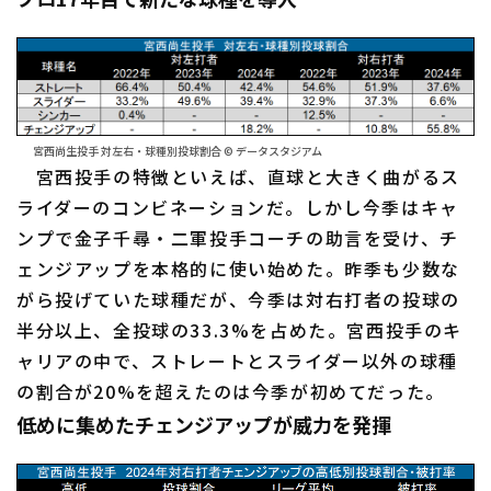
宮西尚生投手 対左右・球種別投球割合 © データスタジアム
利用規約
プライバシーポリシー
宮西投手の特徴といえば、直球と大きく曲がるス
ライダーのコンビネーションだ。しかし今季はキャ
運営会社
（別ウィンドウで開く）
よくある質問
ンプで金子千尋・二軍投手コーチの助言を受け、チ
特定商取引法の表示
アルバイト募集
（別ウィンドウで開く
ェンジアップを本格的に使い始めた。昨季も少数な
がら投げていた球種だが、今季は対右打者の投球の
半分以上、全投球の33.3%を占めた。宮西投手のキ
ャリアの中で、ストレートとスライダー以外の球種
の割合が20%を超えたのは今季が初めてだった。
低めに集めたチェンジアップが威力を発揮