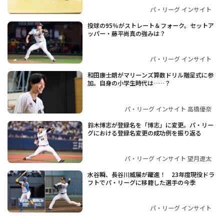
パ・リーグ インサイト
投球の95％がストレート＆フォーク。セットア
ッパー・藤平尚真の強みは？
パ・リーグ インサイト
和田康士朗がマリーンズ算数ドリル贈呈式に参
加。自身の小学生時代は……？
パ・リーグ インサイト 高橋優奈
鈴木博志が登録名を「博志」に変更。パ・リー
グにおける登録名変更の成功例を振り返る
パ・リーグ インサイト 望月遼太
水谷瞬、長谷川威展が躍進！ 23年度現役ドラ
フトでパ・リーグに移籍した選手の今季
パ・リーグ インサイト