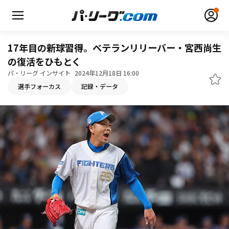
17年目の新球習得。ベテランリリーバー・宮西尚生
の復活をひもとく
パ・リーグ インサイト
2024年12月18日 16:00
選手フォーカス
記録・データ
無料アカウント登録
ログイン
HOME
動画
日程・結果
順位表･成績
1軍公式戦
選手名鑑