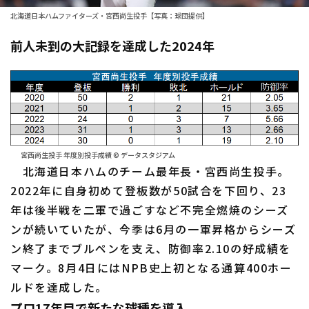
北海道日本ハムファイターズ・宮西尚生投手【写真：球団提供】
ファーム東地区
選手名鑑トップ
ニュース
前人未到の大記録を達成した2024年
ファーム中地区
北海道日本ハムファイターズ
ファーム西地区
東北楽天ゴールデンイーグルス
交流戦
埼玉西武ライオンズ
設定
千葉ロッテマリーンズ
宮西尚生投手 年度別投手成績 © データスタジアム
北海道日本ハムのチーム最年長・宮西尚生投手。
オリックス・バファローズ
2022年に自身初めて登板数が50試合を下回り、23
福岡ソフトバンクホークス
年は後半戦を二軍で過ごすなど不完全燃焼のシーズ
ンが続いていたが、今季は6月の一軍昇格からシーズ
ン終了までブルペンを支え、防御率2.10の好成績を
マーク。8月4日にはNPB史上初となる通算400ホー
ルドを達成した。
プロ17年目で新たな球種を導入