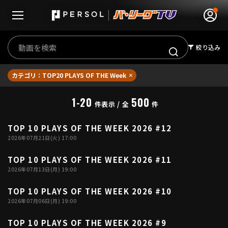
絞り込み
カテゴリ：TOP20 PLAYS OF THE Week
無料アカウント登録
ログイン
1-20
500
件表示 / 全
件
HOME
TOP 10 PLAYS OF THE WEEK 2026 #12
04:22
2026年07月21日(火) 17:00
動画
TOP 10 PLAYS OF THE WEEK 2026 #11
04:29
2026年07月13日(月) 19:00
日程･結果
TOP 10 PLAYS OF THE WEEK 2026 #10
04:35
順位表･成績
2026年07月06日(月) 19:00
1軍公式戦
TOP 10 PLAYS OF THE WEEK 2026 #9
選手名鑑
04:14