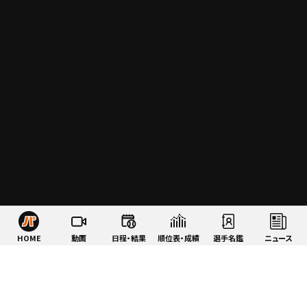
HOME
動画
日程・結果
順位表・成績
選手名鑑
ニュース
特集