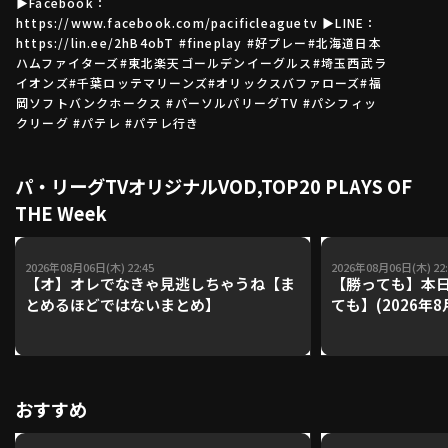
▶Facebook：
https://www.facebook.com/pacificleaguetv ▶LINE：
https://lin.ee/2hB4obT #fineplay​ #好プレー​ #北海道日本
ハムファイターズ​ #東北楽天ゴールデンイーグルス​ #埼玉西武ラ
利用規約
プライバシーポリシー
イオンズ​ #千葉ロッテマリーンズ​ #オリックスバファローズ​ #福
岡ソフトバンクホークス #パーソルパリーグTV #パシフィッ
運営会社
（別ウィンドウで開く）
よくある質問
クリーグ #パテレ #パテレ行き
特定商取引法の表示
アルバイト募集
（別ウィンドウで開く
パ・リーグTVオリジナルVOD,TOP20 PLAYS OF
THE Week
動画を検索（選手・チーム・プレー内容…）
2026年08月06日(木) 22:45
2026年08月06日(木) 22:
【オ】オレでなきゃ見逃しちゃうね【ま
【勝っても】本日
とめるほどではないまとめ】
ても】(2026年8
おすすめ