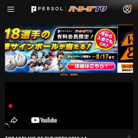
無料アカウント登録
ログイン
HOME
動画
日程･結果
順位表･成績
1軍公式戦
選手名鑑