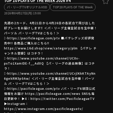
TOP 10 PLAYS OF THE WEEK 2026 #4
ファーム東地区
パ・リーグTVオリジナルVOD
TOP20 PLAYS OF THE Week
選手名鑑トップ
ニュース
2026年04月27日(月) 19:00
北海道日本ハムファイターズ
ファーム中地区
東北楽天ゴールデンイーグルス
先週の2カード、4月21日から4月26日の各試合で飛び出した
ファーム西地区
埼玉西武ライオンズ
好プレーをお届けします‼︎ ＜パ・リーグ主催全試合を生中継！
パーソル パ・リーグTVはこちら！＞
千葉ロッテマリーンズ
設定
交流戦
▷https://pacificleague.com/ptv ■パテレグッズ好評発
オリックス・バファローズ
売中!! 各商品ご購入はこちら!!
福岡ソフトバンクホークス
https://www.16d.shop/view/category/plm 【パテレ チ
ャンネル登録】はコチラ！
▷https://www.youtube.com/channel/UC0v-
pxTo1XamIDE-f__Ad0Q 【パ・リーグの過去映像】はコチ
ラ！
▷https://www.youtube.com/channel/UCrjlKkKTAyNn
6gekRM3p0Aw/ ＜パ・リーグ主催全試合を生中継！パーソ
ル パ・リーグTVはこちら！＞
▷https://pacificleague.com/ptv ✓パ・リーグ6球団公式
情報をお届け https://pacificleague.com/news SNSも毎
日更新中！ ▶X：https://twitter.com/PacificleagueTV
▶Instagram：
https://www.instagram.com/pacificleaguetv/