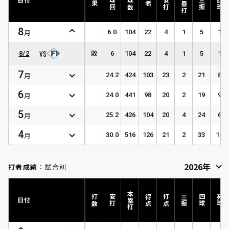
被本塁打
投球回
投球数
被安打
奪三振
与四球
結果
打者
8
月
6.0
104
22
4
1
5
1
8/2
敗
6
104
22
4
1
5
1
7
月
24.2
424
103
23
2
21
8
6
月
24.0
441
98
20
2
19
9
5
月
25.2
426
104
20
4
24
6
4
月
30.0
516
126
21
2
33
16
打者成績
：試合別
本塁打
打数
安打
得点
打点
三振
四球
死球
日付