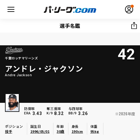
選手名鑑
42
無料アカウント登録
ログイン
千葉ロッテマリーンズ
アンドレ・ジャクソン
HOME
Andre Jackson
動画
日程・結果
防御率
奪三振率
与四球率
3.43
8.32
3.26
※2026年度
ERA
K/9
BB/9
順位表･成績
ポジション
誕生日
年齢
身長
体重
投手
1996/05/01
30歳
190cm
95kg
1軍公式戦
選手名鑑