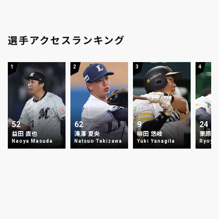
選手アクセスランキング
1
2
3
4
52
62
9
24
益田 直也
滝澤 夏央
柳田 悠岐
栗原 
Naoya Masuda
Natsuo Takizawa
Yuki Yanagita
Ryoya 