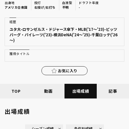
出身地
投打
血液型
ドラフト年度
ファーム東地区
アメリカ合衆国
右投げ/右打ち
不明
-
選手名鑑トップ
ニュース
ファーム中地区
経歴
北海道日本ハムファイターズ
ユタ大-ロサンゼルス・ドジャース傘下・MLB('17～'23)-ピッツ
ファーム西地区
バーグ・パイレーツ('23)-横浜DeNA('24～'25)-千葉ロッテ('26
東北楽天ゴールデンイーグルス
～)
交流戦
埼玉西武ライオンズ
獲得タイトル
設定
千葉ロッテマリーンズ
お気に入り
オリックス・バファローズ
福岡ソフトバンクホークス
TOP
動画
出場成績
記事
出場成績
シーズン成績
条件別成績