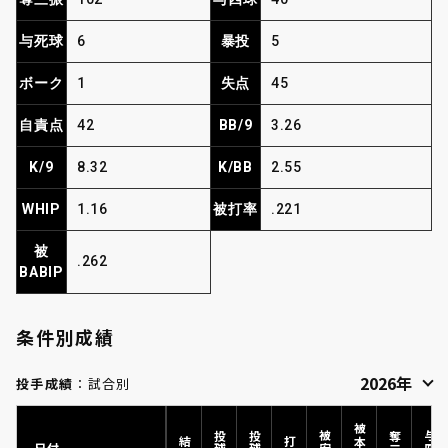
与死球
6
暴投
5
ボーク
1
失点
45
自責点
42
BB/9
3.26
K/9
8.32
K/BB
2.55
WHIP
1.16
被打率
.221
被
.262
BABIP
条件別成績
投手成績
：試合別
日付