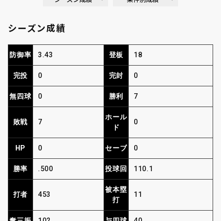
シーズン成績
利用規約
プライバシーポリシー
防御率
3.43
登板
18
運営会社
（別ウィンドウで開く）
よくある質問
完投
0
完封
0
無四球
0
勝利
7
特定商取引法の表示
アルバイト募集
（別ウィンドウで開く
ホール
敗戦
7
0
ド
HP
0
セーブ
0
勝率
.500
投球回
110.1
被本塁
打者
453
11
打
奪三振
102
与四球
40