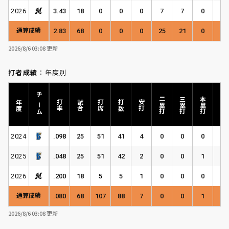
2026
3.43
18
0
0
0
7
7
0
0
通算成績
2.83
68
0
0
0
25
21
0
0
2026/8/6 03:08 更新
打者成績
：年度別
チーム
二塁打
三塁打
本塁打
年度
打率
試合
打席
打数
安打
塁打
2024
.098
25
51
41
4
0
0
0
4
2025
.048
25
51
42
2
0
0
1
5
2026
.200
18
5
5
1
0
0
0
1
通算成績
.080
68
107
88
7
0
0
1
10
2026/8/6 03:08 更新