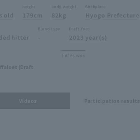
height
body weight
Birthplace
s old
179cm
82kg
Hyogo Prefecture
Blood type
Draft Year
ded hitter
-
2023 year(s)
Titles won
faloes (Draft
Videos
Participation result