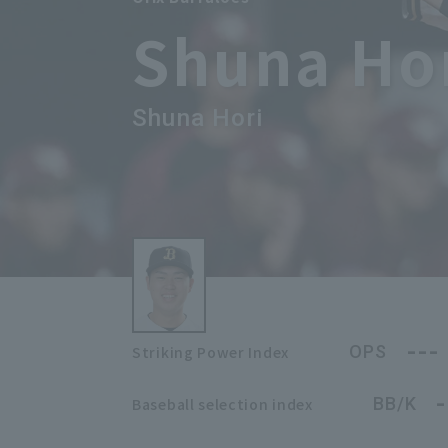
Shuna Ho
Shuna Hori
---
OPS
Striking Power Index
-
BB/K
Baseball selection index