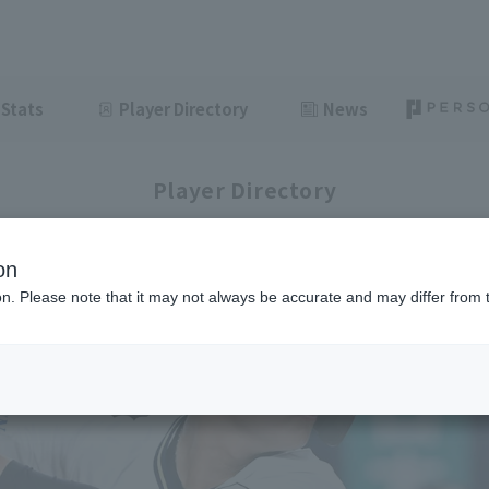
Stats
Player Directory
News
Player Directory
on
ion. Please note that it may not always be accurate and may differ from 