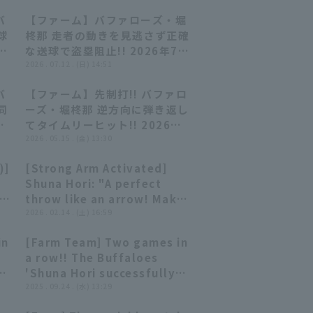
バ
【ファーム】バファローズ・堀
00:14
00:14
球
柊那 走者の動きを見逃さず正確
月
な送球で盗塁阻止!! 2026年7月
対
12日 オリックス・バファローズ
2026 . 07.12 . (日) 14:51
対 阪神タイガース
バ
【ファーム】先制打!! バファロ
00:44
00:44
同
ーズ・堀柊那 逆方向に弾き返し
てタイムリーヒット!! 2026年5
ク
月15日 オリックス・バファロー
2026 . 05.15 . (金) 13:30
日本
ズ 対 福岡ソフトバンクホークス
)]
[Strong Arm Activated]
01:05
01:05
Shuna Hori: "A perfect
s
throw like an arrow! Makes
her presence felt with two
2026 . 02.14 . (土) 16:59
stolen base preventions!"
in
[Farm Team] Two games in
00:41
00:41
a row!! The Buffaloes
i
'Shuna Hori successfully
prevents stolen base with
2025 . 09.24 . (水) 13:29
an accurate throw!!