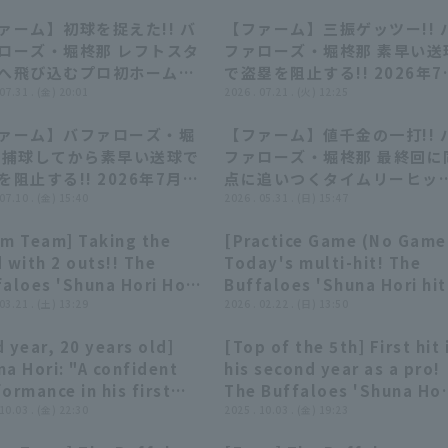
ァーム】初球を捉えた!! バ
【ファーム】三振ゲッツー!! 
00:55
00:55
00:21
00:21
ローズ・堀柊那 レフトスタ
ファローズ・堀柊那 素早い送
へ飛び込むプロ初ホームラ
で盗塁を阻止する!! 2026年7
 2026年7月31日 福岡ソフ
 07.31 . (金) 20:01
21日 千葉ロッテマリーンズ 
2026 . 07.21 . (火) 12:25
ンクホークス 対 オリック
オリックス・バファローズ
ァーム】バファローズ・堀
【ファーム】値千金の一打!! 
バファローズ
00:32
00:32
00:51
00:51
 捕球してから素早い送球で
ファローズ・堀柊那 最終回に
を阻止する!! 2026年7月10
点に追いつくタイムリーヒッ
オリックス・バファローズ 対
 07.10 . (金) 15:40
ト!! 2026年5月31日 オリッ
2026 . 05.31 . (日) 15:47
タイガース
ス・バファローズ 対 北海道
rm Team] Taking the
[Practice Game (No Game
ハムファイターズ
00:50
00:50
00:40
00:40
 with 2 outs!! The
Today's multi-hit! The
faloes 'Shuna Hori Hori
Buffaloes 'Shuna Hori hit
 a timely single to
 03.21 . (土) 13:29
a timely hit! February 22,
2026 . 02.22 . (日) 13:50
er fielder!! March 21,
2026 Orix Buffaloes The
 year, 20 years old]
[Top of the 5th] First hit 
6 Orix Buffaloes The
Buffaloes vs. JR Kyushu
02:20
02:20
00:48
00:48
a Hori: "A confident
his second year as a pro!
faloes vs. Hiroshima
ormance in his first
The Buffaloes 'Shuna Hor
o Carp
essional starting line-
 10.03 . (金) 22:30
Hori hits center fielder in
2025 . 10.03 . (金) 19:23
His first professional
his first starting line-up