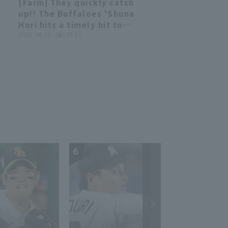
[Farm] They quickly catch
September 24, 2025 Orix
00:50
00:50
up!! The Buffaloes 'Shuna
Buffaloes The Buffaloes
Hori hits a timely hit to
vs. Fukuoka Softbank
left field to tie the game!!
2025 . 06.20 . (金) 15:11
Hawks
vs
June 20, 2025 Orix The
Buffaloes vs Hiroshima
Toyo Carp
6
7