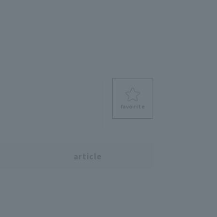
favorite
s
article