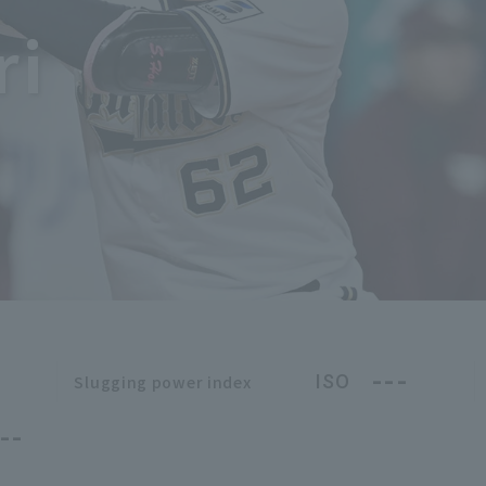
ri
---
ISO
Slugging power index
--