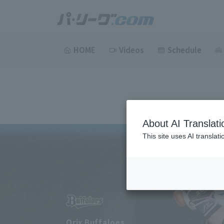
HOME
Videos
Schedule
About AI Translati
This site uses AI translat
Orix Buffaloes