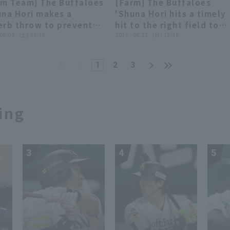
rm Team] The Buffaloes
[Farm] The Buffaloes
and stolen base
start! October 3, 2025
00:22
00:22
01:03
01:03
una Hori makes a
'Shuna Hori hits a timely
vention... He impressed
Fukuoka Softbank Hawks
erb throw to prevent
hit to the right field to
h offensively and
vs. Orix The Buffaloes
en base!! August 9,
 08.09 . (土) 19:15
score a point!! June 22,
2025 . 06.22 . (日) 15:48
ensively!"
5, Orix Buffaloes The
2025 Orix The Buffaloes 
faloes vs. Hanshin
Hiroshima Toyo Carp
1
2
3
ers
ing
3
4
5