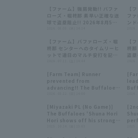
【ファーム】強肩発動!! バファ
【フ
00:32
00:32
ローズ・堀柊那 素早い正確な送
ファ
球で盗塁阻止!! 2026年8月5日
ンド
オリックス・バファローズ 対 オ
2026 . 08.05 . (水) 14:14
ン!!
2026 .
イシックス新潟アルビレックス
トバ
【ファーム】バファローズ・堀
【フ
BC
ス・
00:38
00:38
柊那 センターへのタイムリーヒ
柊那
ットで連日のマルチ安打を記
盗塁
録!! 2026年7月11日 オリック
2026 . 07.11 . (土) 14:44
日 
2026 .
ス・バファローズ 対 阪神タイガ
阪神
[Farm Team] Runner
[Fa
ース
00:20
00:20
prevented from
lead
advancing!! The Buffaloes
Buf
'Shuna Hori makes a quick
2026 . 03.22 . (日) 14:00
hits
2026 .
decision and throws to
cent
[Miyazaki PL (No Game)]
[2nd
third base for the out!!
202
00:21
00:21
The Buffaloes 'Shuna Hori
Shun
March 22, 2026, Orix
Buf
Hori shows off his strong
perf
Buffaloes The Buffaloes
Toy
arm to prevent stolen base
2025 . 10.24 . (金) 13:03
prof
2025 .
vs. Hiroshima Toyo Carp
second base!! October 24,
up! 