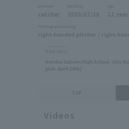
position
birthday
age
catcher
2005/07/16
21 year
Pitching and batting
right-handed pitcher / right-han
Biography
Hotoku Gakuen High School -Orix Buf
pick: April 24th)
TOP
Videos