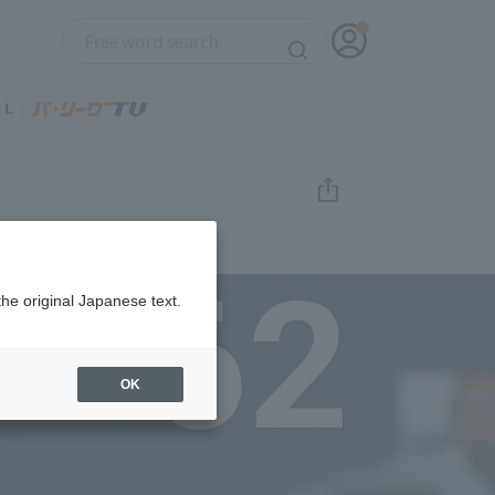
62
the original Japanese text.
OK