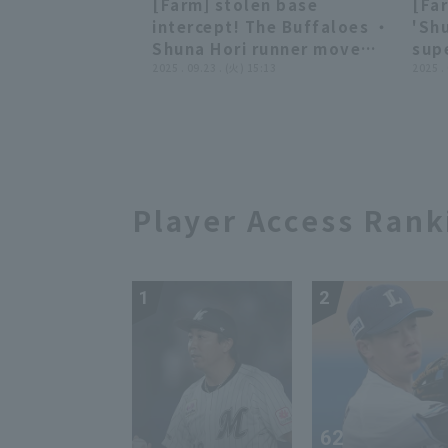
[Farm] stolen base
[Fa
2025, Orix Buffaloes The
hit 
00:35
00:35
intercept! The Buffaloes ・
'Sh
Buffaloes vs. Tokyo Yakult
pre
Shuna Hori runner move
sup
Swallows
bot
and take struck out double
2025 . 09.23 . (火) 15:13
stol
2025 .
def
play! September 23, 2025
202
Orix Buffaloes ・ The
Buf
Buffaloes vs. Fukuoka
Tig
Softbank Hawks
Player Access Rank
1
2
62