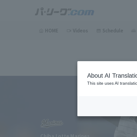
HOME
Videos
Schedule
About AI Translati
This site uses AI translat
Chiba Lotte Marines