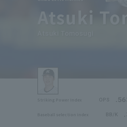
Atsuki T
Atsuki Tomosugi
.56
OPS
Striking Power Index
BB/K
Baseball selection index