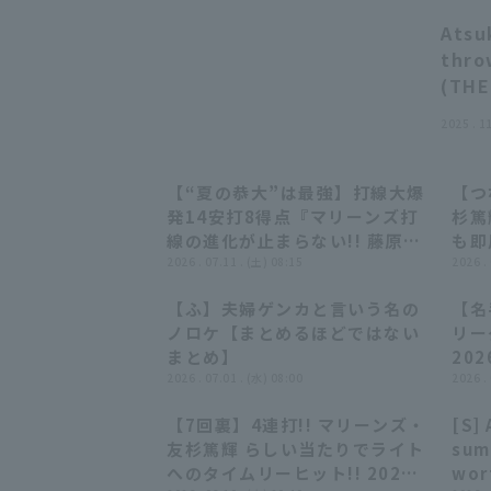
Atsu
thro
(THE
2025 . 1
【“夏の恭大”は最強】打線大爆
【つ
12:44
12:44
発14安打8得点『マリーンズ打
杉篤
線の進化が止まらない!! 藤原恭
も即
大(夏の季語)が赤髪なびかせ4
2026 . 07.11 . (土) 08:15
転に
2026 .
安打2打点の大暴れ!!!』
【ふ】夫婦ゲンカと言いう名の
【名
06:49
06:49
ノロケ【まとめるほどではない
リー
まとめ】
202
2026 . 07.01 . (水) 08:00
ヤッ
2026 .
【7回裏】4連打!! マリーンズ・
[S] 
01:03
01:03
友杉篤輝 らしい当たりでライト
sum
へのタイムリーヒット!! 2026
wor