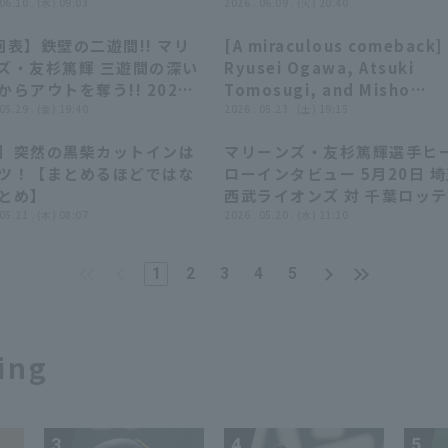
 06.10 . (水) 09:03
2026年6月9日 千葉ロッテマ
2026 . 06.09 . (火) 20:40
ーンズ 対 中日ドラゴンズ
回表】鉄壁の二遊間!! マリ
[A miraculous comeback]
00:36
00:36
09:29
09:29
ズ・友杉篤輝 三遊間の深い
Ryusei Ogawa, Atsuki
からアウトを奪う!! 2026
Tomosugi, and Misho
月29日 千葉ロッテマリーン
 05.29 . (金) 19:40
Nishikawa: "Their tenaci
2026 . 05.23 . (土) 19:15
対 阪神タイガース
in the final inning... They
】突然の黒柴カットインは
マリーンズ・友杉篤輝選手ヒ
turned the game around
08:03
08:03
03:15
03:15
ツ！【まとめるほどではな
ローインタビュー 5月20日 
with 5 runs, including
とめ】
西武ライオンズ 対 千葉ロッ
three consecutive RBI
 05.21 . (木) 08:07
リーンズ
2026 . 05.20 . (水) 21:10
hits!!!"
1
2
3
4
5
ing
3
4
5