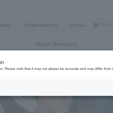
Stats
Player Directory
News
Player Directory
on
ion. Please note that it may not always be accurate and may differ from 