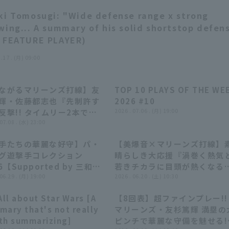
ki Tomosugi: "Wide defense range x strong
wing... A summary of his solid shortstop defen
 FEATURE PLAYER)
1.17 . (月) 09:00
ながるマリーンズ打線】友
TOP 10 PLAYS OF THE WE
03:40
03:40
04:35
04:35
輝・佐藤都志也『先制許す
2026 #10
反撃!! タイムリー2本で逆
2026 . 07.06 . (月) 19:00
成功!!』
 07.08 . (水) 23:00
手たちの華麗な好守】パ・
【美爆音×マリーンズ打線】
28:23
28:23
14:32
14:32
グ遊撃手コレクション
晴らしき大応援『渦巻く熱気
6【Supported by 三和シ
若きチカラに目頭が熱くなる
ター】
 06.29 . (月) 19:00
勝利を後押しした習志野高校
2026 . 06.20 . (土) 10:30
奏楽部まとめ!!!』
All about Star Wars [A
【8回表】超ファインプレー!!
10:04
10:04
00:34
00:34
mary that's not really
マリーンズ・友杉篤輝 満塁の
th summarizing]
ピンチで華麗な守備を魅せる!