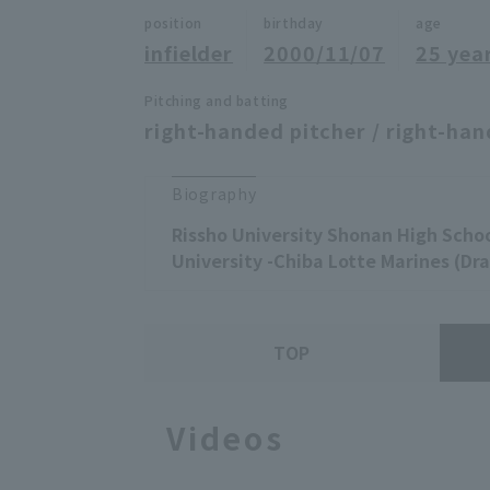
position
birthday
age
infielder
2000/11/07
25 yea
Pitching and batting
right-handed pitcher / right-han
Biography
Rissho University Shonan High Schoo
University -Chiba Lotte Marines (Dra
TOP
Videos