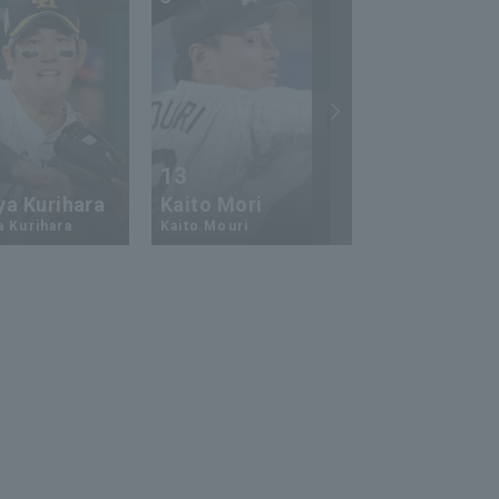
13
17
ya Kurihara
Kaito Mori
Hiromi Ito
a Kurihara
Kaito Mouri
Hiromi Ito