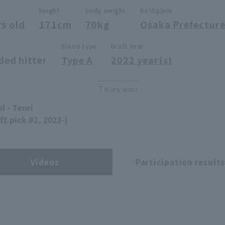
height
body weight
Birthplace
rs old
171cm
70kg
Osaka Prefectur
Blood type
Draft Year
ded hitter
Type A
2022 year(s)
Titles won
l - Tenri
ft pick #2, 2023-)
Videos
Participation result