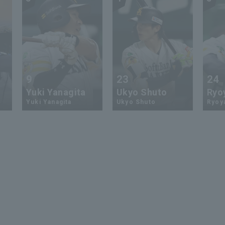
9
23
24
Yuki Yanagita
Ukyo Shuto
Ryo
Yuki Yanagita
Ukyo Shuto
Ryoy