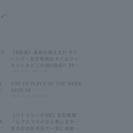
12:06
se"
EK
【6回表】高めを捉えた!! マリ
00:27
00:27
ーンズ・友杉篤輝のタイムリー
ヒットなどこの回3得点!! 2026
年7月1日 東北楽天ゴールデンイ
2026 . 07.01 . (水) 19:40
ーグルス 対 千葉ロッテマリーン
素
TOP 10 PLAYS OF THE WEEK
ズ
04:34
04:34
と
2026 #8
…
2026 . 06.19 . (金) 09:00
吹
【リトルリーグHR】友杉篤輝
03:40
03:40
大
『レフトフライかと思いきや…
!
まさかのお手玉で一気に本塁生