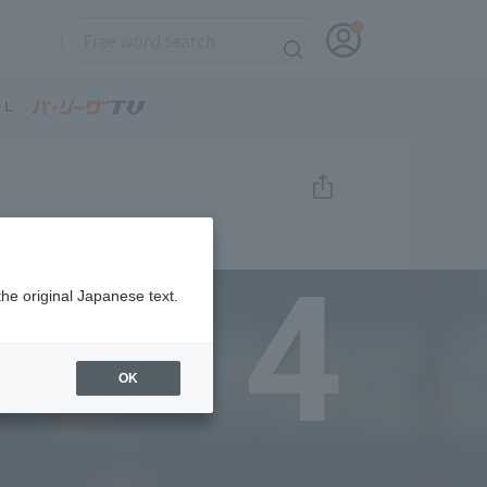
4
the original Japanese text.
OK