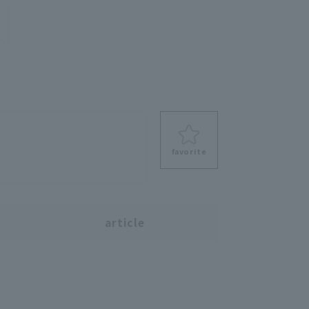
e
favorite
s
article