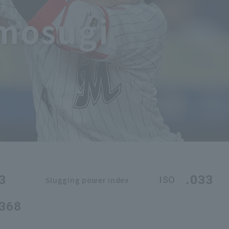
omosugi
3
.033
ISO
Slugging power index
.368