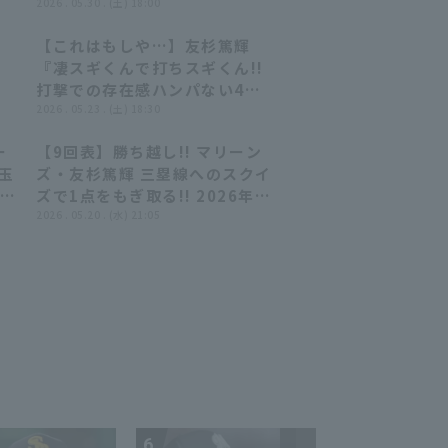
リ
還!!!』
2026 . 05.30 . (土) 18:00
【これはもしや…】友杉篤輝
01:52
01:52
『凄スギくんで打ちスギくん!!
打撃での存在感ハンパない4安
ty
打2打点!!』
2026 . 05.23 . (土) 18:30
ー
【9回表】勝ち越し!! マリーン
00:59
00:59
埼玉
ズ・友杉篤輝 三塁線へのスクイ
テマ
ズで1点をもぎ取る!! 2026年5
月20日 埼玉西武ライオンズ 対
2026 . 05.20 . (水) 21:05
千葉ロッテマリーンズ
6
7