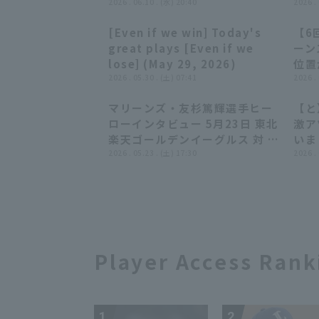
年6月10日 千葉ロッテマリーン
2026 . 06.10 . (水) 20:40
2026 .
ズ 対 中日ドラゴンズ
[Even if we win] Today's
【6
07:10
07:10
great plays [Even if we
ーン
lose] (May 29, 2026)
位置
2026 . 05.30 . (土) 07:41
年5
2026 .
ズ 
マリーンズ・友杉篤輝選手ヒー
【と
02:17
02:17
ローインタビュー 5月23日 東北
激ア
楽天ゴールデンイーグルス 対 千
いま
葉ロッテマリーンズ
2026 . 05.23 . (土) 17:30
2026 .
Player Access Rank
1
2