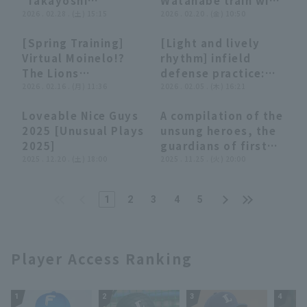
'Takayoshi
Watanabe train with
crucial additional
game! March 8, 2026
Yamamura scores a
2026 . 02.28 . (土) 15:15
equipment filled
2026 . 02.20 . (金) 10:50
run!! March 20, 2026
Saitama Seibu Lions
valuable additional
with water!!
Saitama Seibu Lions
vs. Tokyo Yakult
[Spring Training]
[Light and lively
point with a two-run
February 20, 2026
vs. Yokohama DeNA
Swallows
03:16
03:16
11:06
11:06
Virtual Moinelo!?
rhythm] infield
hit in the final
Saitama Seibu Lions
BayStars
The Lions
defense practice:
innings! February
'Takayoshi
2026 . 02.16 . (月) 11:36
"Genda Sosuke
2026 . 02.05 . (木) 16:21
28, 2026 Chiba Lotte
Yamamura trains
Genda! Kazunari
Marines vs Saitama
Loveable Nice Guys
A compilation of the
with VR goggles!!
Ishii is solid!
Seibu Lions
27:19
27:19
15:23
15:23
2025 [Unusual Plays
unsung heroes, the
February 16, 2026
Ryosuke Korezawa
2025]
guardians of first
Saitama Seibu Lions
is energetic!"
2025 . 12.20 . (土) 18:00
base, supported by
2025 . 11.25 . (火) 20:00
NIFCO Corporation.
1
2
3
4
5
Player Access Ranking
1
2
3
4