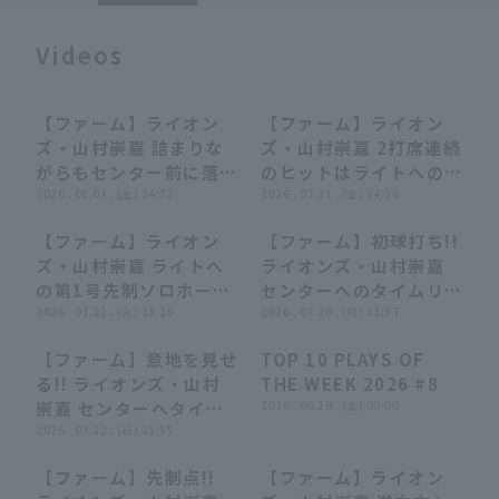
Videos
【ファーム】ライオン
【ファーム】ライオン
00:41
00:41
00:31
00:31
ズ・山村崇嘉 詰まりな
ズ・山村崇嘉 2打席連続
Terms of service
Privacy Policy
がらもセンター前に落ち
のヒットはライトへのタ
る2点タイムリーで追加
2026 . 08.01 . (土) 14:33
イムリー3ベースヒッ
2026 . 07.31 . (金) 14:16
Operating company
(opens in a new window)
FAQ
点!! 2026年8月1日 埼
ト!! 2026年7月31日 埼
【ファーム】ライオン
【ファーム】初球打ち!!
玉西武ライオンズ 対 ハ
玉西武ライオンズ 対 ハ
00:53
00:53
00:47
00:47
ズ・山村崇嘉 ライトへ
ライオンズ・山村崇嘉
Display of Specified Commercial
Part-time job recruitment
(opens in 
ヤテベンチャーズ静岡
ヤテベンチャーズ静岡
Transactions Act
の第1号先制ソロホーム
センターへのタイムリー
ランを放つ!! 2026年7
2026 . 07.21 . (火) 13:15
ヒットで反撃開始!!
2026 . 07.20 . (月) 13:57
月21日 埼玉西武ライオ
2026年7月20日 埼玉西
【ファーム】意地を見せ
TOP 10 PLAYS OF
ンズ 対 東京ヤクルトス
武ライオンズ 対 オイシ
00:52
00:52
04:34
04:34
る!! ライオンズ・山村
THE WEEK 2026 #8
ワローズ
ックス新潟アルビレック
崇嘉 センターへタイム
2026 . 06.19 . (金) 09:00
スBC
リーヒットを放つ!!
2026 . 07.12 . (日) 15:55
2026年7月12日 埼玉西
【ファーム】先制点!!
【ファーム】ライオン
武ライオンズ 対 横浜
00:54
00:54
00:52
00:52