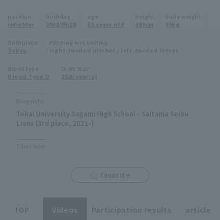
Minor Eastern Division
position
birthday
age
height
body weight
Player Directory Top
News
infielder
2002/09/28
23 years old
183cm
89kg
Minor Central Division
Hokkaido Nippon-Ham Fighters
Birthplace
Pitching and batting
Tokyo
right-handed pitcher / left-handed hitter
Minor Western Division
Tohoku Rakuten Golden Eagles
Blood type
Draft Year
Interleague games
Blood Type O
2020 year(s)
Saitama Seibu Lions
Setting
Biography
Chiba Lotte Marines
Tokai University Sagami High School - Saitama Seibu
Lions (3rd place, 2021-)
Orix Buffaloes
Titles won
Fukuoka SoftBank Hawks
favorite
TOP
Videos
Participation results
article