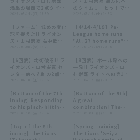
ライオンズ・山村崇嘉
ズ・山村崇嘉 逆方向へ
DeNAベイスターズ
満塁の場面で2点タイム
のタイムリーヒットでチ
リーヒットを放つ!!
2026 . 05.24 . (日) 13:39
ームに勢いをつける!!
2026 . 05.16 . (土) 14:33
2026年5月24日 埼玉西
2026年5月16日 埼玉西
【ファーム】低めの変化
【4/14-4/19】Pa-
武ライオンズ 対 千葉ロ
武ライオンズ 対 読売ジ
00:58
00:58
14:59
14:59
球を捉えた!! ライオン
League home runs
ッテマリーンズ
ャイアンツ
ズ・山村崇嘉 右中間を
"All 27 home runs"
破るタイムリー3ベー
2026 . 05.08 . (金) 14:25
roundup【Supporte
2026 . 04.20 . (月) 20:30
ス!! 2026年5月8日 埼
d by Monster
【6回表】均衡破る!! ラ
【8回表】ポール際への
玉西武ライオンズ 対 中
Energy】
00:57
00:57
00:55
00:55
イオンズ・山村崇嘉 セ
一発!! ライオンズ・山
日ドラゴンズ
ンター前へ先制の2点タ
村崇嘉 ライトへの第1号
イムリー!! 2026年4月
2026 . 04.18 . (土) 15:56
ホームランで追加点!!
2026 . 04.17 . (金) 20:32
18日 北海道日本ハムフ
2026年4月17日 北海道
[Bottom of the 7th
[Bottom of the 6th]
ァイターズ 対 埼玉西武
日本ハムファイターズ
00:56
00:56
00:27
00:27
Inning] Responding
A great
ライオンズ
対 埼玉西武ライオンズ
to his pinch-hitting
combination! The
call, The Lions
2026 . 03.20 . (金) 15:54
Lions 'Takayoshi
2026 . 03.08 . (日) 13:58
'Takayoshi
Yamamura hits a
[Top of the 8th
[Spring Training]
Yamamura hits an
timely hit to center
01:07
01:07
02:34
02:34
inning] The Lions
The Lions 'Seiya
infield hit for a
fielder to tie the