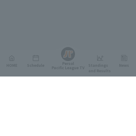
English
Persol
HOME
Schedule
Standings
News
Pacific League TV
and Results
Featured