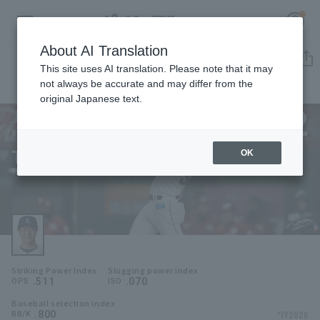
About AI Translation
Player Directory
This site uses AI translation. Please note that it may
not always be accurate and may differ from the
original Japanese text.
32
Register for a free
Log in
account
Saitama Seibu Lions
Takayoshi Yamamura
OK
HOME
Takayoshi Yamamura
Video
Schedule
Striking Power Index
Slugging power index
Stats
.511
.070
OPS
ISO
Baseball selection index
First team Regular season
Player Directory
.800
*FY2026
BB/K