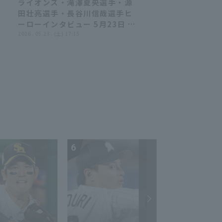
ライオンズ・滝澤夏央選手・源
09:03
09:03
田壮亮選手・長谷川信哉選手ヒ
ーローインタビュー 5月23日 埼
玉西武ライオンズ 対 オリック
2026 . 05.23 . (土) 17:15
e
ス・バファローズ
6
7