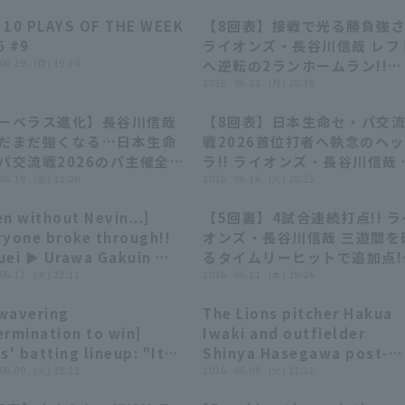
 10 PLAYS OF THE WEEK
【8回表】接戦で光る勝負強さ!
04:14
04:14
00:54
00:54
6 #9
ライオンズ・長谷川信哉 レフ
 06.29 . (月) 19:30
へ逆転の2ランホームラン!!
2026年6月22日 東北楽天ゴ
2026 . 06.22 . (月) 20:30
ルデンイーグルス 対 埼玉西
ーベラス進化】長谷川信哉
【8回表】日本生命セ・パ交
イオンズ
09:50
09:50
01:03
01:03
だまだ強くなる…日本生命
戦2026首位打者へ執念のヘ
パ交流戦2026のパ主催全安
ラ!! ライオンズ・長谷川信哉 
とめ!!』
 06.19 . (金) 12:00
日2本目のヒット!! 2026年6
2026 . 06.16 . (火) 20:25
16日 阪神タイガース 対 埼玉
n without Nevin...]
【5回裏】4試合連続打点!! ラ
武ライオンズ
10:39
10:39
00:51
00:51
ryone broke through!!
オンズ・長谷川信哉 三遊間を
ei ▶︎ Urawa Gakuin ▶︎
るタイムリーヒットで追加点!
eda... Fueled by loud
 06.11 . (木) 23:11
2026年6月11日 埼玉西武ラ
2026 . 06.11 . (木) 19:26
ers, they achieved 11
オンズ 対 広島東洋カープ
wavering
The Lions pitcher Hakua
4 runs for their 5th
06:17
06:17
10:06
10:06
ermination to win]
Iwaki and outfielder
ecutive win!!!
s' batting lineup: "It
Shinya Hasegawa post-
started with Natsuo's
 06.09 . (火) 23:22
game hero interviews.
2026 . 06.09 . (火) 21:20
fect bunt!! Koga and
June 9th, Saitama Seibu