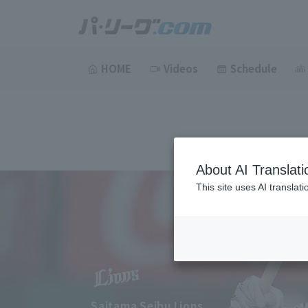
HOME
Videos
Schedule
About AI Translati
This site uses AI translat
Saitama Seibu Lions