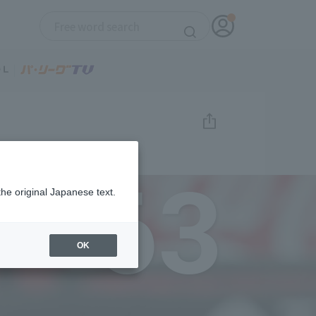
63
the original Japanese text.
OK