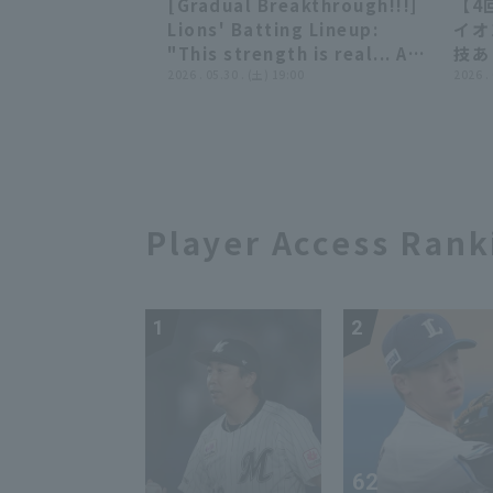
[Gradual Breakthrough!!!]
【4
walk-off Timely! June 10,
Wat
09:21
09:21
Lions' Batting Lineup:
イオ
2026 Saitama Seibu Lions
RBI 
"This strength is real... A
技あ
vs. Hiroshima Toyo Carp
decisive victory with 11 hit
2026 . 05.30 . (土) 19:00
20
2026 .
6 runs, scoring runs little
オン
by little!!!"
ズ
Player Access Rank
1
2
62