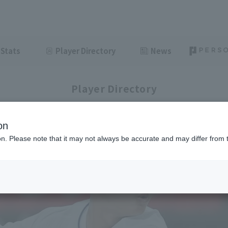
Stats
Player Directory
News
Player Directory
on
ion. Please note that it may not always be accurate and may differ from 