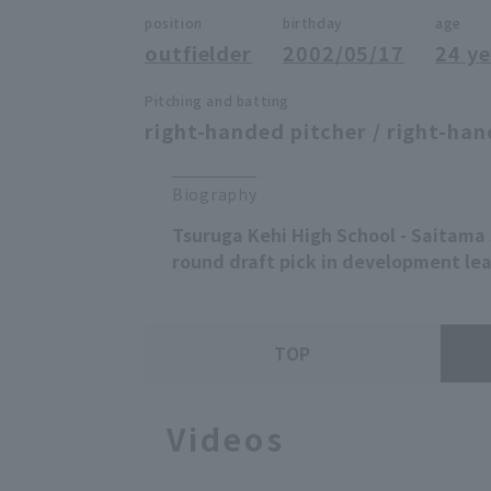
position
birthday
age
outfielder
2002/05/17
24 ye
Pitching and batting
right-handed pitcher / right-han
Biography
Tsuruga Kehi High School - Saitama 
round draft pick in development lea
TOP
Videos