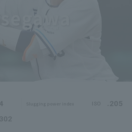
asegawa
4
.205
ISO
Slugging power index
.302