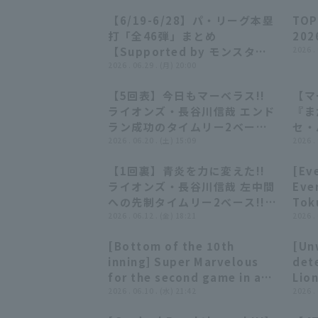
【6/19-6/28】パ・リーグ本塁
TOP
28:10
28:10
打「全46弾」まとめ
202
【Supported by モンスター
2026 .
エナジー】
2026 . 06.29 . (月) 20:00
【5回表】今日もマーベラス!!
【マ
00:56
00:56
ライオンズ・長谷川信哉 エンド
『ま
ラン成功のタイムリー2ベース
セ・
ヒット!! 2026年6月20日 オリ
2026 . 06.20 . (土) 15:09
打ま
2026 .
ックス・バファローズ 対 埼玉西
【1回裏】青炎を力に変えた!!
[Eve
武ライオンズ
01:00
01:00
ライオンズ・長谷川信哉 左中間
Eve
への先制タイムリー2べース!!
Toku
2026年6月12日 埼玉西武ライ
2026 . 06.12 . (金) 18:21
Was
2026 .
オンズ 対 読売ジャイアンツ
che
[Bottom of the 10th
[Un
hit 
00:47
00:47
inning] Super Marvelous
det
cons
for the second game in a
Lion
row!!!! The Lions... Shinya
2026 . 06.10 . (水) 21:42
all 
2026 .
Hasegawa through three
per