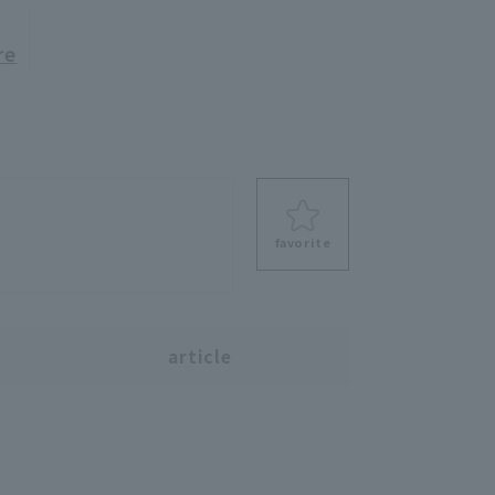
re
favorite
s
article