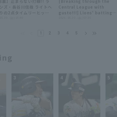
回裏】止まらない打線!! ラ
[Breaking through the
anabe's consecutive
Lions vs. Hiroshima Toyo
01:05
01:05
13:27
13:27
ンズ・長谷川信哉 ライトへ
Central League with
hits tie the game!!"
Carp
りの2点タイムリーヒット!!
gusto!!!] Lions' batting
26年5月30日 埼玉西武ライ
 05.30 . (土) 15:40
lineup: "A relentless,
2026 . 05.30 . (土) 07:35
ズ 対 横浜DeNAベイスター
powerful, and irresistibl
attack!!! A resounding
1
2
3
4
5
victory with 16 hit 13
runs!!!"
ing
3
4
5