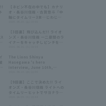
!
【ネビン不在の中でも】カナリ
04:47
04:47
ト
オ・長谷川信哉・古賀悠斗『中
軸にタイムリー3本…じわじわ
ー
得点を重ねて先発・隅田を援
2026 . 06.20 . (土) 18:00
武ラ
護!!』
流
【3回裏】飛び込んだ!! ライオ
00:38
00:38
ッス
ンズ・長谷川信哉 一二塁間のラ
本
イナーをキャッチしピンチを救
月
う!! 2026年6月16日 阪神タイ
2026 . 06.16 . (火) 18:50
西
ガース 対 埼玉西武ライオンズ
イ
The Lions Shinya
04:15
04:15
破
Hasegawa 's hero
!
interview, June 10th,
イ
Saitama Seibu Lions vs.
2026 . 06.10 . (水) 22:00
Hiroshima Toyo Carp
【9回裏】ここで決めた!! ライ
01:38
01:38
オンズ・長谷川信哉 ライトへの
タイムリーヒットでサヨナラ勝
利!! 2026年6月9日 埼玉西武ラ
2026 . 06.09 . (火) 20:44
イオンズ 対 広島東洋カープ