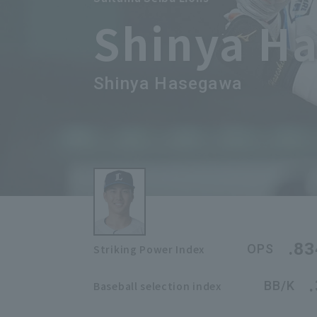
Shinya H
Shinya Hasegawa
.83
OPS
Striking Power Index
BB/K
Baseball selection index