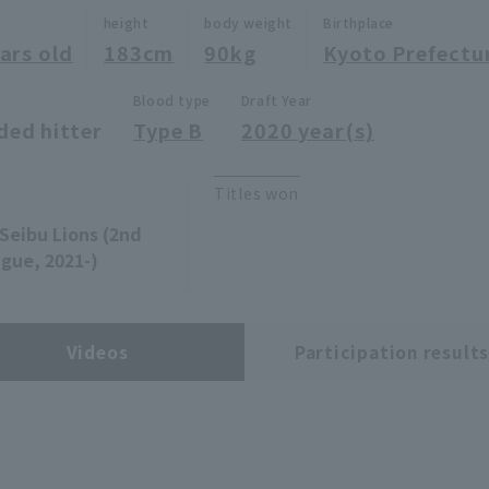
height
body weight
Birthplace
ars old
183cm
90kg
Kyoto Prefectu
Blood type
Draft Year
ded hitter
Type B
2020 year(s)
Titles won
Seibu Lions (2nd
gue, 2021-)
Videos
Participation result