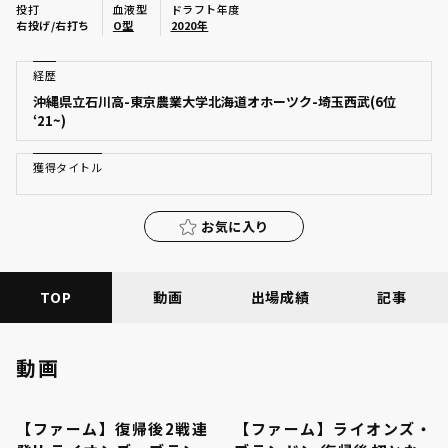
投打
血液型
ドラフト年度
ファーム東地区
右投げ/右打ち
O型
2020年
選手名鑑トップ
ニュース
ファーム中地区
経歴
北海道日本ハムファイターズ
沖縄県立石川高-東京農業大学北海道オホーツク-埼玉西武(6位
ファーム西地区
‘21~)
東北楽天ゴールデンイーグルス
交流戦
埼玉西武ライオンズ
獲得タイトル
設定
千葉ロッテマリーンズ
お気に入り
オリックス・バファローズ
TOP
動画
出場成績
記事
福岡ソフトバンクホークス
動画
【ファーム】復帰後2戦連
【ファーム】ライオンズ・
01:00
00:48