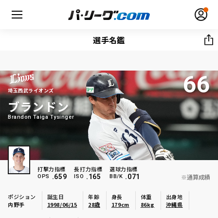
選手名鑑
66
無料アカウント登録
ログイン
埼玉西武ライオンズ
ブランドン
HOME
Brandon Taiga Tysinger
動画
日程・結果
打撃力指標
長打力指標
選球力指標
.659
.165
.071
※通算成績
OPS
ISO
BB/K
順位表･成績
ポジション
誕生日
年齢
身長
体重
出身地
内野手
1998/06/15
28歳
179cm
86kg
沖縄県
1軍公式戦
選手名鑑