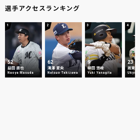
選手アクセスランキング
1
2
3
4
52
62
9
23
益田 直也
滝澤 夏央
柳田 悠岐
周東 
Naoya Masuda
Natsuo Takizawa
Yuki Yanagita
Ukyo S