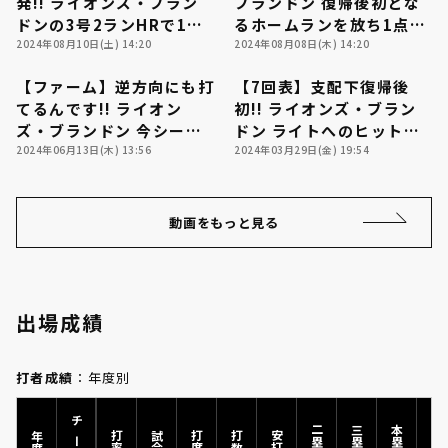
発!! ライオンズ・ブラン
ブランドン 復帰後初とな
ドンの3号2ランHRで1点
るホームランを放ち1点を
差に詰め寄る!! 2024年8
2024年08月10日(土) 14:20
返す!! 2024年8月8日 千
2024年08月08日(木) 14:20
月10日 北海道日本ハムフ
葉ロッテマリーンズ 対 埼
【ファーム】逆方向にも打
【7回表】支配下復帰後
ァイターズ 対 埼玉西武ラ
玉西武ライオンズ
01:06
00:44
てるんです!! ライオン
初!! ライオンズ・ブラン
イオンズ
ズ・ブランドン 今シーズ
ドン ライトへのヒットで
利用規約
プライバシーポリシー
ン第1号ホームラン!!
2024年06月13日(木) 13:56
好調をアピール!! 2024年
2024年03月29日(金) 19:54
2024年6月13日 北海道日
3月29日 東北楽天ゴール
本ハムファイターズ 対 埼
デンイーグルス 対 埼玉西
運営会社
（別ウィンドウで開く）
よくある質問
玉西武ライオンズ
武ライオンズ
動画をもっと見る
特定商取引法の表示
アルバイト募集
（別ウィンドウで開く
出場成績
打者成績
：年度別
チーム
二塁打
三塁打
本塁打
年度
打率
試合
打席
打数
安打
塁打