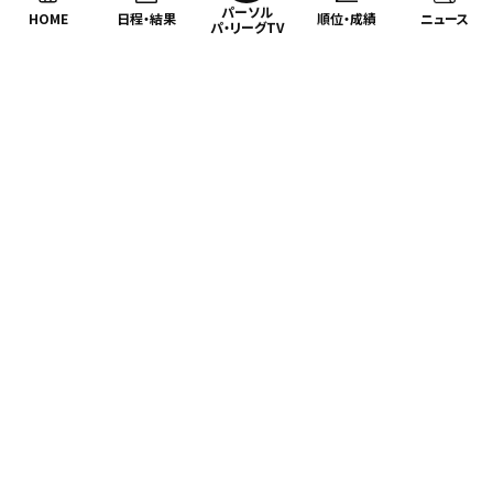
パーソル
HOME
日程・結果
順位・成績
ニュース
パ・リーグTV
特集