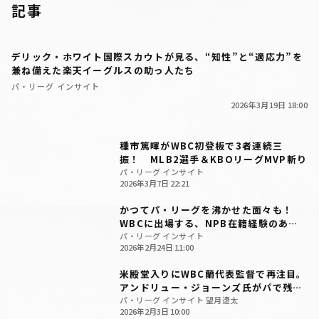
記事
デリック・ホワイト国際スカウトが見る、“知性”と“適応力”を
兼ね備えた楽天イーグルスの助っ人たち
パ・リーグ インサイト
2026年3月19日 18:00
種市篤暉がWBC初登板で3者連続三
振！ MLB2選手＆KBOリーグMVP斬り
パ・リーグ インサイト
2026年3月7日 22:21
かつてパ・リーグを沸かせた面々も！
WBCに出場する、NPB在籍経験のある
外国人選手
パ・リーグ インサイト
2026年2月24日 11:00
米殿堂入りにWBC蘭代表監督で再注目。
アンドリュー・ジョーンズ氏がパで残し
た3つの名場面
パ・リーグ インサイト 望月遼太
2026年2月3日 10:00