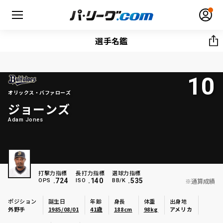
選手名鑑
10
無料アカウント登録
ログイン
オリックス・バファローズ
ジョーンズ
HOME
Adam Jones
動画
日程・結果
打撃力指標
長打力指標
選球力指標
.724
.140
.535
※通算成績
OPS
ISO
BB/K
順位表･成績
ポジション
誕生日
年齢
身長
体重
出身地
外野手
1985/08/01
41歳
188cm
98kg
アメリカ
1軍公式戦
選手名鑑