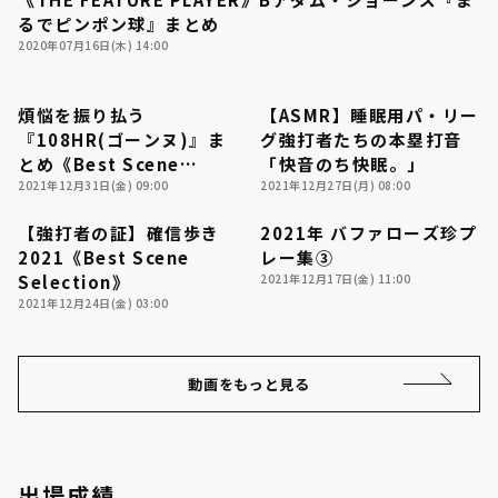
03:06
るでピンポン球』まとめ
2020年07月16日(木) 14:00
煩悩を振り払う
【ASMR】睡眠用パ・リー
38:05
05:31
『108HR(ゴーンヌ)』ま
グ強打者たちの本塁打音
とめ《Best Scene
「快音のち快眠。」
利用規約
プライバシーポリシー
Selection》
2021年12月31日(金) 09:00
2021年12月27日(月) 08:00
運営会社
（別ウィンドウで開く）
よくある質問
【強打者の証】確信歩き
2021年 バファローズ珍プ
12:45
02:07
2021《Best Scene
レー集③
特定商取引法の表示
アルバイト募集
（別ウィンドウで開く
Selection》
2021年12月17日(金) 11:00
2021年12月24日(金) 03:00
動画をもっと見る
出場成績