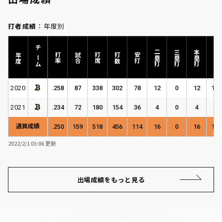
打者成績
：年度別
チーム
二塁打
三塁打
本塁打
年度
打率
試合
打席
打数
安打
塁打
2020
.258
87
338
302
78
12
0
12
126
2021
.234
72
180
154
36
4
0
4
52
通算成績
.250
159
518
456
114
16
0
16
178
2022/2/1 03:06 更新
出場成績をもっと見る