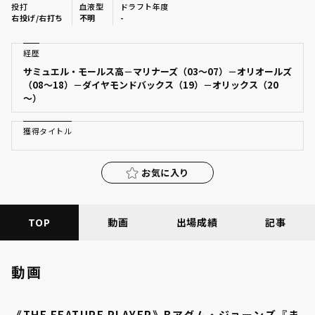
投打
血液型
ドラフト年度
ファーム東地区
右投げ/右打ち
不明
-
選手名鑑トップ
ニュース
ファーム中地区
経歴
北海道日本ハムファイターズ
サミュエル・モールス高－マリナーズ（03～07）－オリオールズ
ファーム西地区
（08～18）－ダイヤモンドバックス（19）－オリックス（20
東北楽天ゴールデンイーグルス
～）
交流戦
埼玉西武ライオンズ
獲得タイトル
設定
千葉ロッテマリーンズ
お気に入り
オリックス・バファローズ
福岡ソフトバンクホークス
TOP
動画
出場成績
記事
動画
《THE FEATURE PLAYER》Bアダム・ジョーンズ『ま