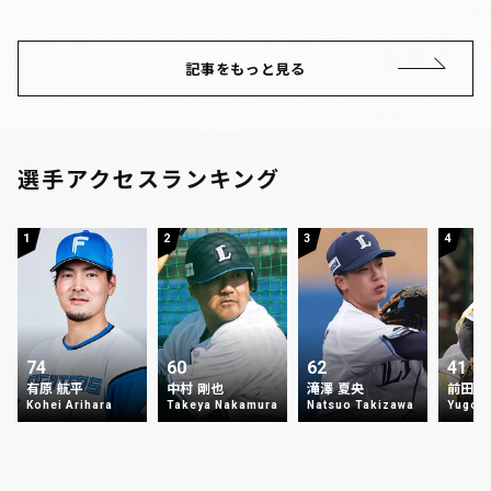
記事をもっと見る
選手アクセスランキング
1
2
3
4
74
60
62
41
有原 航平
中村 剛也
滝澤 夏央
前田 
Kohei Arihara
Takeya Nakamura
Natsuo Takizawa
Yugo 