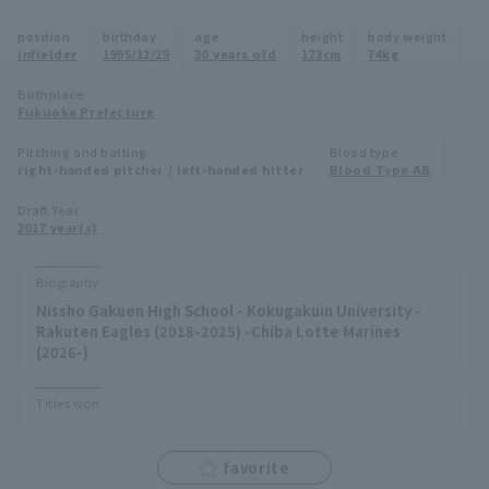
Minor Eastern Division
position
birthday
age
height
body weight
Player Directory Top
News
infielder
1995/12/29
30 years old
173cm
74kg
Minor Central Division
Hokkaido Nippon-Ham Fighters
Birthplace
Fukuoka Prefecture
Minor Western Division
Tohoku Rakuten Golden Eagles
Pitching and batting
Blood type
Interleague games
right-handed pitcher / left-handed hitter
Blood Type AB
Saitama Seibu Lions
Setting
Draft Year
2017 year(s)
Chiba Lotte Marines
Orix Buffaloes
Biography
Nissho Gakuen High School - Kokugakuin University -
Fukuoka SoftBank Hawks
Rakuten Eagles (2018-2025) -Chiba Lotte Marines
(2026-)
Titles won
favorite