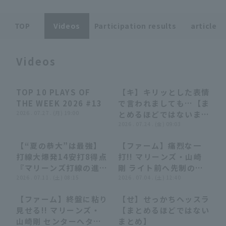
TOP
Videos
Participation results
article
Videos
Terms of service
Privacy Policy
TOP 10 PLAYS OF
【キ】キリッとした表情
04:24
04:24
07:39
07:39
Operating company
(opens in a new window)
FAQ
THE WEEK 2026 #13
で言われましても…【ま
2026 . 07.27 . (月) 19:00
とめるほどではないまと
Display of Specified Commercial
Part-time job recruitment
(opens in 
め】
2026 . 07.24 . (金) 09:03
Transactions Act
【“夏の恭大”は最強】
【ファーム】痛烈な一
12:44
12:44
00:42
00:42
打線大爆発14安打8得点
打!! マリーンズ・山崎
『マリーンズ打線の進化
剛 ライト前へ先制のタ
が止まらない!! 藤原恭
2026 . 07.11 . (土) 08:15
イムリーヒット!! 2026
2026 . 07.04 . (土) 12:40
大(夏の季語)が赤髪なび
年7月4日 千葉ロッテマ
【ファーム】終盤に粘り
【せ】せっかちヘッスラ
かせ4安打2打点の大暴
リーンズ 対 東京ヤクル
00:41
00:41
06:36
06:36
見せる!! マリーンズ・
【まとめるほどではない
れ!!!』
トスワローズ
山崎剛 センターへタイ
まとめ】