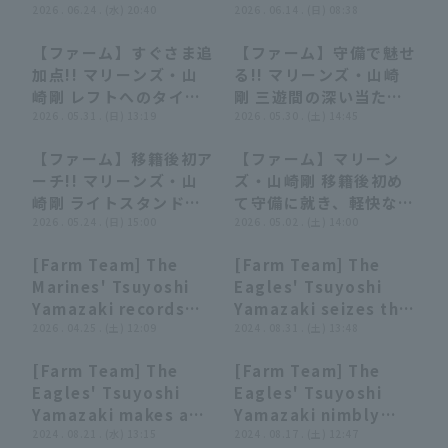
ムリー2ベースヒットを
2026 . 06.24 . (水) 20:40
2026 . 06.14 . (日) 08:38
放つ!! 2026年6月24日
【ファーム】すぐさま追
【ファーム】守備で魅せ
千葉ロッテマリーンズ
00:35
00:35
00:36
00:36
加点!! マリーンズ・山
る!! マリーンズ・山崎
対 中日ドラゴンズ
崎剛 レフトへのタイム
剛 三遊間の深い当たり
リーヒットを放つ!!
2026 . 05.31 . (日) 13:19
を処理しアウトを奪う!!
2026 . 05.30 . (土) 14:45
2026年5月31日 千葉ロ
2026年5月30日 千葉ロ
【ファーム】移籍後初ア
【ファーム】マリーン
ッテマリーンズ 対 広島
ッテマリーンズ 対 広島
00:55
00:55
00:19
00:19
ーチ!! マリーンズ・山
ズ・山崎剛 移籍後初め
東洋カープ
東洋カープ
崎剛 ライトスタンドへ2
て守備に就き、軽快な動
ランホームランを放つ!!
2026 . 05.24 . (日) 15:00
きを見せる!! 2026年5
2026 . 05.02 . (土) 14:00
2026年5月24日 埼玉西
月2日 オリックス・バフ
[Farm Team] The
[Farm Team] The
武ライオンズ 対 千葉ロ
ァローズ 対 千葉ロッテ
00:40
00:40
00:38
00:38
Marines' Tsuyoshi
Eagles' Tsuyoshi
ッテマリーンズ
マリーンズ
Yamazaki records
Yamazaki seizes the
his first regular
2026 . 04.25 . (土) 12:09
opportunity!! Hits a
2024 . 08.31 . (土) 13:48
season hit since
go-ahead RBI
[Farm Team] The
[Farm Team] The
joining the team
single!! August 31,
00:44
00:44
00:52
00:52
Eagles' Tsuyoshi
Eagles' Tsuyoshi
with a hit to left
2024 Tohoku
Yamazaki makes a
Yamazaki nimbly
field!! April 25, 2026
Rakuten Golden
tricky play with a
2024 . 08.21 . (水) 13:15
handles a ball hit
2024 . 08.17 . (土) 12:47
Chiba Lotte Marines
Eagles vs. Yomiuri