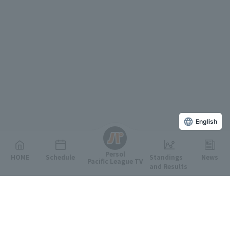
English
Persol
HOME
Schedule
Standings
News
Pacific League TV
and Results