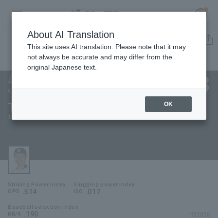
About AI Translation
Player Directory
This site uses AI translation. Please note that it may
not always be accurate and may differ from the
original Japanese text.
38
Register for a free
Log in
account
Chiba Lotte Marines
Tsuyoshi Yamazaki
OK
HOME
Tsuyoshi Yamasaki
Video
Schedule
Striking Power Index
Slugging power index
Stats
.514
.017
OPS
ISO
Baseball selection index
First team Regular season
Player Directory
.190
*FY2026
BB/K