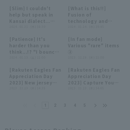
backhand to get
between third base
vs. Hayate Ventures
Giants
[Slim] I couldn't
[What is this!!]
runner out!! August
and shortstop!!
Shizuoka
08:34
08:34
14:21
14:21
help but speak in
Fusion of
21, 2024 Hokkaido
August 17, 2024
Kansai dialect...
technology and
Nippon-Ham
Tohoku Rakuten
"That good defense
2024 . 01.31 . (水) 18:30
power "Astonishing
2024 . 01.24 . (水) 19:45
Fighters vs. Tohoku
Golden Eagles vs.
is stylish 2023"
reverse bullet 2023"
Rakuten Golden
Tokyo Yakult
[Patience] It's
[In fan mode]
[yan]
[Superhuman arch]
Eagles
Swallows
08:30
08:30
23:09
23:09
harder than you
Various "rare" items
think...!? "I bounced
②
back a super slow
2024 . 01.13 . (土) 21:00
2023 . 12.28 . (木) 21:00
ball in 2023"
[Rakuten Eagles Fan
[Rakuten Eagles Fan
[Patience]
09:02
09:02
09:14
09:14
Appreciation Day
Appreciation Day
2023] New jersey
2023] Capture Your
Announced
2023 . 11.23 . (木) 14:35
Heart! Favorite
2023 . 11.23 . (木) 14:05
November 23, 2023
Player Grand Prix
Tohoku Rakuten
supported by S-PAL
1
2
3
4
5
Golden Eagles
November 23, 2023
Tohoku Rakuten
Golden Eagles