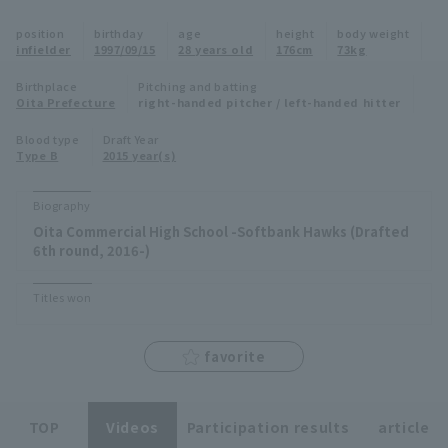
Minor Eastern Division
position
birthday
age
height
body weight
Player Directory Top
News
infielder
1997/09/15
28 years old
176cm
73kg
Minor Central Division
Hokkaido Nippon-Ham Fighters
Birthplace
Pitching and batting
Oita Prefecture
right-handed pitcher / left-handed hitter
Minor Western Division
Tohoku Rakuten Golden Eagles
Blood type
Draft Year
Interleague games
Type B
2015 year(s)
Saitama Seibu Lions
Setting
Biography
Chiba Lotte Marines
Oita Commercial High School -Softbank Hawks (Drafted
6th round, 2016-)
Orix Buffaloes
Titles won
Fukuoka SoftBank Hawks
favorite
TOP
Videos
Participation results
article