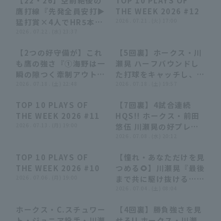
【22・26】空前絶後の
TOP 10 PLAYS OF
ルデンイーグルス 対 福
イオンズ 対 福岡ソフト
22:29
22:29
04:22
04:22
鷹打線『先発全員安打▶︎
THE WEEK 2026 #12
岡ソフトバンクホークス
バンクホークス
猛打賞×4人でHR5本含
2026 . 07.21 . (火) 17:00
む26安打▶︎圧巻22得点
2026 . 07.22 . (水) 23:37
で大爆勝!!!』
【2つの好守備が】これ
【5回裏】ホークス・川
02:00
02:00
00:52
00:52
も鷹の強さ『①海野は一
瀬晃 ハーフバウンドし
瞬の隙つく牽制アウト
た打球をキャッチし、バ
②川瀬はイレギュラーに
2026 . 07.18 . (土) 22:48
ックハンドトスでアウト
2026 . 07.18 . (土) 19:57
超反応!!』【試合の流れ
をもぎ取る!! 2026年7
TOP 10 PLAYS OF
【7回裏】4試合連続
を変えた】
月18日 千葉ロッテマリ
04:29
04:29
00:18
00:18
THE WEEK 2026 #11
HQS!! ホークス・前田
ーンズ 対 福岡ソフトバ
2026 . 07.13 . (月) 19:00
悠伍 川瀬晃の好プレー
ンクホークス
に助けられ一打逆転のピ
2026 . 07.08 . (水) 20:12
ンチを凌ぐ!! 2026年7
TOP 10 PLAYS OF
【憧れ・あなただけを見
月8日 オリックス・バフ
04:35
04:35
10:09
10:09
THE WEEK 2026 #10
つめる🌻】川瀬晃『最後
ァローズ 対 福岡ソフト
2026 . 07.06 . (月) 19:00
まで共に駆け抜ける…決
バンクホークス
勝タイムリー3塁打に勝
2026 . 07.04 . (土) 08:04
利を手繰り寄せる好守備
ホークス・C.スチュワー
【4回裏】勝負強さを見
も!!!』
05:46
05:46
01:03
01:03
ト・ジュニア投手・川瀬
せる!! ホークス・川瀬