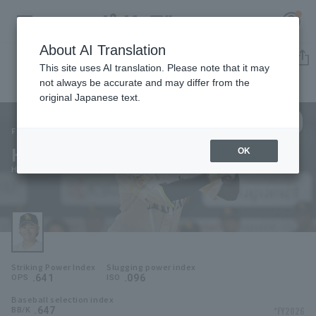
About AI Translation
Player Directory
This site uses AI translation. Please note that it may
not always be accurate and may differ from the
original Japanese text.
0
Register for a free
Log in
account
Fukuoka SoftBank Hawks
Hikaru Kawase
OK
HOME
Hikaru Kawase
Video
Schedule
Striking Power Index
Slugging power index
Stats
.641
.096
OPS
ISO
Baseball selection index
First team Regular season
Player Directory
.647
*FY2026
BB/K