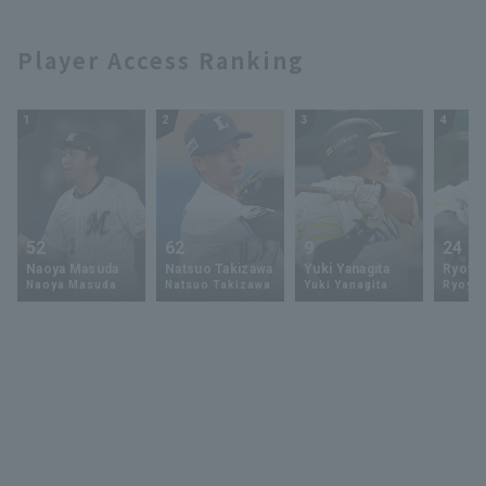
Player Access Ranking
1
2
3
4
52
62
9
24
Naoya Masuda
Natsuo Takizawa
Yuki Yanagita
Ryoya 
Naoya Masuda
Natsuo Takizawa
Yuki Yanagita
Ryoya 