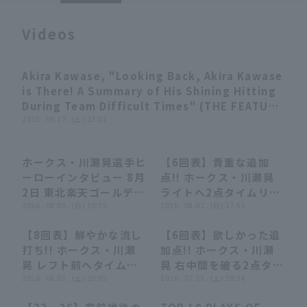
Videos
Akira Kawase, "Looking Back, Akira Kawase
03:24
is There! A Summary of His Shining Hitting
Terms of service
Privacy Policy
During Team Difficult Times" (THE FEATURE
PLAYER)
2025 . 09.27 . (土) 23:01
Operating company
(opens in a new window)
FAQ
ホークス・川瀬晃選手ヒ
【6回表】貴重な追加
Display of Specified Commercial
Part-time job recruitment
(opens in 
01:51
01:51
01:02
01:02
ーローインタビュー 8月
点!! ホークス・川瀬晃
Transactions Act
2日 東北楽天ゴールデン
ライトへ2点タイムリー
イーグルス 対 福岡ソフ
2026 . 08.02 . (日) 19:55
2ベースヒットを放つ!!
2026 . 08.02 . (日) 17:55
トバンクホークス
2026年8月2日 東北楽
【8回表】鮮やかな流し
【6回表】欲しかった追
天ゴールデンイーグルス
00:45
00:45
01:18
01:18
打ち!! ホークス・川瀬
加点!! ホークス・川瀬
対 福岡ソフトバンクホ
晃 レフト前へタイムリ
晃 右中間を破る2点タイ
ークス
ーヒットを放つ!! 2026
2026 . 08.01 . (土) 20:05
ムリー3ベース!! 2026
2026 . 07.25 . (土) 19:38
年8月1日 東北楽天ゴー
年7月25日 埼玉西武ラ