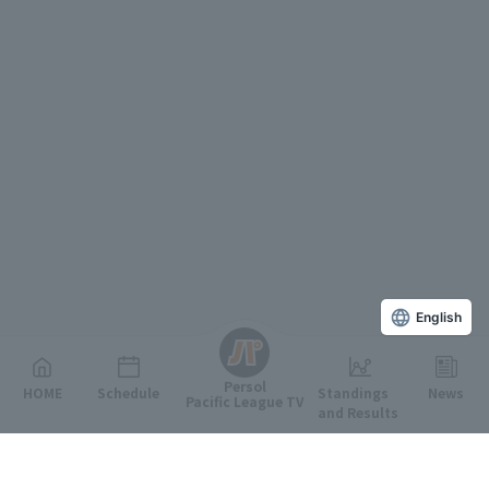
English
Persol
HOME
Schedule
Standings
News
Pacific League TV
and Results