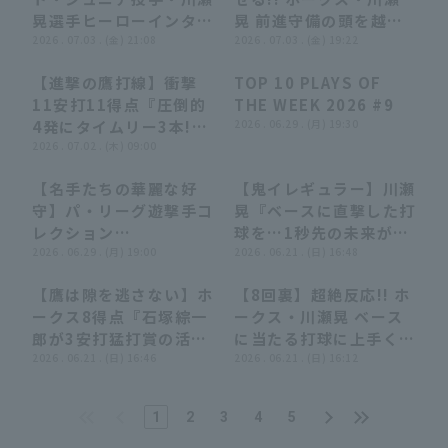
晃選手ヒーローインタビ
晃 前進守備の頭を越え
ュー 7月3日 福岡ソフト
2026 . 07.03 . (金) 21:08
る勝ち越しタイムリー3
2026 . 07.03 . (金) 19:22
バンクホークス 対 千葉
ベースヒット!! 2026年
【進撃の鷹打線】衝撃
TOP 10 PLAYS OF
ロッテマリーンズ
7月3日 オリックス・バ
11:21
11:21
04:14
04:14
11安打11得点『圧倒的
THE WEEK 2026 #9
ファローズ 対 埼玉西武
4発にタイムリー3本!!!
2026 . 06.29 . (月) 19:30
ライオンズ
王者の猛攻に白き熱狂が
2026 . 07.02 . (木) 09:00
渦巻く!!!』
【名手たちの華麗な好
【鬼イレギュラー】川瀬
28:23
28:23
01:47
01:47
守】パ・リーグ遊撃手コ
晃『ベースに直撃した打
レクション
球を…1秒先の未来が見
2026【Supported by
2026 . 06.29 . (月) 19:00
えているような神プレ
2026 . 06.21 . (日) 16:48
三和シヤッター】
ー!!!』
【鷹は隙を逃さない】ホ
【8回裏】超絶反応!! ホ
10:50
10:50
00:31
00:31
ークス8得点『石塚綜一
ークス・川瀬晃 ベース
郎が3安打猛打賞の活
に当たる打球に上手く反
躍!! 相手守備の乱れを
2026 . 06.21 . (日) 16:46
応する好プレー!! 2026
2026 . 06.21 . (日) 16:12
突苦など終始圧倒!!』
年6月21日 北海道日本
ハムファイターズ 対 福
1
2
3
4
5
岡ソフトバンクホークス