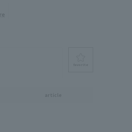
re
favorite
s
article