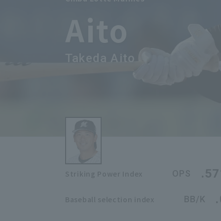
Aito
Takeda Aito
.57
OPS
Striking Power Index
BB/K
Baseball selection index