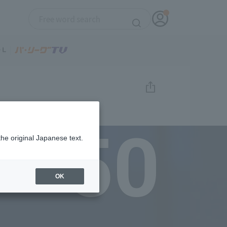
50
the original Japanese text.
OK