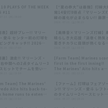
 10 PLAYS OF THE WEEK
【“夏の恭大”は最強】打線大
04:29
04:29
12:44
12:44
6 #11
発14安打8得点『マリーンズ
 07.13 . (月) 19:00
線の進化が止まらない!! 藤原
大(夏の季語)が赤髪なびかせ
2026 . 07.11 . (土) 08:15
安打2打点の大暴れ!!!』
回表】超好プレー!! マリー
【美爆音×マリーンズ打線】
00:43
00:43
14:32
14:32
・愛斗 センター前の打球を
晴らしき大応援『渦巻く熱気
ビングキャッチ!! 2026年6
若きチカラに目頭が熱くなる
8日 千葉ロッテマリーンズ
 06.28 . (日) 17:04
勝利を後押しした習志野高校
2026 . 06.20 . (土) 10:30
福岡ソフトバンクホークス
奏楽部まとめ!!!』
回裏】激走!! マリーンズ・
[Farm Team] Marines sco
01:16
01:16
00:42
00:42
 右中間への2点タイムリー3
first in the first inning!!
スヒットでチームを勢いづ
The Marines' Aito hits a
! 2026年6月13日 千葉ロ
 06.13 . (土) 15:56
timely single to center
2026 . 05.31 . (日) 13:13
マリーンズ 対 横浜DeNAベ
fielder, showing he's in
rm Team] The Marines'
【ファーム】打球はフェアゾ
ターズ
good form!! Chiba Lotte
01:51
01:51
00:46
00:46
edo Aito hits back-to-
ン!! マリーンズ・愛斗 レフト
Marines vs. Hiroshima To
k home runs to extend
のタイムリー2ベースヒット
Carp Carp, May 31, 2026
lead!! Chiba Lotte
 05.29 . (金) 13:50
放つ!! 2026年5月27日 千葉
2026 . 05.27 . (水) 19:25
ines vs. Hiroshima Toyo
ッテマリーンズ 対 中日ドラ