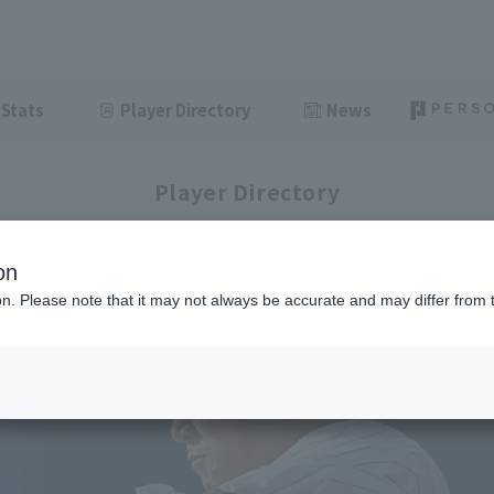
Stats
Player Directory
News
Player Directory
on
ion. Please note that it may not always be accurate and may differ from 