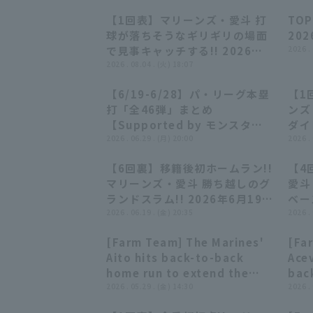
【1回表】マリーンズ・愛斗 打
TOP
00:22
00:22
球が落ちそうなギリギリの場面
202
で見事キャッチする!! 2026年8
2026 .
月4日 千葉ロッテマリーンズ 対
2026 . 08.04 . (火) 18:07
埼玉西武ライオンズ
【6/19-6/28】パ・リーグ本塁
【1
28:10
28:10
打「全46弾」まとめ
ンズ
【Supported by モンスター
ダイ
エナジー】
2026 . 06.29 . (月) 20:00
月2
2026 .
対 
【6回裏】移籍後初ホームラン!!
【4
00:56
00:56
マリーンズ・愛斗 勝ち越しのグ
愛斗
ランドスラム!! 2026年6月19日
ベー
千葉ロッテマリーンズ 対 東北楽
2026 . 06.19 . (金) 20:35
ける!
2026 .
天ゴールデンイーグルス
ッテ
[Farm Team] The Marines'
[Fa
イス
00:50
00:50
Aito hits back-to-back
Acev
home run to extend the
bac
lead!! May 29, 2026 Chiba
2026 . 05.29 . (金) 14:30
the 
2026 .
Lotte Marines vs.
Mar