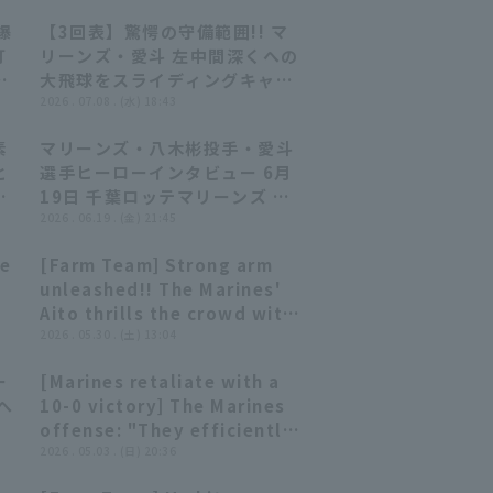
爆
【3回表】驚愕の守備範囲!! マ
00:45
00:45
打
リーンズ・愛斗 左中間深くへの
恭
大飛球をスライディングキャッ
4
チ!! 2026年7月8日 千葉ロッテ
2026 . 07.08 . (水) 18:43
マリーンズ 対 北海道日本ハムフ
素
マリーンズ・八木彬投手・愛斗
ァイターズ
06:21
06:21
と
選手ヒーローインタビュー 6月
…
19日 千葉ロッテマリーンズ 対
吹
東北楽天ゴールデンイーグルス
2026 . 06.19 . (金) 21:45
re
[Farm Team] Strong arm
00:36
00:36
unleashed!! The Marines'
Aito thrills the crowd with
a quick throw a perfect
2026 . 05.30 . (土) 13:04
ground ball to right field!!
ー
[Marines retaliate with a
May 30, 2026 Chiba Lotte
08:22
08:22
へ
10-0 victory] The Marines
yo
Marines vs. Hiroshima Toyo
を
offense: "They efficiently
Carp
ロ
scored runs with 12 hit... A
2026 . 05.03 . (日) 20:36
ゴン
summary of all hit!!"