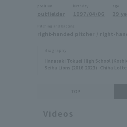
position
birthday
age
outfielder
1997/04/06
29 ye
Pitching and batting
right-handed pitcher / right-han
Biography
Hanasaki Tokuei High School (Koshi
Seibu Lions (2016-2023) -Chiba Lotte
TOP
Videos