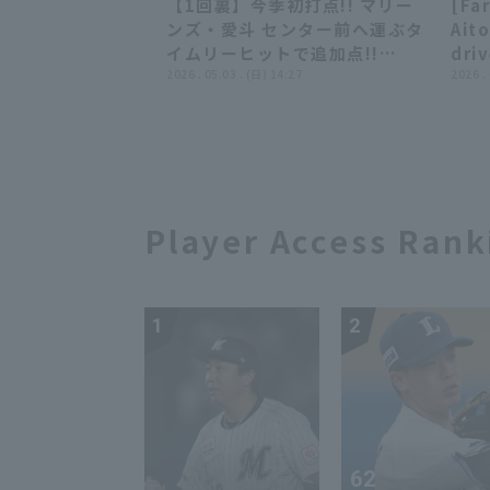
【1回裏】今季初打点!! マリー
[Fa
Hiroshima Toyo Carp
Car
00:44
00:44
ンズ・愛斗 センター前へ運ぶタ
Aito
イムリーヒットで追加点!!
driv
2026年5月3日 千葉ロッテマリ
2026 . 05.03 . (日) 14:27
line
2026 .
ーンズ 対 埼玉西武ライオンズ
Apri
Mari
Albi
Player Access Rank
1
2
62