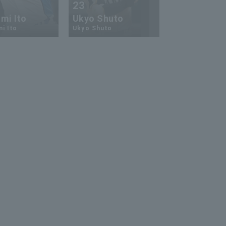
23
13
mi Ito
Ukyo Shuto
Kaito Mori
i Ito
Ukyo Shuto
Kaito Mouri