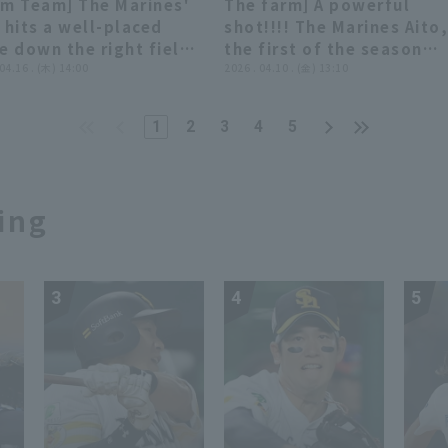
rm Team] The Marines'
The farm] A powerful
p May 29, 2026
ズ
00:51
00:51
00:47
00:47
 hits a well-placed
shot!!!! The Marines Aito,
e down the right field
the first of the season
 for an additional run!!
 04.16 . (木) 14:00
home run!!! April 10, 202
2026 . 04.10 . (金) 13:10
l 16, 2026 Chiba Lotte
Chiba Lotte Marines vs.
nes vs. Oisix Niigata
Hokkaido Nippon-Ham
1
2
3
4
5
rex BC
Fighters
ing
3
4
5