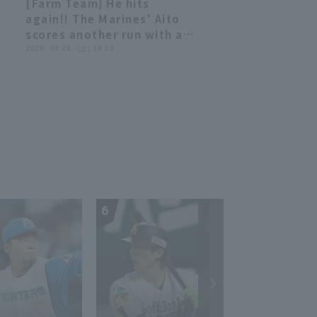
[Farm Team] He hits
00:35
00:35
again!! The Marines' Aito
scores another run with a
6
timely hit, earning him a
2026 . 03.28 . (土) 14:19
multi-hit game today!!
March 28, 2026 Chiba Lotte
Marines vs. Oisix Niigata
Albirex BC
6
7