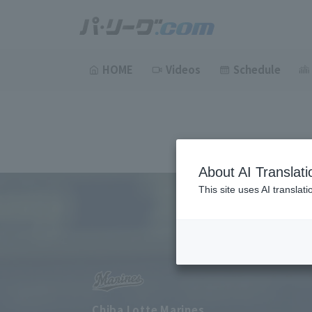
HOME
Videos
Schedule
About AI Translati
This site uses AI translat
Chiba Lotte Marines