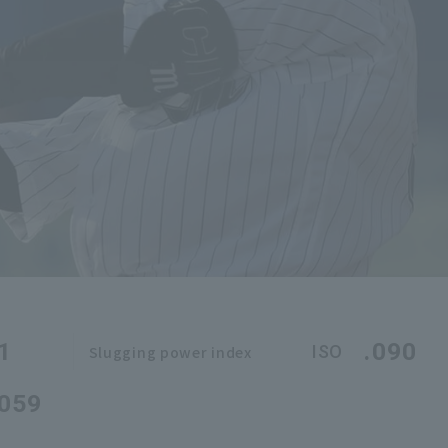
1
.090
ISO
Slugging power index
.059