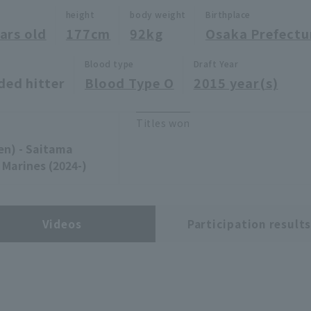
height
body weight
Birthplace
ars old
177cm
92kg
Osaka Prefectu
Blood type
Draft Year
ded hitter
Blood Type O
2015 year(s)
Titles won
en) - Saitama
 Marines (2024-)
Videos
Participation result