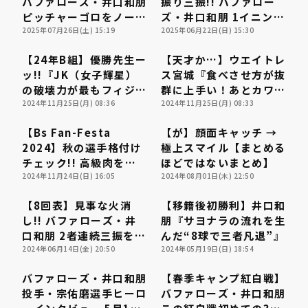
バファローズ・井口和朋
振り三振!! バファロー
ピッチャーゴロをノール
ズ・井口和朋 1イニング
ック背面キャッチ!!
2025年07月26日(土) 15:19
を無失点に抑える!!
2025年06月22日(日) 15:30
2025年7月26日 オリッ
2025年6月22日 オリッ
【24年B組】優勝先生ー
【天才か…】ウエイトレ
クス・バファローズ 対
クス・バファローズ 対
02:39
02:39
01:43
01:43
ッ!!『JK（女子輝星）
ス宮城『食べさせ方が抜
くふうハヤテベンチャー
広島東洋カープ
の破壊力が最もフィジカ
群に上手い！あとカワイ
ズ静岡
利用規約
プライバシーポリシー
ル…』
2024年11月25日(月) 08:36
イ』
2024年11月25日(月) 08:33
【Bs Fan-Festa
【が】顔面キャッチ →
運営会社
（別ウィンドウで開く）
よくある質問
00:28
00:28
04:40
04:40
2024】秋の選手格付け
極上スマイル【まとめる
チェック!! 高級肉を運
ほどではないまとめ】
特定商取引法の表示
アルバイト募集
（別ウィンドウで開く
んできたのは…!? 2024
2024年11月24日(日) 16:05
2024年08月01日(木) 22:50
年11月24日 オリック
【8回表】見事な火消
【移籍後初勝利】井口和
ス・バファローズ
00:30
00:30
01:40
01:40
し!! バファローズ・井
朋『サヨナラの流れを生
口和朋 2者連続三振を奪
んだ“8球で三者凡退”』
い無失点に抑える!!
2024年06月14日(金) 20:50
2024年05月19日(日) 18:54
2024年6月14日 オリッ
バファローズ・井口和朋
【春季キャンプ紅白戦】
クス・バファローズ 対
08:42
08:42
00:46
00:46
投手・宗佑磨選手ヒーロ
バファローズ・井口和朋
東京ヤクルトスワローズ