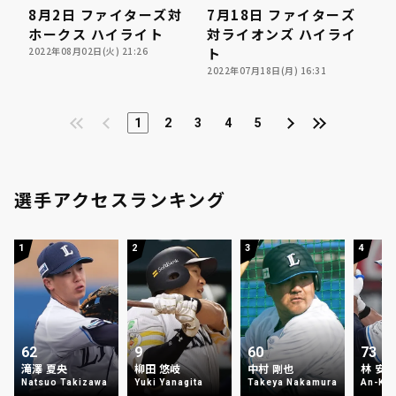
8月2日 ファイターズ対
7月18日 ファイターズ
日本ハムファイターズ
04:39
04:39
03:47
03:47
ホークス ハイライト
対ライオンズ ハイライ
対 福岡ソフトバンクホ
2022年08月02日(火) 21:26
ト
ークス
2022年07月18日(月) 16:31
1
2
3
4
5
選手アクセスランキング
1
2
3
4
62
9
60
73
滝澤 夏央
柳田 悠岐
中村 剛也
林 安
Natsuo Takizawa
Yuki Yanagita
Takeya Nakamura
An-Ko 