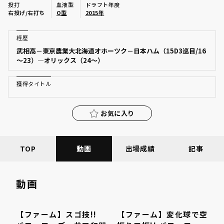
投打
血液型
ドラフト年度
ファーム東地区
右投げ/右打ち
O型
2015年
選手名鑑トップ
ニュース
ファーム中地区
経歴
北海道日本ハムファイターズ
武相高－東京農業大北海道オホーツク－日本ハム（15D3巡目/16
ファーム西地区
～23）―オリックス（24～）
東北楽天ゴールデンイーグルス
交流戦
埼玉西武ライオンズ
獲得タイトル
設定
千葉ロッテマリーンズ
お気に入り
オリックス・バファローズ
TOP
動画
出場成績
記事
福岡ソフトバンクホークス
動画
【ファーム】スゴ技!!
【ファーム】変化球で空
00:44
00:44
00:27
00:27