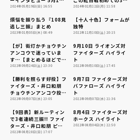
ーインタビュー 5月19
この紅白戦初めての3者
日 オリックス・バファ
2024年05月19日(日) 16:55
凡退に抑える好投!!
2024年02月12日(月) 11:58
ローズ 対 東北楽天ゴー
2024年2月12日 オリッ
煩悩を振り払う『108見
【十人十色】フォームが
ルデンイーグルス
クス・バファローズ
20:09
20:09
04:35
04:35
逃し三振』まとめ
独特
2023年01月05日(木) 08:49
2022年12月10日(土) 20:15
【が】街灯かチョウチン
9月10日 ライオンズ対
02:15
02:15
05:21
05:21
アンコウで迷っていま
ファイターズ ハイライ
す…【まとめるほどでは
ト
ないまとめ】
2022年09月24日(土) 23:30
2022年09月10日(土) 17:45
【勝利を照らす好投】フ
9月7日 ファイターズ対
02:09
02:09
05:15
05:15
ァイターズ・井口和朋
バファローズ ハイライ
チョウチンアンコウ投法
ト
で乗り越えた!!
2022年09月07日(水) 23:05
2022年09月07日(水) 21:36
【9回表】新ルーティン
8月4日 ファイターズ対
00:27
00:27
04:29
04:29
で3者連続三振!! ファイ
ホークス ハイライト
ターズ・井口和朋 ピン
2022年08月04日(木) 22:50
チ背負うも無失点!!
2022年08月28日(日) 17:07
2022年8月28日 北海道