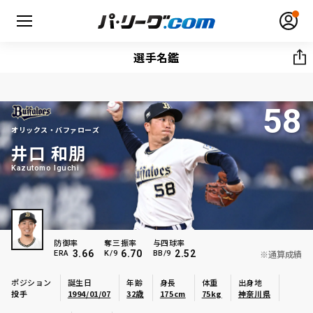
選手名鑑
58
無料アカウント登録
ログイン
オリックス・バファローズ
井口 和朋
HOME
Kazutomo Iguchi
動画
日程・結果
防御率
奪三振率
与四球率
3.66
6.70
2.52
※通算成績
ERA
K/9
BB/9
順位表･成績
ポジション
誕生日
年齢
身長
体重
出身地
投手
1994/01/07
32歳
175cm
75kg
神奈川県
1軍公式戦
選手名鑑