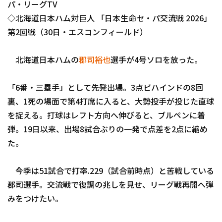
パ・リーグTV
ファーム東地区
選手名鑑トップ
ニュース
◇北海道日本ハム対巨人 「日本生命セ・パ交流戦 2026」
ファーム中地区
北海道日本ハムファイターズ
第2回戦（30日・エスコンフィールド）
ファーム西地区
東北楽天ゴールデンイーグルス
北海道日本ハムの
郡司裕也
選手が4号ソロを放った。
交流戦
埼玉西武ライオンズ
「6番・三塁手」として先発出場。3点ビハインドの8回
千葉ロッテマリーンズ
裏、1死の場面で第4打席に入ると、大勢投手が投じた直球
設定
を捉える。打球はレフト方向へ伸びると、ブルペンに着
オリックス・バファローズ
弾。19日以来、出場8試合ぶりの一発で点差を2点に縮め
福岡ソフトバンクホークス
た。
今季は51試合で打率.229（試合前時点）と苦戦している
郡司選手。交流戦で復調の兆しを見せ、リーグ戦再開へ弾
みをつけたい。