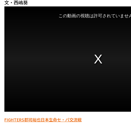
文・西嶋葵
利用規約
プライバシーポリシ
運営会社
（別ウィンドウで開く）
よくある質問
特定商取引法の表示
アルバイト募集
（別
FIGHTERS
郡司裕也
日本生命セ・パ交流戦