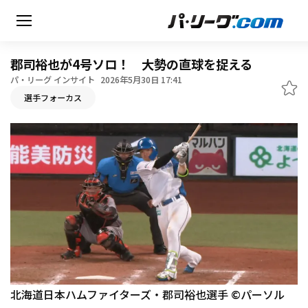
郡司裕也が4号ソロ！ 大勢の直球を捉える
パ・リーグ インサイト
2026年5月30日 17:41
選手フォーカス
無料アカウント登録
HOME
動画
日程・結果
順位表･成績
1軍公式戦
選手名鑑
北海道日本ハムファイターズ・郡司裕也選手 ©パーソル