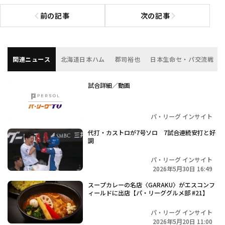
前の記事
次の記事
前の記事へ
次の記事へ
関連ニュース
北海道日本ハム
郡司裕也
日本生命セ・パ交流戦
試合詳細／動画
パ・リーグ インサイト
代打・カストロが7号ソロ 7試合連続安打と好
調
パ・リーグ インサイト
2026年5月30日 16:49
スープカレーの名店〈GARAKU〉がエスコンフ
ィールドに出店【パ・リーググルメ部 #21】
パ・リーグ インサイト
2026年5月20日 11:00