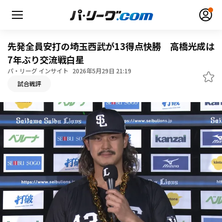
先発全員安打の埼玉西武が13得点快勝 高橋光成は
7年ぶり交流戦白星
パ・リーグ インサイト
2026年5月29日 21:19
無料アカウント登録
ログイン
試合戦評
HOME
動画
日程・結果
順位表･成績
1軍公式戦
選手名鑑