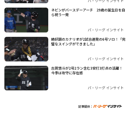
パ・リーグ インサイト
ネビンがバースデーアーチ 29歳の誕生日を自
ら祝う一発
パ・リーグ インサイト
絶好調のカナリオが2試合連発の6号ソロ！「完
璧なスイングができました」
パ・リーグ インサイト
古賀悠斗が2号2ラン含む3安打3打点の活躍！
今季は攻守に存在感
パ・リーグ インサイト
記事提供：