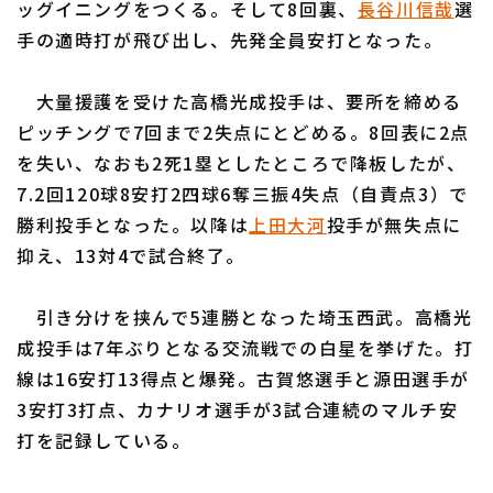
ッグイニングをつくる。そして8回裏、
長谷川信哉
選
手の適時打が飛び出し、先発全員安打となった。
大量援護を受けた高橋光成投手は、要所を締める
ピッチングで7回まで2失点にとどめる。8回表に2点
利用規約
プライバシーポリシー
を失い、なおも2死1塁としたところで降板したが、
7.2回120球8安打2四球6奪三振4失点（自責点3）で
運営会社
（別ウィンドウで開く）
よくある質問
勝利投手となった。以降は
上田大河
投手が無失点に
特定商取引法の表示
アルバイト募集
（別ウィンドウで開く
抑え、13対4で試合終了。
引き分けを挟んで5連勝となった埼玉西武。高橋光
成投手は7年ぶりとなる交流戦での白星を挙げた。打
線は16安打13得点と爆発。古賀悠選手と源田選手が
3安打3打点、カナリオ選手が3試合連続のマルチ安
打を記録している。