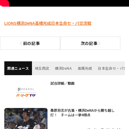
LIONS
横浜DeNA
高橋光成
日本生命セ・パ交流戦
前の記事
次の記事
前の記事へ
次の記事へ
関連ニュース
埼玉西武
横浜DeNA
高橋光成
日本生命セ・パ交
試合詳細／動画
桑原将志が古巣・横浜DeNAから勝ち越し
打！ チームは一挙4得点