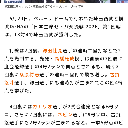
ファーム東地区
選手名鑑トップ
埼玉西武ライオンズ・高橋光成投手©パーソル パ・リーグTV
ニュース
ファーム中地区
5月29日、ベルーナドームで行われた埼玉西武と横
北海道日本ハムファイターズ
ファーム西地区
浜DeNAの「日本生命セ・パ交流戦 2026」第1回戦
東北楽天ゴールデンイーグルス
は、13対4で埼玉西武が勝利した。
交流戦
埼玉西武ライオンズ
設定
打線は2回裏、
源田壮亮
選手の適時二塁打などで2
千葉ロッテマリーンズ
点を先制する。先発・
高橋光成
投手は直後の3回表に
度会隆輝選手の4号2ランで同点とされるも、続く3
オリックス・バファローズ
回裏に
桑原将志
選手の適時三塁打で勝ち越し。
古賀
福岡ソフトバンクホークス
悠斗
選手、源田選手にも適時打が生まれてこの回4得
点を挙げた。
4回裏には
カナリオ
選手が2試合連発となる6号ソ
ロ。さらに7回裏には、
ネビン
選手に9号ソロ、古賀
悠選手にも2号2ランが生まれるなど、一挙5得点のビ