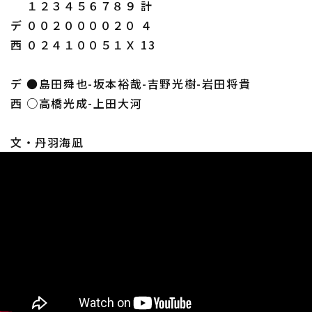
１２３４５６７８９ 計
デ ００２００００２０ ４
西 ０２４１００５１Ｘ 13
デ ●島田舜也-坂本裕哉-吉野光樹-岩田将貴
西 ○高橋光成-上田大河
文・丹羽海凪