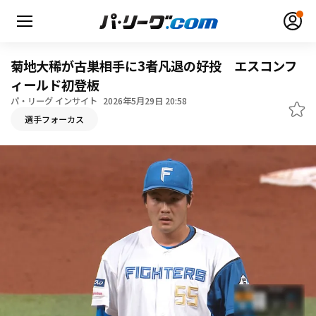
菊地大稀が古巣相手に3者凡退の好投 エスコンフ
ィールド初登板
パ・リーグ インサイト
2026年5月29日 20:58
無料アカウント登録
ログイン
選手フォーカス
HOME
動画
日程・結果
順位表･成績
1軍公式戦
選手名鑑