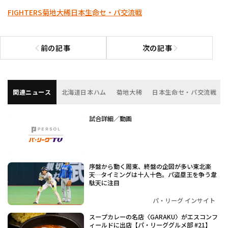
FIGHTERS
菊地大稀
日本生命セ・パ交流戦
前の記事
次の記事
前の記事へ
次の記事へ
関連ニュース
北海道日本ハム
菊地大稀
日本生命セ・パ交流戦
試合詳細／動画
序盤から動く周東、終盤の企図が多い東北楽
天…タイミングは十人十色。パ盗塁王を争う韋
駄天に注目
パ・リーグ インサイト
スープカレーの名店〈GARAKU〉がエスコンフ
ィールドに出店【パ・リーググルメ部 #21】