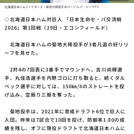
ファーム東地区
選手名鑑トップ
北海道日本ハムファイターズ・菊地大稀投手 ©パーソル パ・リーグTV
ニュース
ファーム中地区
◇北海道日本ハム対巨人 「日本生命セ・パ交流戦
北海道日本ハムファイターズ
ファーム西地区
2026」第1回戦（29日・エコンフィールド）
東北楽天ゴールデンイーグルス
交流戦
北海道日本ハムの菊地大稀投手が3者凡退の好リリ
埼玉西武ライオンズ
設定
ーフを見せた。
千葉ロッテマリーンズ
2対4の7回表に3番手でマウンドへ。吉川尚輝選
オリックス・バファローズ
手、丸佳浩選手を内野ゴロに打ち取ると、続くダル
福岡ソフトバンクホークス
ベック選手に対しては、150㎞/hのストレートを投
げ込み、空振り三振を奪った。
菊地投手は、2021年に育成ドラフト6位で巨人に
入団。昨季は7試合で10回を投げ、防御率1.80の成
績を残し、オフに現役ドラフトで北海道日本ハムに