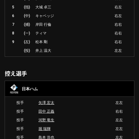
5
(指)
大城 卓三
右左
6
(中)
キャベッジ
右左
7
(捕)
岸田 行倫
右右
8
(一)
ティマ
右右
9
(左)
松本 剛
右右
(投)
井上 温大
左左
控え選手
日本ハム
投手
矢澤 宏太
左左
投手
田中 正義
右右
投手
河野 竜生
左左
投手
堀 瑞輝
左左
投手
島本 浩也
左左