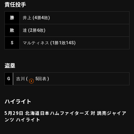
責任投手
ファーム東地区
選手名鑑トップ
ニュース
北海道日本ハムファイターズ
勝
井上
(4勝4敗)
ファーム中地区
東北楽天ゴールデンイーグルス
敗
達
(2勝6敗)
ファーム西地区
埼玉西武ライオンズ
千葉ロッテマリーンズ
S
マルティネス
(1勝1敗14S)
設定
交流戦
オリックス・バファローズ
福岡ソフトバンクホークス
盗塁
G
吉川
(
5回表
)
ハイライト
5月29日 北海道日本ハムファイターズ 対 読売ジャイア
ンツ ハイライト