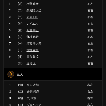
1
(遊)
水野 達稀
右左
2
(二)
奈良間 大己
右右
3
(中)
カストロ
右右
4
(指)
レイエス
右右
5
(右)
万波 中正
右右
6
(左)
野村 佑希
右右
7
(一)
清宮 幸太郎
右左
8
(三)
郡司 裕也
右右
9
(捕)
田宮 裕涼
右左
(投)
達 孝太
右右
巨人
1
(遊)
泉口 友汰
右左
2
(二)
吉川 尚輝
右左
3
(右)
丸 佳浩
右左
4
(三)
ダルベック
右右