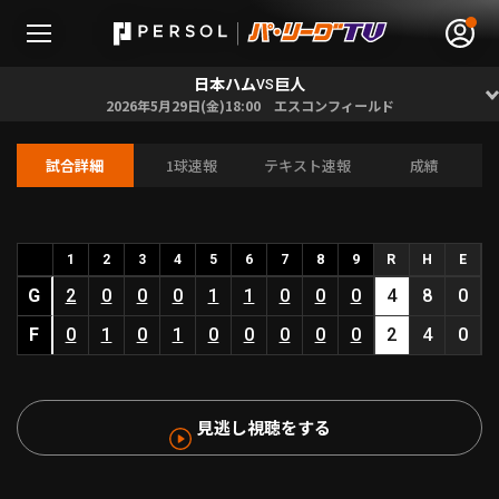
日本ハム
巨人
VS
2026年5月29日(金)18:00 エスコンフィールド
試合詳細
1球速報
テキスト速報
成績
無料アカウント登録
ログイン
HOME
1
2
3
4
5
6
7
8
9
R
H
E
G
2
0
0
0
1
1
0
0
0
4
8
0
動画
F
0
1
0
1
0
0
0
0
0
2
4
0
日程･結果
見逃し視聴をする
順位表･成績
1軍公式戦
選手名鑑