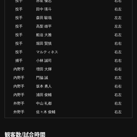
投手
赤星 優志
右右
投手
田中 瑛斗
右左
投手
森田 駿哉
左左
投手
高梨 雄平
左左
投手
船迫 大雅
右左
投手
堀田 賢慎
右右
投手
マルティネス
右左
捕手
小林 誠司
右右
内野手
増田 大輝
右右
内野手
門脇 誠
右左
内野手
坂本 勇人
右右
内野手
浦田 俊輔
右左
外野手
中山 礼都
右左
外野手
佐々木 俊輔
右左
観客数/試合時間