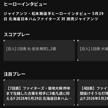
ヒーローインタビュー
利用規約
プライバシーポリシー
ジャイアンツ・松本剛選手ヒーローインタビュー 5月29
運営会社
（別ウィンドウで開く）
よくある質問
日 北海道日本ハムファイターズ 対 読売ジャイアンツ
特定商取引法の表示
アルバイト募集
（別ウィンドウで開く
スコアプレー
動画を検索（選手・チーム・プレー内容…）
[巨人] 1回表 丸 佳浩 無死1,3塁
[巨人] 1回表 大城
注目プレー
【7回表】ファイターズ・菊地大稀 昨年
【4回表】ファイ
まで在籍した古巣を相手に3者凡退に抑
間抜けそうな打
える!! 2026年5月29日 北海道日本ハムフ
止!! 2026年5
ァイターズ 対 読売ジャイアンツ
イターズ 対 読