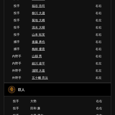
投手
福谷 浩司
右右
投手
柳川 大晟
右右
投手
菊地 大稀
右左
投手
清水 大暉
右右
投手
山本 拓実
右右
捕手
進藤 勇也
右右
捕手
梅林 優貴
右右
内野手
山縣 秀
右右
内野手
細川 凌平
右左
外野手
淺間 大基
右左
外野手
五十幡 亮汰
右左
巨人
投手
大勢
右右
投手
田和 廉
右右