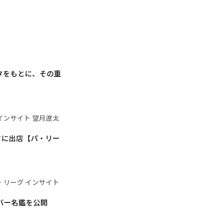
タをもとに、その重
インサイト 望月遼太
ドに出店【パ・リー
・リーグ インサイト
ンバー名鑑を公開