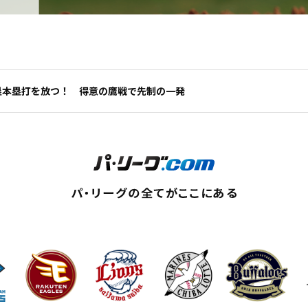
塁本塁打を放つ！ 得意の鷹戦で先制の一発