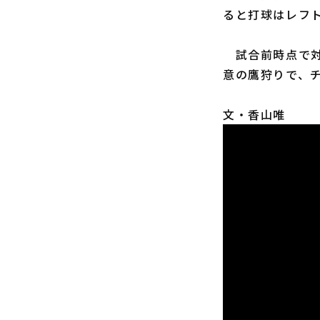
ると打球はレフ
試合前時点で対福
意の鷹狩りで、
文・香山唯