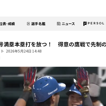
位表･成績
選手名鑑
ニュース
号満塁本塁打を放つ！ 得意の鷹戦で先制
イト
2026年5月24日 14:48