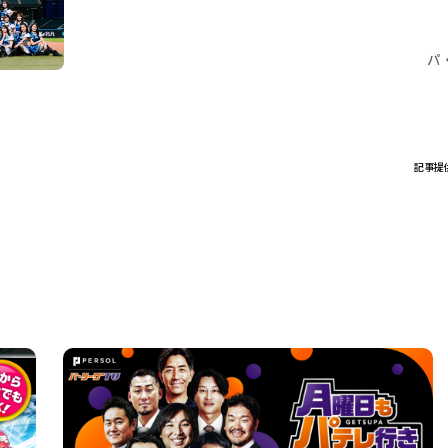
パ
記事提