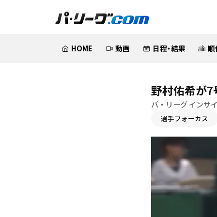
HOME
動画
日程・結果
順
野村佑希が7
パ・リーグ インサ
選手フォーカス