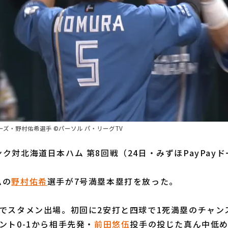
ズ・野村佑希選手 ©パーソル パ・リーグTV
ク対北海道日本ハム 第8回戦（24日・みずほPayPay
ムの
野村佑希
選手が7号満塁本塁打を放った。
」でスタメン出場。初回に2安打と四球で1死満塁のチャン
ント0-1から相手先発・
前田悠伍
投手の投じた真ん中低