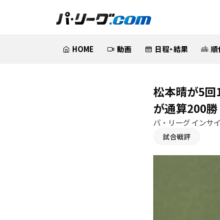
HOME
動画
日程・結果
順
松本晴が5回
が通算200勝
パ・リーグ インサ
試合戦評