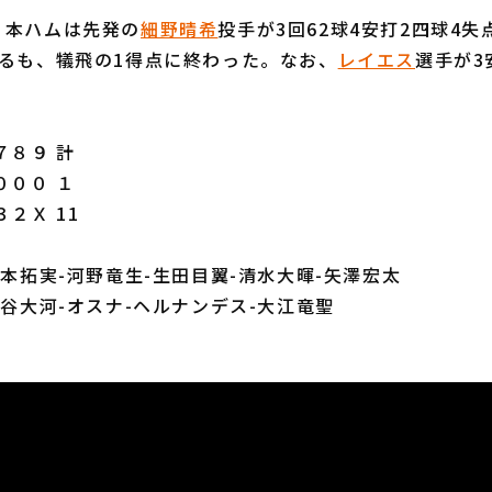
本ハムは先発の
細野晴希
投手が3回62球4安打2四球4
するも、犠飛の1得点に終わった。なお、
レイエス
選手が3
８９ 計
０００ １
２Ｘ 11
山本拓実-河野竜生-生田目翼-清水大暉-矢澤宏太
茶谷大河-オスナ-ヘルナンデス-大江竜聖