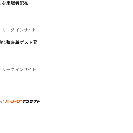
ニを来場者配布
・リーグ インサイト
26」第1弾豪華ゲスト発
・リーグ インサイト
供：