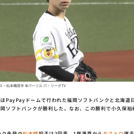
・松本晴投手 ©パーソル パ・リーグTV
ほPayPayドームで行われた福岡ソフトバンクと北海道
福岡ソフトバンクが勝利した。なお、この勝利で小久保裕紀
ク先発の
松本晴
投手は2回表、1死満塁から
カストロ
選