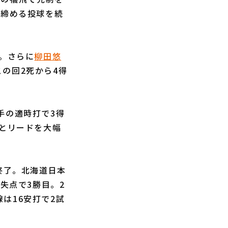
を締める投球を続
。さらに
柳田悠
の回2死から4得
手の適時打で3得
1とリードを大幅
終了。北海道日本
失点で3勝目。2
は16安打で2試