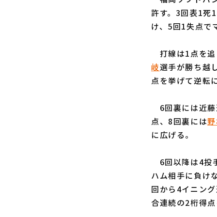
許す。3回表1死
け、5回1失点で
打線は1点を追う
岐
選手が勝ち越
点を挙げて逆転
6回裏には近藤
点、8回裏には
野
に広げる。
6回以降は4投手
ハム相手に負けな
回から4イニング
合連続の2桁得