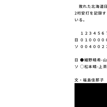
敗れた北海道日
2桁安打を記録
いる。
１２３４５６７
日 ０１００００
ソ ００４００２３
日 ●細野晴希-
ソ ○松本晴-上
文・福島佳那子