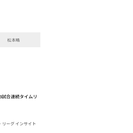
松本晴
3試合連続タイムリ
・リーグ インサイト