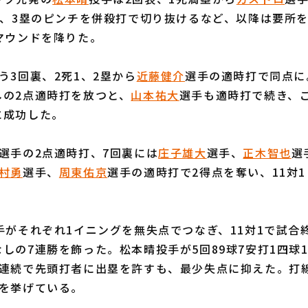
1、3塁のピンチを併殺打で切り抜けるなど、以降は要所
マウンドを降りた。
3回裏、2死1、2塁から
近藤健介
選手の適時打で同点に
しの2点適時打を放つと、
山本祐大
選手も適時打で続き、こ
に成功した。
選手の2点適時打、7回裏には
庄子雄大
選手、
正木智也
選
村勇
選手、
周東佑京
選手の適時打で2得点を奪い、11対
がそれぞれ1イニングを無失点でつなぎ、11対1で試合
しの7連勝を飾った。松本晴投手が5回89球7安打1四球1
連続で先頭打者に出塁を許すも、最少失点に抑えた。打線
点を挙げている。