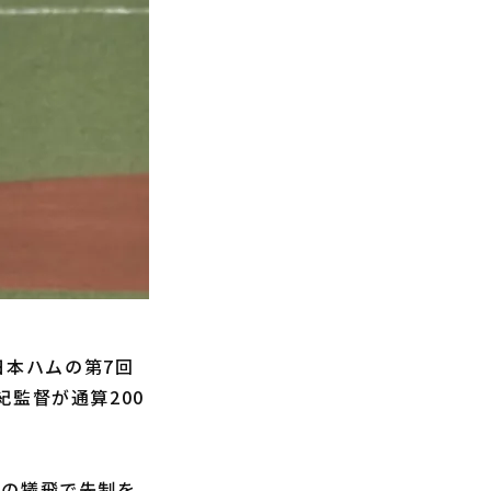
日本ハムの第7回
監督が通算200
手の犠飛で先制を