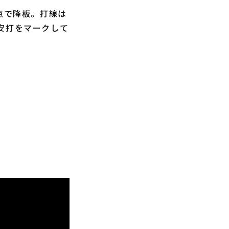
失点で降板。打線は
安打をマークして