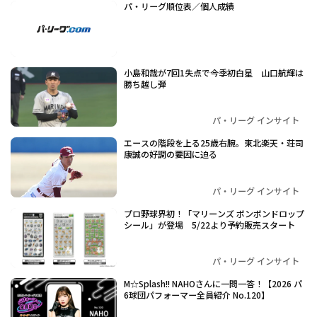
パ・リーグ順位表／個人成績
小島和哉が7回1失点で今季初白星 山口航輝は
勝ち越し弾
パ・リーグ インサイト
エースの階段を上る25歳右腕。東北楽天・荘司
康誠の好調の要因に迫る
パ・リーグ インサイト
プロ野球界初！「マリーンズ ボンボンドロップ
シール」が登場 5/22より予約販売スタート
パ・リーグ インサイト
M☆Splash!! NAHOさんに一問一答！【2026 パ
6球団パフォーマー全員紹介 No.120】