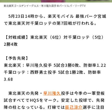
ファーム東地区
選手名鑑トップ
東北楽天ゴールデンイーグルス・早川隆久投手 ©パーソル パ・リーグTV
ニュース
ファーム中地区
5月23日14時から、楽天モバイル 最強パーク宮城
北海道日本ハムファイターズ
ファーム西地区
で東北楽天対千葉ロッテの第7回戦が行われる。
東北楽天ゴールデンイーグルス
交流戦
【対戦成績】東北楽天（6位）対千葉ロッテ（5位）
埼玉西武ライオンズ
設定
2勝4敗
千葉ロッテマリーンズ
【予告先発】
オリックス・バファローズ
東北楽天：早川隆久投手 5試合3勝0敗、防御率1.22
福岡ソフトバンクホークス
千葉ロッテ：西野勇士投手 5試合1勝2敗、防御率
3.68
東北楽天の先発・
早川隆久
投手は今季の一軍登板
試合すべてでHQSをマーク。安定した投球で、先発
陣の柱となっている。打線では
辰己涼介
選手に注目