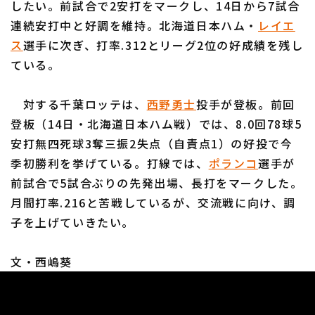
したい。前試合で2安打をマークし、14日から7試合
連続安打中と好調を維持。北海道日本ハム・
レイエ
ス
選手に次ぎ、打率.312とリーグ2位の好成績を残し
ている。
利用規約
プライバシーポリシー
対する千葉ロッテは、
西野勇士
投手が登板。前回
登板（14日・北海道日本ハム戦）では、8.0回78球5
運営会社
（別ウィンドウで開く）
よくある質問
安打無四死球3奪三振2失点（自責点1）の好投で今
特定商取引法の表示
アルバイト募集
（別ウィンドウで開く
季初勝利を挙げている。打線では、
ポランコ
選手が
前試合で5試合ぶりの先発出場、長打をマークした。
月間打率.216と苦戦しているが、交流戦に向け、調
子を上げていきたい。
文・西嶋葵