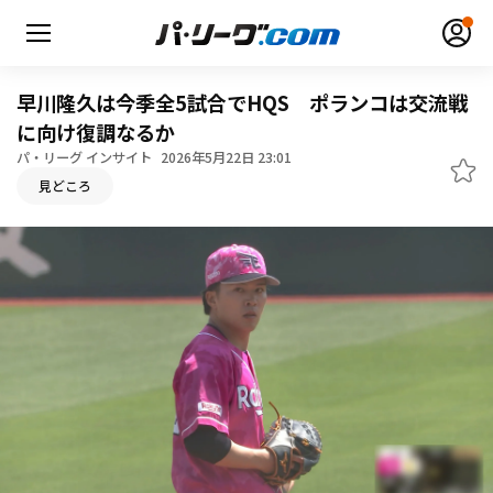
早川隆久は今季全5試合でHQS ポランコは交流戦
に向け復調なるか
パ・リーグ インサイト
2026年5月22日 23:01
無料アカウント登録
ログイン
見どころ
HOME
動画
日程・結果
順位表･成績
1軍公式戦
選手名鑑