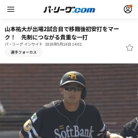
山本祐大が出場2試合目で移籍後初安打をマー
ク！ 先制につながる貴重な一打
パ・リーグ インサイト
2026年5月16日 14:02
無料アカウント登録
ログイン
選手フォーカス
HOME
動画
日程・結果
順位表･成績
1軍公式戦
選手名鑑