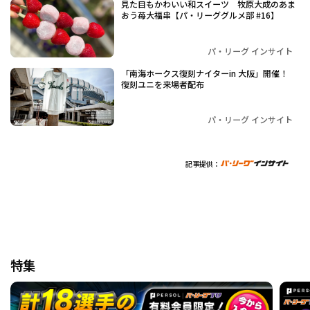
見た目もかわいい和スイーツ 牧原大成のあま
おう苺大福串【パ・リーググルメ部 #16】
パ・リーグ インサイト
「南海ホークス復刻ナイターin 大阪」開催！
復刻ユニを来場者配布
パ・リーグ インサイト
記事提供：
特集