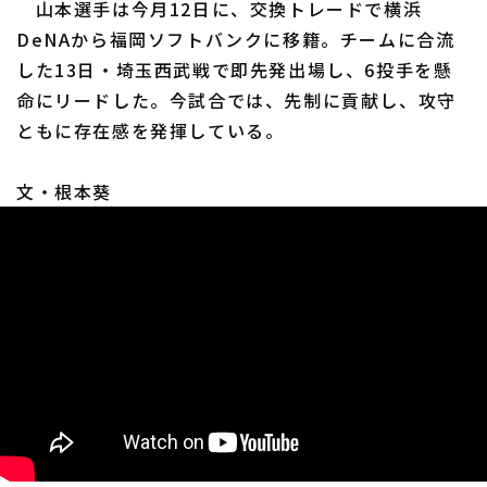
山本選手は今月12日に、交換トレードで横浜
DeNAから福岡ソフトバンクに移籍。チームに合流
した13日・埼玉西武戦で即先発出場し、6投手を懸
命にリードした。今試合では、先制に貢献し、攻守
ともに存在感を発揮している。
利用規約
プライバシーポリシー
文・根本葵
運営会社
（別ウィンドウで開く）
よくある質問
特定商取引法の表示
アルバイト募集
（別ウィンドウで開く