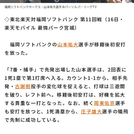
ファーム東地区
選手名鑑トップ
福岡ソフトバンクホークス・山本祐大選手 ©パーソル パ・リーグTV
ニュース
ファーム中地区
◇東北楽天対福岡ソフトバンク 第11回戦（16日・
北海道日本ハムファイターズ
ファーム西地区
楽天モバイル 最強パーク宮城）
東北楽天ゴールデンイーグルス
交流戦
福岡ソフトバンクの
山本祐大
選手が移籍後初安打
埼玉西武ライオンズ
設定
を放った。
千葉ロッテマリーンズ
「7番・捕手」で先発出場した山本選手は、2回表に
オリックス・バファローズ
1死1塁で第1打席へ入る。カウント1-1から、相手先
福岡ソフトバンクホークス
発・
古謝樹
投手の変化球を捉えると、打球は三遊間
を破り、レフト前へ。移籍後初安打は、好機を拡大
する貴重な一打となった。なお、続く
周東佑京
選手
も安打を放つと、1死満塁から、
庄子雄大
選手の犠飛
で先制に成功している。