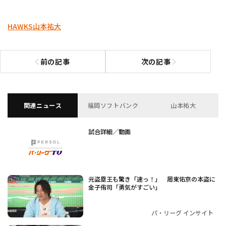
HAWKS
山本祐大
前の記事
次の記事
前の記事へ
次の記事へ
関連ニュース
福岡ソフトバンク
山本祐大
試合詳細／動画
元盗塁王も驚き「速っ！」 周東佑京の本盗に
金子侑司「勇気がすごい」
パ・リーグ インサイト