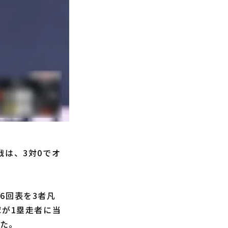
は、3対0でオ
6回表を3者凡
球が1塁走者に当
した。