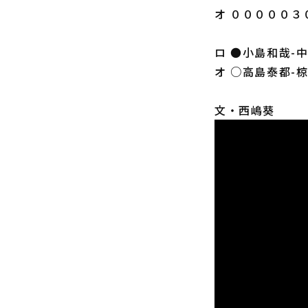
オ ０００００３
ロ ●小島和哉-
オ ○高島泰都-
文・西嶋葵