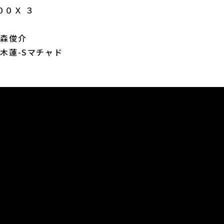
００Ｘ ３
中森俊介
椋木蓮-Sマチャド