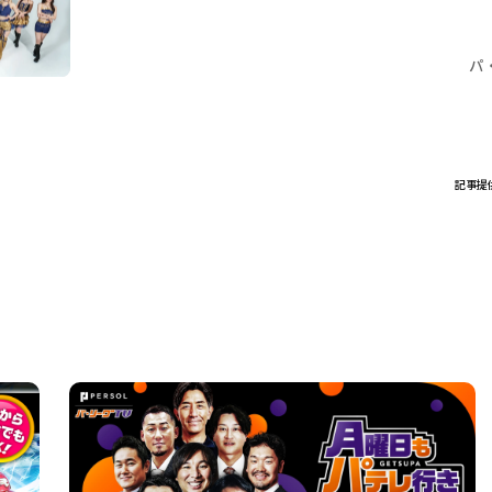
パ
記事提