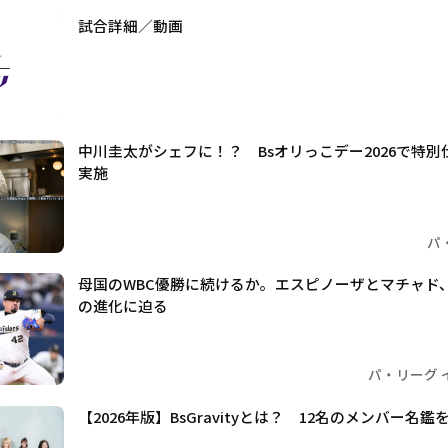
試合詳細／動画
中川圭太がシェフに！？ Bsオリっこデー2026で特
実施
パ
母国のWBC優勝に続けるか。エスピノーザとマチャド
の進化に迫る
パ・リーグ 
【2026年版】BsGravityとは？ 12名のメンバー名鑑