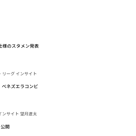
別仕様のスタメン発表
・リーグ インサイト
、ベネズエラコンビ
インサイト 望月遼太
を公開