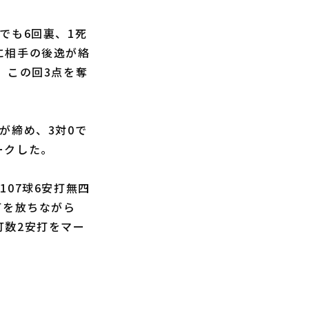
でも6回裏、1死
に相手の後逸が絡
、この回3点を奪
が締め、3対0で
ークした。
07球6安打無四
打を放ちながら
打数2安打をマー