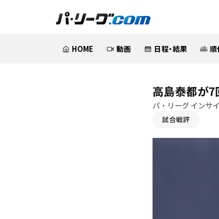
HOME
動画
日程・結果
順
高島泰都が7
パ・リーグ インサ
試合戦評