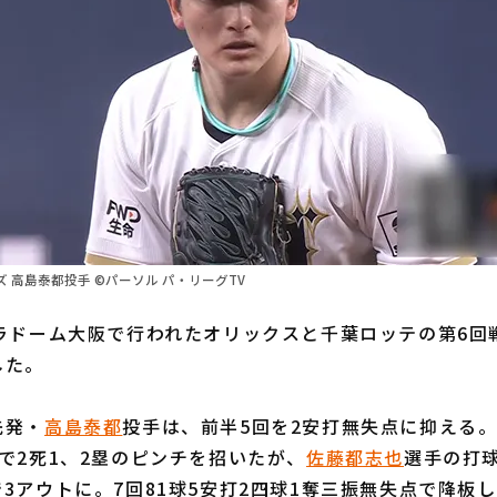
 高島泰都投手 ©パーソル パ・リーグTV
ラドーム大阪で行われたオリックスと千葉ロッテの第6回戦
した。
先発・
高島泰都
投手は、前半5回を2安打無失点に抑える。
で2死1、2塁のピンチを招いたが、
佐藤都志也
選手の打
3アウトに。7回81球5安打2四球1奪三振無失点で降板