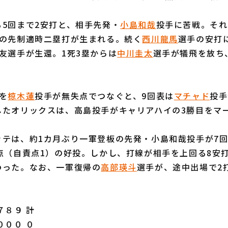
5回まで2安打と、相手先発・
小島和哉
投手に苦戦。それ
の先制適時二塁打が生まれる。続く
西川龍馬
選手の安打
友選手が生還。1死3塁からは
中川圭太
選手が犠飛を放ち
を
椋木蓮
投手が無失点でつなぐと、9回表は
マチャド
投手
したオリックスは、高島投手がキャリアハイの3勝目をマ
テは、約1カ月ぶり一軍登板の先発・小島和哉投手が7回1
点（自責点1）の好投。しかし、打線が相手を上回る8安
わった。なお、一軍復帰の
高部瑛斗
選手が、途中出場で2
８９ 計
０００ ０