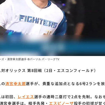
ズ・清宮幸太郎選手 ©パーソル パ・リーグTV
対オリックス 第8回戦（2日・エスコンフィールド）
ムの
清宮幸太郎
選手が、貴重な追加点となる6号2ランを
は初回、
レイエス
選手の適時二塁打で2点を先制。なおも
た清宮幸選手は、相手先発・
エスピノーザ
投手の初球が甘