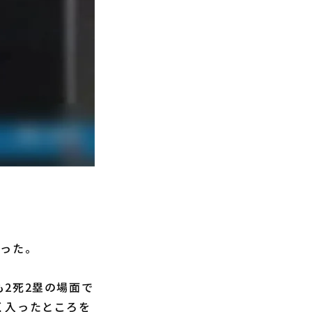
放った。
2死2塁の場面で
く入ったところを