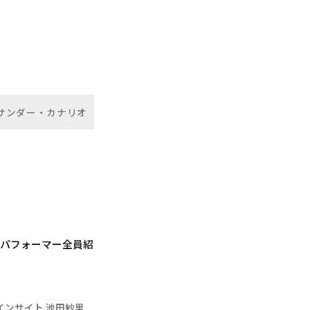
サンダー・カナリオ
パ6球団パフォーマー全員紹
インサイト 池田紗里