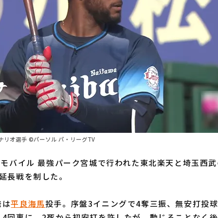
リオ選手 ©パーソル パ・リーグTV
モバイル 最強パーク宮城で行われた東北楽天と埼玉西武
が延長戦を制した。
発は
平良海馬
投手。序盤3イニングで4奪三振、無安打投
。4回裏に、2死から初安打を許したが、動じることなく