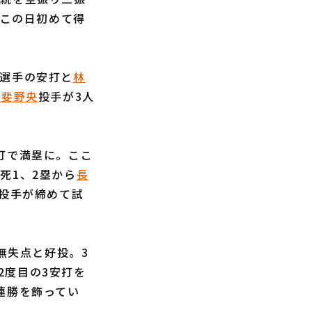
とこの日初めて得
選手の安打と
林
甲斐野央
投手が3人
打で満塁に。ここ
死1、2塁から
長
投手が締めて試
無失点と好投。3
2度目の3安打を
連勝を飾ってい