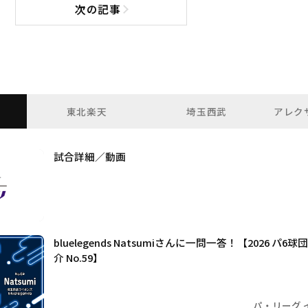
次の記事
次の記事へ
東北楽天
埼玉西武
アレク
試合詳細／動画
bluelegends Natsumiさんに一問一答！【2026 
介 No.59】
パ・リーグ 