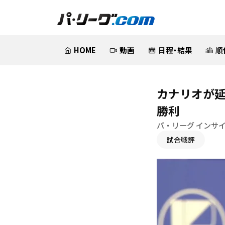
HOME
動画
日程・結果
順
カナリオが延
勝利
パ・リーグ インサ
試合戦評