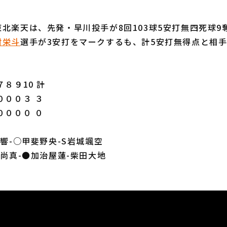
北楽天は、先発・早川投手が8回103球5安打無四死球9
村栄斗
選手が3安打をマークするも、計5安打無得点と相
８９10 計
０００３ ３
００００ ０
原響-○甲斐野央-S岩城颯空
平尚真-●加治屋蓮-柴田大地