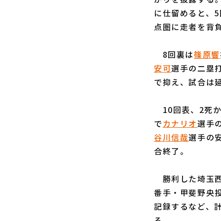
に仕留めると、5
点圏に走者を背
8回裏は
篠原響
安可
選手の二塁打
で抑え、試合は
10回表、2死
で
カナリオ
選手
谷川信哉
選手の安
合終了。
勝利した埼玉西武
番手・甲斐野央
記録するなど、
る。