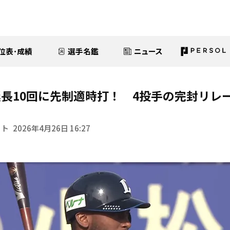
位表･成績
選手名鑑
ニュース
長10回に先制適時打！ 4投手の完封リレ
イト
2026年4月26日 16:27