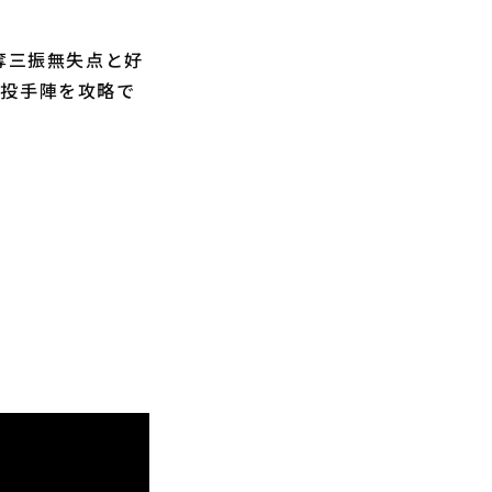
奪三振無失点と好
手投手陣を攻略で