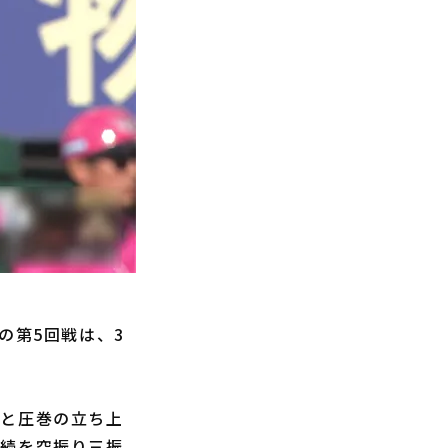
の第5回戦は、3
球と圧巻の立ち上
後続を空振り三振