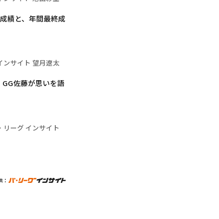
の成績と、年間最終成
インサイト 望月遼太
GG佐藤が思いを語
・リーグ インサイト
供：