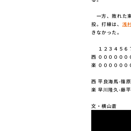
一方、敗れた東
投。打線は、
浅
きなかった。
１２３４５６７
西 ００００００
楽 ００００００
西 平良海馬-篠
楽 早川隆久-藤
文・横山蒼