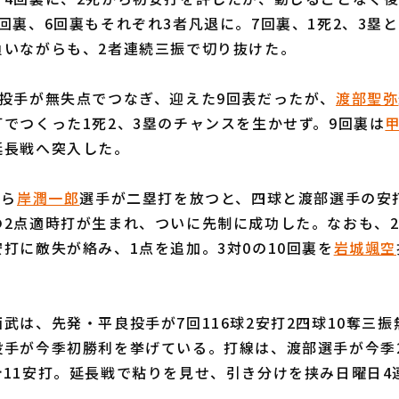
回裏、6回裏もそれぞれ3者凡退に。7回裏、1死2、3塁
負いながらも、2者連続三振で切り抜けた。
投手が無失点でつなぎ、迎えた9回表だったが、
渡部聖弥
でつくった1死2、3塁のチャンスを生かせず。9回裏は
延長戦へ突入した。
から
岸潤一郎
選手が二塁打を放つと、四球と渡部選手の安
の2点適時打が生まれ、ついに先制に成功した。なおも、2
打に敵失が絡み、1点を追加。3対0の10回裏を
岩城颯空
は、先発・平良投手が7回116球2安打2四球10奪三振
投手が今季初勝利を挙げている。打線は、渡部選手が今季
計11安打。延長戦で粘りを見せ、引き分けを挟み日曜日4