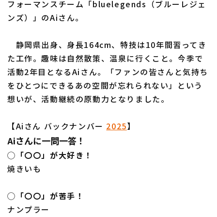
フォーマンスチーム「bluelegends（ブルーレジェ
ンズ）」のAiさん。
静岡県出身、身長164cm、特技は10年間習ってき
利用規約
プライバシーポリシー
た工作。趣味は自然散策、温泉に行くこと。今季で
活動2年目となるAiさん。「ファンの皆さんと気持ち
運営会社
（別ウィンドウで開く）
よくある質問
をひとつにできるあの空間が忘れられない」という
特定商取引法の表示
アルバイト募集
（別ウィンドウで開く
想いが、活動継続の原動力となりました。
【Aiさん バックナンバー
2025
】
Aiさんに一問一答！
◯「〇〇」が大好き！
焼きいも
◯「〇〇」が苦手！
ナンプラー