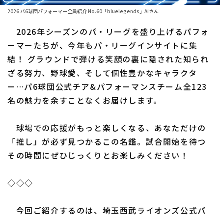
2026 パ6球団パフォーマー全員紹介 No.60「bluelegends」Aiさん
ファーム東地区
選手名鑑トップ
ニュース
2026年シーズンのパ・リーグを盛り上げるパフォ
ファーム中地区
北海道日本ハムファイターズ
ーマーたちが、今年もパ・リーグインサイトに集
ファーム西地区
結！ グラウンドで弾ける笑顔の裏に隠された知られ
東北楽天ゴールデンイーグルス
ざる努力、野球愛、そして個性豊かなキャラクタ
交流戦
埼玉西武ライオンズ
ー…パ6球団公式チア&パフォーマンスチーム全123
設定
名の魅力を余すことなくお届けします。
千葉ロッテマリーンズ
オリックス・バファローズ
球場での応援がもっと楽しくなる、あなただけの
「推し」が必ず見つかるこの名鑑。試合開始を待つ
福岡ソフトバンクホークス
その時間にぜひじっくりとお楽しみください！
◇◇◇
今回ご紹介するのは、埼玉西武ライオンズ公式パ