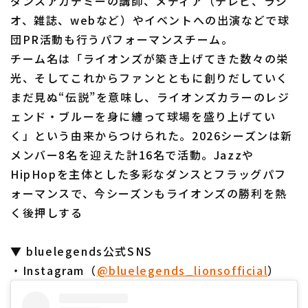
ダンスアカデミーの講師、メディア（テレビ、ラジ
オ、雑誌、webなど）やイベントへの出演などで球
団PR活動も行うパフォーマンスチーム。
チーム名は「ライオンズが築き上げてきた数々の栄
光、そしてこれからファンとともに創りだしていく
まだ見ぬ“伝説”を意味し、ライオンズカラーのレジ
ェンド・ブルーを身に纏って球場を盛り上げてい
く」という由来からつけられた。2026シーズンは新
メンバー8名を迎えた計16名で活動。Jazzや
HipHopを主体とした多彩なダンスとフラッグパフ
ォーマンスで、今シーズンもライオンズの勝利を熱
く後押しする
▼ bluelegends公式SNS
・Instagram（
@bluelegends_lionsofficial
）