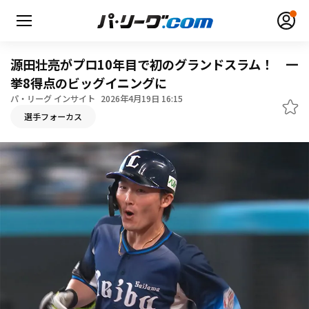
源田壮亮がプロ10年目で初のグランドスラム！ 一
挙8得点のビッグイニングに
パ・リーグ インサイト
2026年4月19日 16:15
無料アカウント登録
ログイン
選手フォーカス
HOME
動画
日程・結果
順位表･成績
1軍公式戦
選手名鑑