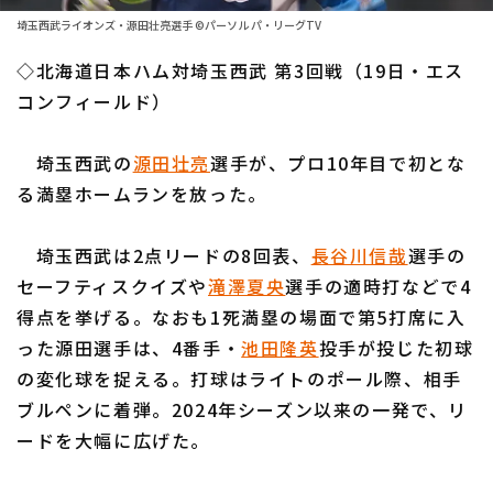
ファーム東地区
選手名鑑トップ
埼玉西武ライオンズ・源田壮亮選手 ©パーソル パ・リーグTV
ニュース
ファーム中地区
◇北海道日本ハム対埼玉西武 第3回戦（19日・エス
北海道日本ハムファイターズ
ファーム西地区
コンフィールド）
東北楽天ゴールデンイーグルス
交流戦
埼玉西武の
源田壮亮
選手が、プロ10年目で初とな
埼玉西武ライオンズ
設定
る満塁ホームランを放った。
千葉ロッテマリーンズ
埼玉西武は2点リードの8回表、
長谷川信哉
選手の
オリックス・バファローズ
セーフティスクイズや
滝澤夏央
選手の適時打などで4
福岡ソフトバンクホークス
得点を挙げる。なおも1死満塁の場面で第5打席に入
った源田選手は、4番手・
池田隆英
投手が投じた初球
の変化球を捉える。打球はライトのポール際、相手
ブルペンに着弾。2024年シーズン以来の一発で、リ
ードを大幅に広げた。