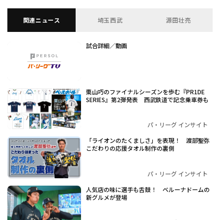
関連ニュース
埼玉西武
源田壮亮
試合詳細／動画
栗山巧のファイナルシーズンを歩む『PR1DE
SERIES』第2弾発表 西武鉄道で記念乗車券も
パ・リーグ インサイト
「ライオンのたくましさ」を表現！ 渡部聖弥
こだわりの応援タオル制作の裏側
パ・リーグ インサイト
人気店の味に選手も舌鼓！ ベルーナドームの
新グルメが登場