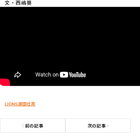
文・西嶋葵
利用規約
プライバシーポリシー
運営会社
（別ウィンドウで開く）
よくある質問
特定商取引法の表示
アルバイト募集
（別ウィンドウで開く
LIONS
源田壮亮
前の記事
次の記事
前の記事へ
次の記事へ