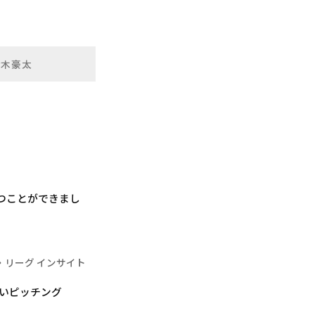
鈴木豪太
打つことができまし
・リーグ インサイト
いピッチング