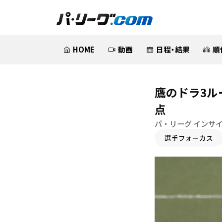
HOME
動画
日程・結果
順
鷹のドラ3ル
点
パ・リーグ インサ
選手フォーカス