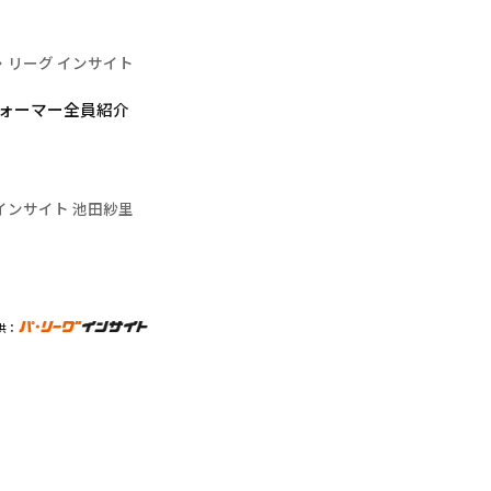
・リーグ インサイト
パフォーマー全員紹介
インサイト 池田紗里
供：