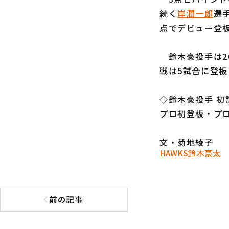
続く
岸潤一郎
選
点でデビュー登
鈴木豪投手は2
戦は5試合に登板
◇鈴木豪投手 初
プロ初登板・プロ
文・菊地綾子
HAWKS
鈴木豪太
前の記事
前の記事へ