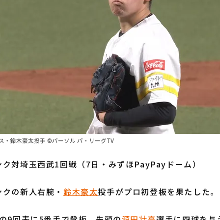
・鈴木豪太投手 ©パーソル パ・リーグTV
ク対埼玉西武1回戦（7日・みずほPayPayドーム）
クの新人右腕・
鈴木豪太
投手がプロ初登板を果たした。
の9回表に5番手で登板。先頭の
源田壮亮
選手に四球を与