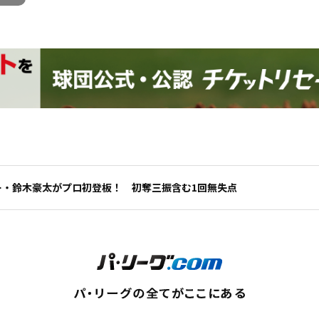
ー・鈴木豪太がプロ初登板！ 初奪三振含む1回無失点