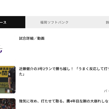
ース
福岡ソフトバンク
試合詳細／動画
近藤健介の3号2ランで勝ち越し！ 「うまく反応して
た」
パ
強気に攻め、打たせて取る。鷹4年目左腕の大崩れしな