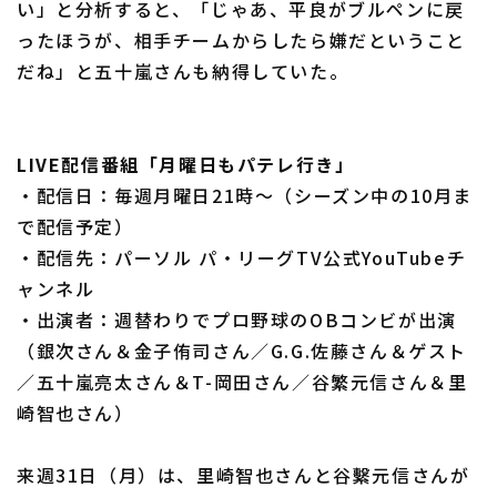
い」と分析すると、「じゃあ、平良がブルペンに戻
ったほうが、相手チームからしたら嫌だということ
だね」と五十嵐さんも納得していた。
LIVE配信番組「月曜日もパテレ行き」
・配信日：毎週月曜日21時～（シーズン中の10月ま
で配信予定）
・配信先：パーソル パ・リーグTV公式YouTubeチ
ャンネル
・出演者：週替わりでプロ野球のOBコンビが出演
（銀次さん＆金子侑司さん／G.G.佐藤さん＆ゲスト
／五十嵐亮太さん＆T-岡田さん／谷繁元信さん＆里
崎智也さん）
来週31日（月）は、里崎智也さんと谷繫元信さんが