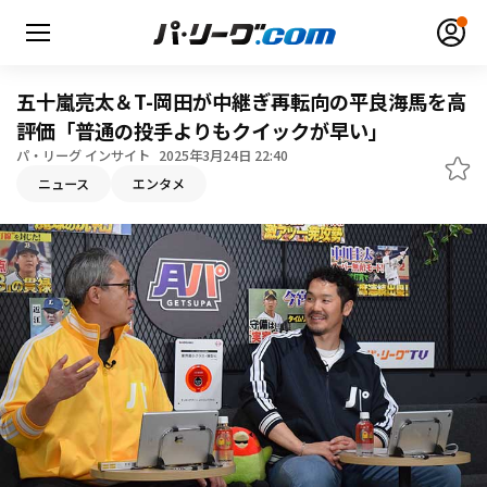
五十嵐亮太＆T-岡田が中継ぎ再転向の平良海馬を高
評価「普通の投手よりもクイックが早い」
パ・リーグ インサイト
2025年3月24日 22:40
無料アカウント登録
ログイン
ニュース
エンタメ
HOME
動画
日程・結果
順位表･成績
1軍公式戦
選手名鑑