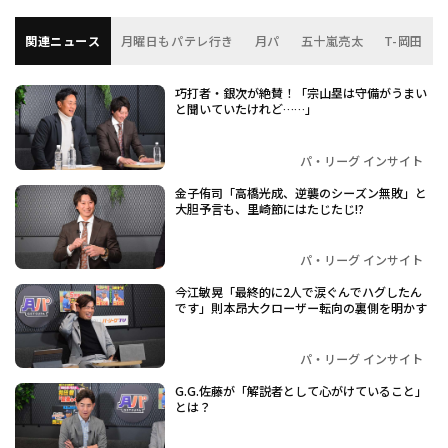
関連ニュース
月曜日もパテレ行き
月パ
五十嵐亮太
T-岡田
巧打者・銀次が絶賛！「宗山塁は守備がうまい
と聞いていたけれど……」
パ・リーグ インサイト
金子侑司「高橋光成、逆襲のシーズン無敗」と
大胆予言も、里崎節にはたじたじ!?
パ・リーグ インサイト
今江敏晃「最終的に2人で涙ぐんでハグしたん
です」則本昂大クローザー転向の裏側を明かす
パ・リーグ インサイト
G.G.佐藤が「解説者として心がけていること」
とは？