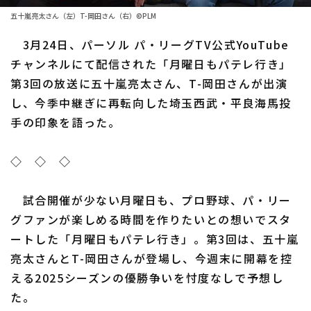
ファーム東地区
選手名鑑トップ
五十嵐亮太さん（左）T-岡田さん（右）©PLM
ニュース
ファーム中地区
3月24日、パーソル パ・リーグTV公式YouTube
北海道日本ハムファイターズ
ファーム西地区
チャンネルにて配信された「月曜日もパテレ行き」
東北楽天ゴールデンイーグルス
第3回の放送に五十嵐亮太さん、T-岡田さんが出演
交流戦
し、今季中継ぎに再転向した埼玉西武・平良海馬投
埼玉西武ライオンズ
設定
手の印象を語った。
千葉ロッテマリーンズ
◇ ◇ ◇
オリックス・バファローズ
福岡ソフトバンクホークス
試合開催が少ない月曜日も、プロ野球、パ・リー
グファンが楽しめる時間を作りたいとの想いでスタ
ートした「月曜日もパテレ行き」。第3回は、五十嵐
亮太さんとT-岡田さんが登場し、今週末に開幕を控
える2025シーズンの優勝争いを忖度なしで予想し
た。