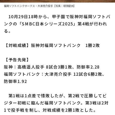
ファーム東地区
選手名鑑トップ
福岡ソフトバンクホークス・大津亮介投手【写真：球団提供】
ニュース
ファーム中地区
北海道日本ハムファイターズ
10月29日18時から、甲子園で阪神対福岡ソフトバ
ファーム西地区
ンクの「SMBC日本シリーズ2025」第4戦が行われ
東北楽天ゴールデンイーグルス
る。
交流戦
埼玉西武ライオンズ
設定
【対戦成績】阪神対福岡ソフトバンク 1勝2敗
千葉ロッテマリーンズ
【予告先発】
オリックス・バファローズ
阪神：高橋遥人投手 8試合3勝1敗、防御率2.28
福岡ソフトバンクホークス
福岡ソフトバンク：大津亮介投手 12試合6勝2敗、
防御率1.92
第1戦は1点差で惜敗したが、第2戦で圧勝してビ
ジター初戦に臨んだ福岡ソフトバンク。第3戦は2対
1で投手戦を制し、対戦成績を2勝1敗とした。