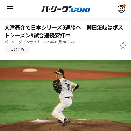
大津亮介で日本シリーズ3連勝へ 柳田悠岐はポス
トシーズン9試合連続安打中
パ・リーグ インサイト
2025年10月28日 22:03
無料アカウント登録
ログイン
見どころ
HOME
動画
日程・結果
順位表･成績
1軍公式戦
選手名鑑