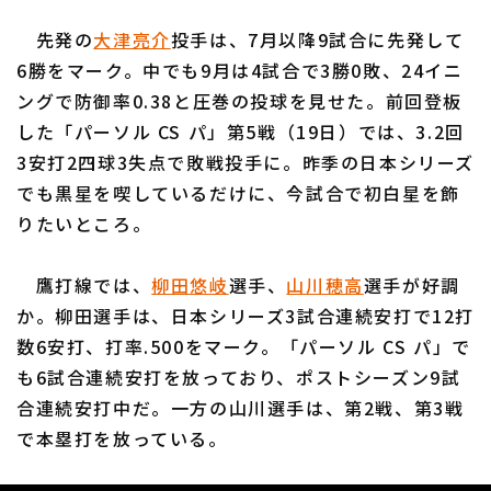
先発の
大津亮介
投手は、7月以降9試合に先発して
6勝をマーク。中でも9月は4試合で3勝0敗、24イニ
ングで防御率0.38と圧巻の投球を見せた。前回登板
した「パーソル CS パ」第5戦（19日）では、3.2回
利用規約
プライバシーポリシー
3安打2四球3失点で敗戦投手に。昨季の日本シリーズ
でも黒星を喫しているだけに、今試合で初白星を飾
運営会社
（別ウィンドウで開く）
よくある質問
りたいところ。
特定商取引法の表示
アルバイト募集
（別ウィンドウで開く
鷹打線では、
柳田悠岐
選手、
山川穂高
選手が好調
か。柳田選手は、日本シリーズ3試合連続安打で12打
数6安打、打率.500をマーク。「パーソル CS パ」で
も6試合連続安打を放っており、ポストシーズン9試
合連続安打中だ。一方の山川選手は、第2戦、第3戦
で本塁打を放っている。