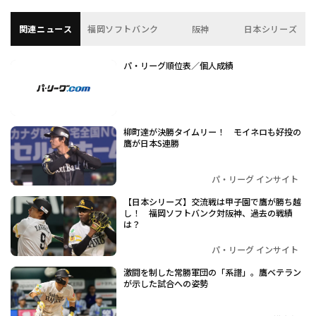
関連ニュース
福岡ソフトバンク
阪神
日本シリーズ
パ・リーグ順位表／個人成績
柳町達が決勝タイムリー！ モイネロも好投の
鷹が日本S連勝
パ・リーグ インサイト
【日本シリーズ】交流戦は甲子園で鷹が勝ち越
し！ 福岡ソフトバンク対阪神、過去の戦績
は？
パ・リーグ インサイト
激闘を制した常勝軍団の「系譜」。鷹ベテラン
が示した試合への姿勢