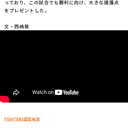
っており、この試合でも勝利に向け、大きな援護点
をプレゼントした。
文・西嶋葵
利用規約
プライバシーポリシー
運営会社
（別ウィンドウで開く）
よくある質問
特定商取引法の表示
アルバイト募集
（別ウィンドウで開く
FIGHTERS
田宮裕涼