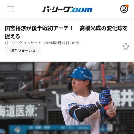
田宮裕涼が後半戦初アーチ！ 高橋光成の変化球を
捉える
パ・リーグ インサイト
2024年8月12日 16:29
無料アカウント登録
ログイン
選手フォーカス
HOME
動画
日程・結果
順位表･成績
1軍公式戦
選手名鑑