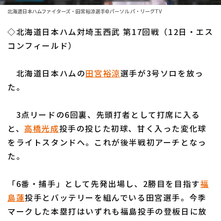
ファーム東地区
選手名鑑トップ
北海道日本ハムファイターズ・田宮裕涼選手©パーソル パ・リーグTV
ニュース
ファーム中地区
◇北海道日本ハム対埼玉西武 第17回戦（12日・エス
北海道日本ハムファイターズ
ファーム西地区
コンフィールド）
東北楽天ゴールデンイーグルス
交流戦
北海道日本ハムの
田宮裕涼
選手が3号ソロを放っ
埼玉西武ライオンズ
設定
た。
千葉ロッテマリーンズ
3点リードの6回裏、先頭打者として打席に入る
オリックス・バファローズ
と、
高橋光成
投手の投じた初球、甘く入った変化球
福岡ソフトバンクホークス
をライトスタンドへ。これが後半戦初アーチとなっ
た。
「6番・捕手」として先発出場し、2勝目を目指す
福
島蓮
投手とバッテリーを組んでいる田宮選手。今季
マークした本塁打はいずれも福島投手の登板日に放