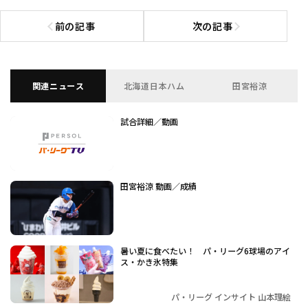
前の記事
次の記事
前の記事へ
次の記事へ
関連ニュース
北海道日本ハム
田宮裕涼
試合詳細／動画
田宮裕涼 動画／成績
暑い夏に食べたい！ パ・リーグ6球場のアイ
ス・かき氷特集
パ・リーグ インサイト 山本理絵