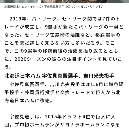
北海道日本ハムファイターズ・宇佐見真吾選手（C）パーソル パ・リーグTV
ファーム東地区
選手名鑑トップ
ニュース
2019年、パ・リーグ、セ・リーグ間では7件のト
ファーム中地区
北海道日本ハムファイターズ
レードが成立し、9選手が新たにパ・リーグの一員と
ファーム西地区
なった。セ・リーグ在籍時の活躍など、移籍選手の
東北楽天ゴールデンイーグルス
ことをまだ詳しく知らない方も多いだろう。そこ
交流戦
埼玉西武ライオンズ
で、この9選手の移籍前後の活躍を振り返るととも
設定
に、2020シーズンの彼らの注目ポイントを見ていこ
千葉ロッテマリーンズ
う。
オリックス・バファローズ
北海道日本ハム 宇佐見真吾選手、吉川光夫投手
宇佐見真吾選手、吉川光夫投手は昨年6月に鍵谷陽
福岡ソフトバンクホークス
平投手・藤岡貴裕投手と交換トレードで巨人から北
海道日本ハムに移籍。
宇佐見選手は、2015年ドラフト4位で巨人に入
団。プロ初ホームランがサヨナラホームランになる