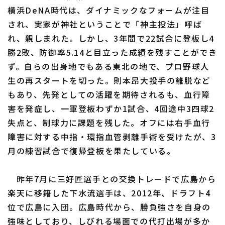
横浜DeNA時代は、ダイナミックなフォームが注目
され、実家が神社ということで「神主投法」呼ば
れ、親しまれた。しかし、3年間で22試合に登板し4
勝2敗、防御率5.14と目立った成績を残すことができ
ず。自らの出身地でもある東北の地で、プロ野球人
生の再スタートを切った。則本昂大投手の離脱など
もあり、先発としての活躍を期待されるも、血行障
害を発症し、一軍登板わずか1試合、4回途中3四球2
失点と、制球力に課題を残した。オフには右手血行
障害に対する中指・環指血管剥離手術を受けたが、3
月の練習試合で復帰登板を果たしている。
昨年7月に三好匠選手との交換トレードで広島から
楽天に移籍した下水流選手は、2012年、ドラフト4
位で広島に入団。広島時代から、勝負強さを自身の
強味としており、しびれる場面での代打出場が多か