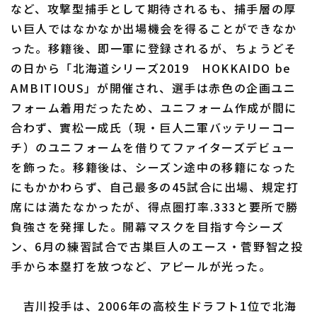
など、攻撃型捕手として期待されるも、捕手層の厚
い巨人ではなかなか出場機会を得ることができなか
った。移籍後、即一軍に登録されるが、ちょうどそ
の日から「北海道シリーズ2019 HOKKAIDO be
利用規約
プライバシーポリシー
AMBITIOUS」が開催され、選手は赤色の企画ユニ
フォーム着用だったため、ユニフォーム作成が間に
運営会社
（別ウィンドウで開く）
よくある質問
合わず、實松一成氏（現・巨人二軍バッテリーコー
特定商取引法の表示
アルバイト募集
（別ウィンドウで開く
チ）のユニフォームを借りてファイターズデビュー
を飾った。移籍後は、シーズン途中の移籍になった
にもかかわらず、自己最多の45試合に出場、規定打
席には満たなかったが、得点圏打率.333と要所で勝
負強さを発揮した。開幕マスクを目指す今シーズ
ン、6月の練習試合で古巣巨人のエース・菅野智之投
手から本塁打を放つなど、アピールが光った。
吉川投手は、2006年の高校生ドラフト1位で北海