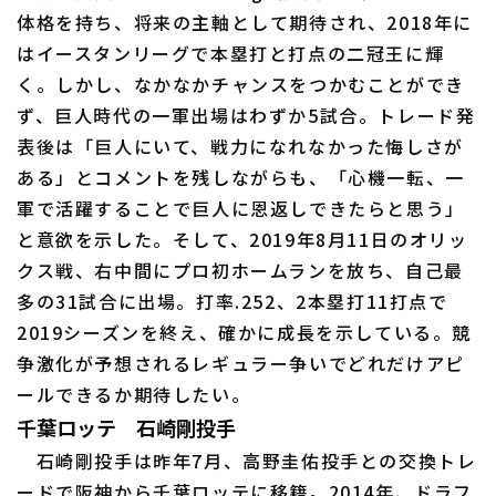
体格を持ち、将来の主軸として期待され、2018年に
はイースタンリーグで本塁打と打点の二冠王に輝
く。しかし、なかなかチャンスをつかむことができ
ず、巨人時代の一軍出場はわずか5試合。トレード発
表後は「巨人にいて、戦力になれなかった悔しさが
ある」とコメントを残しながらも、「心機一転、一
軍で活躍することで巨人に恩返しできたらと思う」
と意欲を示した。そして、2019年8月11日のオリッ
クス戦、右中間にプロ初ホームランを放ち、自己最
多の31試合に出場。打率.252、2本塁打11打点で
2019シーズンを終え、確かに成長を示している。競
争激化が予想されるレギュラー争いでどれだけアピ
ールできるか期待したい。
千葉ロッテ 石崎剛投手
石崎剛投手は昨年7月、高野圭佑投手との交換トレ
ードで阪神から千葉ロッテに移籍。2014年、ドラフ