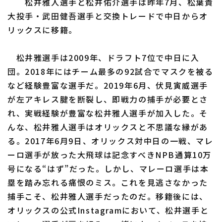
松井雅人選手と松井佑介選手は昨年7月、松葉貴
大投手・武田健吾選手と交換トレードで中日からオ
リックスに移籍。
松井雅選手は2009年、ドラフト7位で中日に入
団。2018年にはチーム最多の92試合でマスクを被る
など経験豊富な選手だ。2019年6月、伏見寅威選手
が左アキレス腱を断裂し、即戦力の捕手が必要とさ
れ、実戦経験が豊富な松井雅人選手が加入した。そ
んな、松井雅人選手はオリックスと不思議な縁があ
る。2017年6月9日、オリックス対中日の一戦、マレ
ーロ選手が放った大飛球は記念すべきNPB通算10万
号になる“はず”だった。しかし、マレーロ選手は本
塁を踏み忘れる痛恨のミス。これを見逃さなかった
捕手こそ、松井雅人選手だったのだ。移籍後には、
オリックスの公式Instagramにおいて、松井選手と