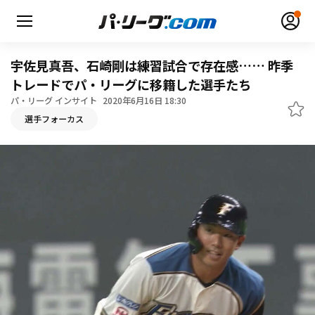
宇佐見真吾、石崎剛は練習試合で存在感…… 昨季
トレードでパ・リーグに移籍した選手たち
パ・リーグ インサイト
2020年6月16日 18:30
選手フォーカス
無料アカウント登録
ログイン
HOME
動画
日程・結果
順位表･成績
1軍公式戦
選手名鑑