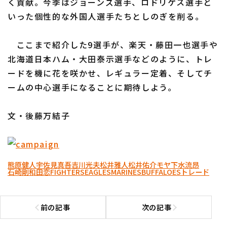
く貢献。今季はジョーンズ選手、ロドリゲス選手と
いった個性的な外国人選手たちとしのぎを削る。
ここまで紹介した9選手が、楽天・藤田一也選手や
北海道日本ハム・大田泰示選手などのように、トレ
ードを機に花を咲かせ、レギュラー定着、そしてチ
ームの中心選手になることに期待しよう。
文・後藤万結子
熊原健人
宇佐見真吾
吉川光夫
松井雅人
松井佑介
モヤ
下水流昂
石崎剛
和田恋
FIGHTERS
EAGLES
MARINES
BUFFALOES
トレード
前の記事
次の記事
前の記事へ
次の記事へ