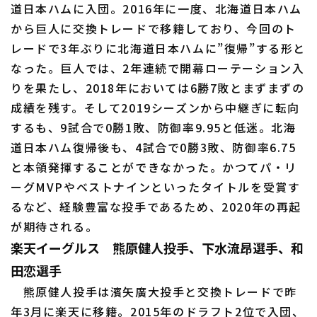
道日本ハムに入団。2016年に一度、北海道日本ハム
から巨人に交換トレードで移籍しており、今回のト
レードで3年ぶりに北海道日本ハムに”復帰”する形と
なった。巨人では、2年連続で開幕ローテーション入
りを果たし、2018年においては6勝7敗とまずまずの
成績を残す。そして2019シーズンから中継ぎに転向
するも、9試合で0勝1敗、防御率9.95と低迷。北海
道日本ハム復帰後も、4試合で0勝3敗、防御率6.75
と本領発揮することができなかった。かつてパ・リ
ーグMVPやベストナインといったタイトルを受賞す
るなど、経験豊富な投手であるため、2020年の再起
が期待される。
楽天イーグルス 熊原健人投手、下水流昂選手、和
田恋選手
熊原健人投手は濱矢廣大投手と交換トレードで昨
年3月に楽天に移籍。2015年のドラフト2位で入団、