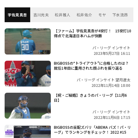
宇佐見真吾
吉川光夫
松井雅人
松井佑介
モヤ
下水流昂
石
【ファーム】宇佐見真吾が4安打！ 15安打10
得点で北海道日本ハムが快勝
パ・リーグ インサイト
2023年5月27日 16:11
BIGBOSSの“トライアウト”に合格したのは？
就任1年目に重用された顔ぶれを振り返る
パ・リーグ インサイト 望月遼太
2022年11月14日 18:00
【祝・ご結婚】きょうのパ・リーグ【11月6
日】
パ・リーグ インサイト
2022年11月6日 17:15
BIGBOSSの采配ズバリ「ABEMA バズ！パ・リ
ーグ」でランキングをチェック！ 2022 #15