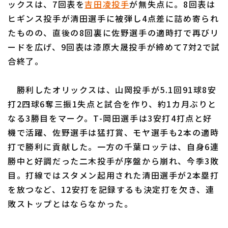
ックスは、7回表を
吉田凌投手
が無失点に。8回表は
ヒギンス投手が清田選手に被弾し4点差に詰め寄られ
たものの、直後の8回裏に佐野選手の適時打で再びリ
ードを広げ、9回表は漆原大晟投手が締めて7対2で試
合終了。
勝利したオリックスは、山岡投手が5.1回91球8安
打2四球6奪三振1失点と試合を作り、約1カ月ぶりと
なる3勝目をマーク。T-岡田選手は3安打4打点と好
機で活躍、佐野選手は猛打賞、モヤ選手も2本の適時
打で勝利に貢献した。一方の千葉ロッテは、自身6連
勝中と好調だった二木投手が序盤から崩れ、今季3敗
目。打線ではスタメン起用された清田選手が2本塁打
を放つなど、12安打を記録するも決定打を欠き、連
敗ストップとはならなかった。