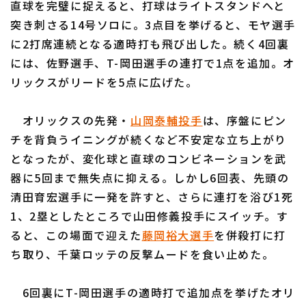
直球を完璧に捉えると、打球はライトスタンドへと
突き刺さる14号ソロに。3点目を挙げると、モヤ選手
に2打席連続となる適時打も飛び出した。続く4回裏
には、佐野選手、T-岡田選手の連打で1点を追加。オ
リックスがリードを5点に広げた。
利用規約
プライバシーポリシー
オリックスの先発・
山岡泰輔投手
は、序盤にピン
運営会社
（別ウィンドウで開く）
よくある質問
チを背負うイニングが続くなど不安定な立ち上がり
特定商取引法の表示
アルバイト募集
（別ウィンドウで開く
となったが、変化球と直球のコンビネーションを武
器に5回まで無失点に抑える。しかし6回表、先頭の
清田育宏選手に一発を許すと、さらに連打を浴び1死
1、2塁としたところで山田修義投手にスイッチ。す
ると、この場面で迎えた
藤岡裕大選手
を併殺打に打
ち取り、千葉ロッテの反撃ムードを食い止めた。
6回裏にT-岡田選手の適時打で追加点を挙げたオリ