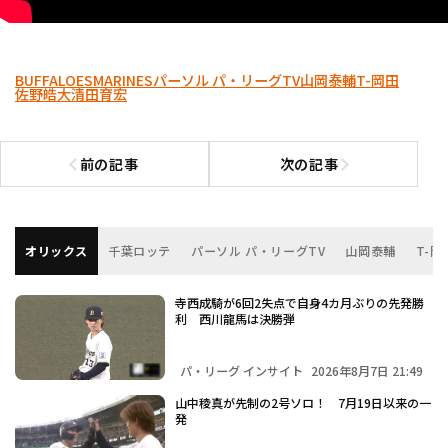
BUFFALOES
MARINES
パーソル パ・リーグTV
山岡泰輔
T-岡田
佐野皓大
清田育宏
前の記事
次の記事
前の記事へ
次の記事へ
オリックス
千葉ロッテ
パーソル パ・リーグTV
山岡泰輔
T-岡
寺西成騎が6回2失点で自身4カ月ぶりの先発勝
利 西川龍馬は決勝弾
パ・リーグ インサイト
2026年8月7日 21:49
山中稜真が先制の2号ソロ！ 7月19日以来の一
発