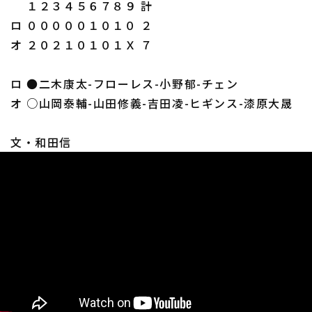
１２３４５６７８９ 計
ロ ０００００１０１０ ２
オ ２０２１０１０１Ｘ ７
ロ ●二木康太-フローレス-小野郁-チェン
オ ○山岡泰輔-山田修義-吉田凌-ヒギンス-漆原大晟
文・和田信