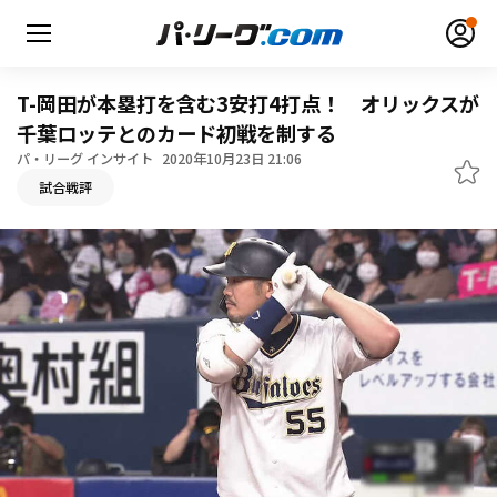
T-岡田が本塁打を含む3安打4打点！ オリックスが
千葉ロッテとのカード初戦を制する
パ・リーグ インサイト
2020年10月23日 21:06
無料アカウント登録
ログイン
試合戦評
HOME
動画
日程・結果
順位表･成績
1軍公式戦
選手名鑑