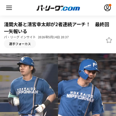
淺間大基と清宮幸太郎が2者連続アーチ！ 最終回
一矢報いる
パ・リーグ インサイト
2026年5月14日 20:37
無料アカウント登録
ログイン
選手フォーカス
HOME
動画
日程・結果
順位表･成績
1軍公式戦
選手名鑑