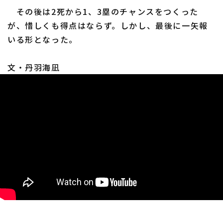
その後は2死から1、3塁のチャンスをつくった
が、惜しくも得点はならず。しかし、最後に一矢報
いる形となった。
利用規約
プライバシーポリシー
文・丹羽海凪
運営会社
（別ウィンドウで開く）
よくある質問
特定商取引法の表示
アルバイト募集
（別ウィンドウで開く