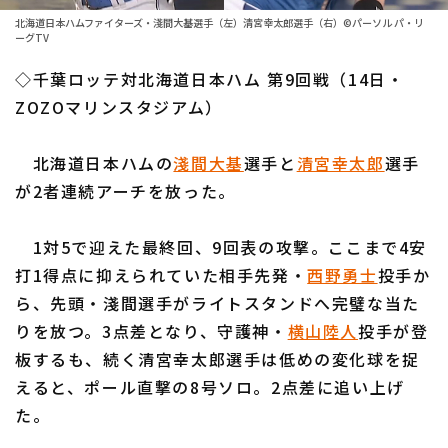
ファーム東地区
選手名鑑トップ
北海道日本ハムファイターズ・淺間大基選手（左）清宮幸太郎選手（右）©パーソル パ・リ
ニュース
ーグTV
ファーム中地区
北海道日本ハムファイターズ
◇千葉ロッテ対北海道日本ハム 第9回戦（14日・
ファーム西地区
ZOZOマリンスタジアム）
東北楽天ゴールデンイーグルス
交流戦
埼玉西武ライオンズ
北海道日本ハムの
淺間大基
選手と
清宮幸太郎
選手
設定
が2者連続アーチを放った。
千葉ロッテマリーンズ
オリックス・バファローズ
1対5で迎えた最終回、9回表の攻撃。ここまで4安
打1得点に抑えられていた相手先発・
西野勇士
投手か
福岡ソフトバンクホークス
ら、先頭・淺間選手がライトスタンドへ完璧な当た
りを放つ。3点差となり、守護神・
横山陸人
投手が登
板するも、続く清宮幸太郎選手は低めの変化球を捉
えると、ポール直撃の8号ソロ。2点差に追い上げ
た。