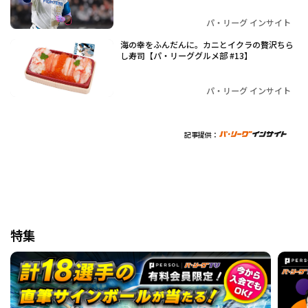
パ・リーグ インサイト
海の幸をふんだんに。カニとイクラの贅沢ちら
し寿司【パ・リーググルメ部 #13】
パ・リーグ インサイト
記事提供：
特集