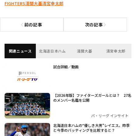
FIGHTERS
淺間大基
清宮幸太郎
前の記事
次の記事
前の記事へ
次の記事へ
関連ニュース
北海道日本ハム
淺間大基
清宮幸太郎
試合詳細／動画
【2026年版】ファイターズガールとは？ 27名
のメンバー名鑑を公開
パ・リーグ インサイト
北海道日本ハムの“優しき大男”レイエス。昨季
と今季のバッティングを比較すると？