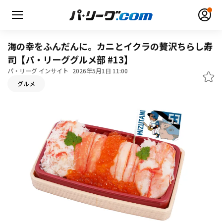
海の幸をふんだんに。カニとイクラの贅沢ちらし寿
司【パ・リーググルメ部 #13】
パ・リーグ インサイト
2026年5月1日 11:00
グルメ
無料アカウント登録
ログイン
HOME
動画
日程・結果
順位表･成績
1軍公式戦
選手名鑑