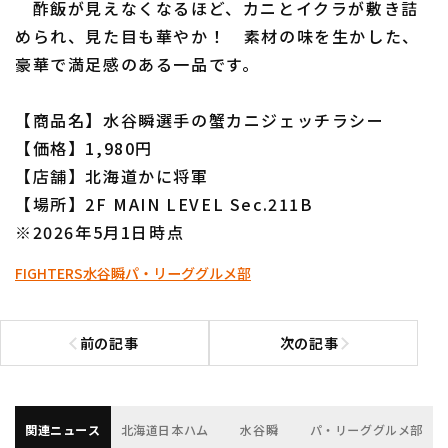
酢飯が見えなくなるほど、カニとイクラが敷き詰
められ、見た目も華やか！ 素材の味を生かした、
豪華で満足感のある一品です。
【商品名】水谷瞬選手の蟹カニジェッチラシー
【価格】1,980円
利用規約
プライバシーポリシー
【店舗】北海道かに将軍
運営会社
（別ウィンドウで開く）
よくある質問
【場所】2F MAIN LEVEL Sec.211B
※2026年5月1日時点
特定商取引法の表示
アルバイト募集
（別ウィンドウで開く
FIGHTERS
水谷瞬
パ・リーググルメ部
前の記事
次の記事
前の記事へ
次の記事へ
関連ニュース
北海道日本ハム
水谷瞬
パ・リーググルメ部