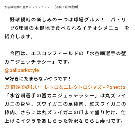
水谷瞬選手の蟹カニジェッチラシー【写真：球団提供】
ファーム東地区
選手名鑑トップ
ニュース
野球観戦の楽しみの一つは球場グルメ！ パ・リ
ファーム中地区
北海道日本ハムファイターズ
ーグ6球団の本拠地で食べられるイチオシメニューを
ファーム西地区
紹介します。
東北楽天ゴールデンイーグルス
交流戦
埼玉西武ライオンズ
今回は、エスコンフィールドの「水谷瞬選手の蟹
設定
カニジェッチラシー」です。
千葉ロッテマリーンズ
@ballparkstyle
オリックス・バファローズ
🦀好きにたまらないやつです！
♬ 奇妙で妖しい レトロなエレクトロジャズ - Ponetto
福岡ソフトバンクホークス
「水谷瞬選手の蟹カニジェッチラシー」は丸ズワイ
ガニの身や、ズワイガニの足棒肉、紅ズワイガニの
棒肉、さらには丸ズワイガニの爪まで盛り付け、仕
上げにイクラをあしらった贅沢なちらし寿司です。