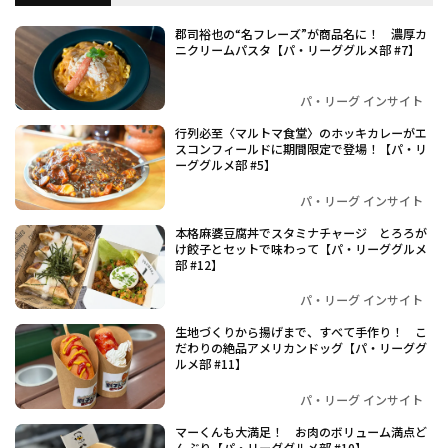
郡司裕也の“名フレーズ”が商品名に！ 濃厚カ
ニクリームパスタ【パ・リーググルメ部 #7】
パ・リーグ インサイト
行列必至〈マルトマ食堂〉のホッキカレーがエ
スコンフィールドに期間限定で登場！【パ・リ
ーググルメ部 #5】
パ・リーグ インサイト
本格麻婆豆腐丼でスタミナチャージ とろろが
け餃子とセットで味わって【パ・リーググルメ
部 #12】
パ・リーグ インサイト
生地づくりから揚げまで、すべて手作り！ こ
だわりの絶品アメリカンドッグ【パ・リーググ
ルメ部 #11】
パ・リーグ インサイト
マーくんも大満足！ お肉のボリューム満点ど
んぶり【パ・リーググルメ部 #10】